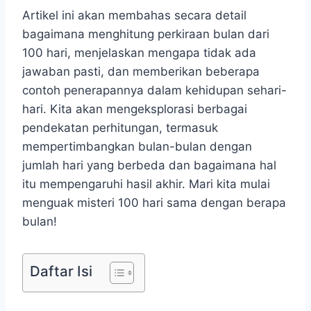
Artikel ini akan membahas secara detail
bagaimana menghitung perkiraan bulan dari
100 hari, menjelaskan mengapa tidak ada
jawaban pasti, dan memberikan beberapa
contoh penerapannya dalam kehidupan sehari-
hari. Kita akan mengeksplorasi berbagai
pendekatan perhitungan, termasuk
mempertimbangkan bulan-bulan dengan
jumlah hari yang berbeda dan bagaimana hal
itu mempengaruhi hasil akhir. Mari kita mulai
menguak misteri 100 hari sama dengan berapa
bulan!
Daftar Isi