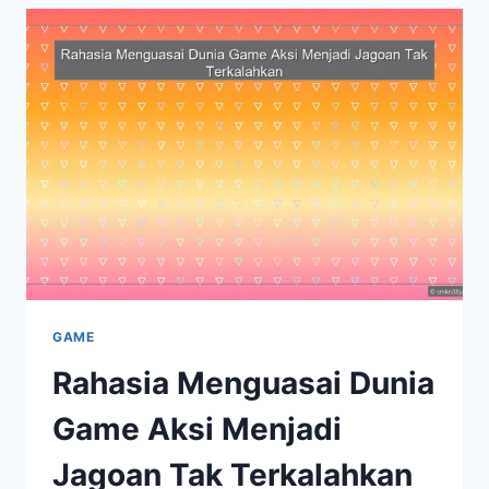
DUNIA
FANTASI
TANPA
BATAS
GAME
Rahasia Menguasai Dunia
Game Aksi Menjadi
Jagoan Tak Terkalahkan