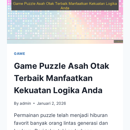
GAME
Game Puzzle Asah Otak
Terbaik Manfaatkan
Kekuatan Logika Anda
By
admin
Januari 2, 2026
Permainan puzzle telah menjadi hiburan
favorit banyak orang lintas generasi dan