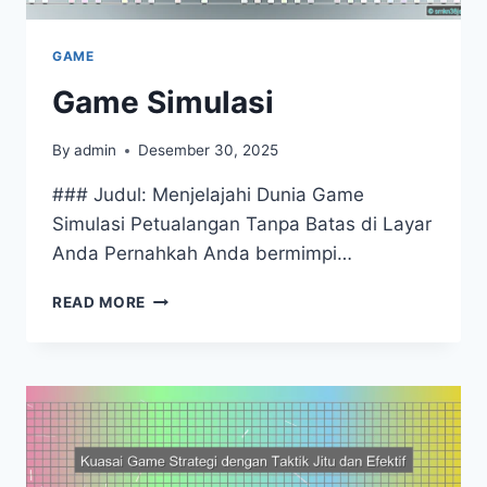
GAME
Game Simulasi
By
admin
Desember 30, 2025
### Judul: Menjelajahi Dunia Game
Simulasi Petualangan Tanpa Batas di Layar
Anda Pernahkah Anda bermimpi…
GAME
READ MORE
SIMULASI