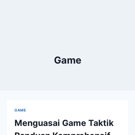
Game
GAME
Menguasai Game Taktik