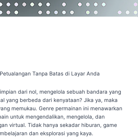
 Petualangan Tanpa Batas di Layar Anda
mpian dari nol, mengelola sebuah bandara yang
ual yang berbeda dari kenyataan? Jika ya, maka
ang memukau. Genre permainan ini menawarkan
ain untuk mengendalikan, mengelola, dan
gan virtual. Tidak hanya sekadar hiburan, game
embelajaran dan eksplorasi yang kaya.