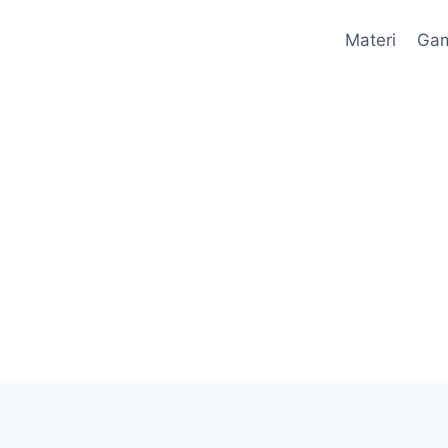
Materi
Ga