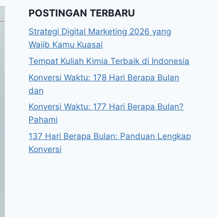
POSTINGAN TERBARU
Strategi Digital Marketing 2026 yang
Wajib Kamu Kuasai
Tempat Kuliah Kimia Terbaik di Indonesia
Konversi Waktu: 178 Hari Berapa Bulan
dan
Konversi Waktu: 177 Hari Berapa Bulan?
Pahami
137 Hari Berapa Bulan: Panduan Lengkap
Konversi