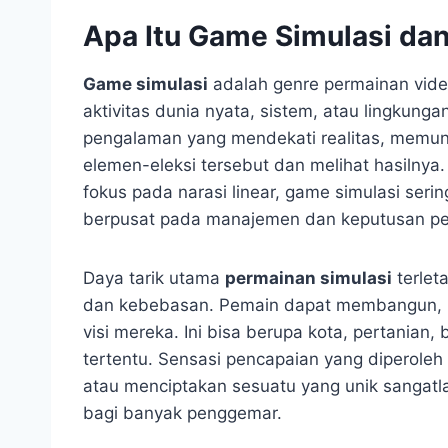
Apa Itu Game Simulasi dan
Game simulasi
adalah genre permainan video
aktivitas dunia nyata, sistem, atau lingkun
pengalaman yang mendekati realitas, memun
elemen-eleksi tersebut dan melihat hasilny
fokus pada narasi linear, game simulasi ser
berpusat pada manajemen dan keputusan p
Daya tarik utama
permainan simulasi
terlet
dan kebebasan. Pemain dapat membangun, 
visi mereka. Ini bisa berupa kota, pertanian, 
tertentu. Sensasi pencapaian yang diperoleh
atau menciptakan sesuatu yang unik sangatl
bagi banyak penggemar.