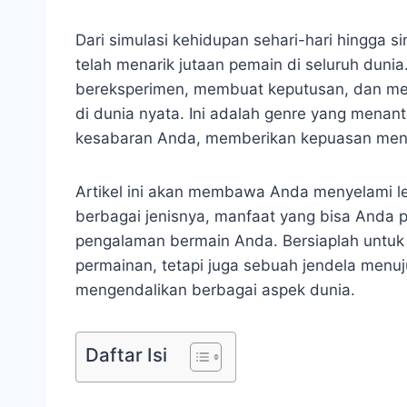
Dari simulasi kehidupan sehari-hari hingga s
telah menarik jutaan pemain di seluruh duni
bereksperimen, membuat keputusan, dan melih
di dunia nyata. Ini adalah genre yang menan
kesabaran Anda, memberikan kepuasan menda
Artikel ini akan membawa Anda menyelami le
berbagai jenisnya, manfaat yang bisa Anda p
pengalaman bermain Anda. Bersiaplah untu
permainan, tetapi juga sebuah jendela menu
mengendalikan berbagai aspek dunia.
Daftar Isi