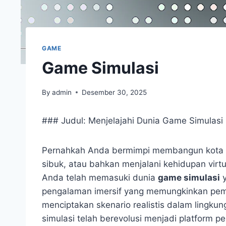
GAME
Game Simulasi
By
admin
Desember 30, 2025
### Judul: Menjelajahi Dunia Game Simulasi
Pernahkah Anda bermimpi membangun kota i
sibuk, atau bahkan menjalani kehidupan virt
Anda telah memasuki dunia
game simulasi
y
pengalaman imersif yang memungkinkan pem
menciptakan skenario realistis dalam lingkun
simulasi telah berevolusi menjadi platform p