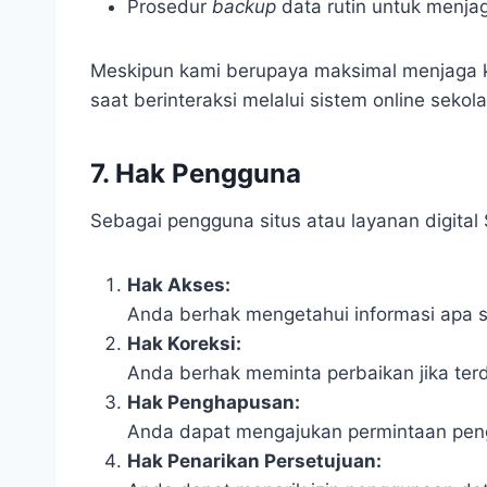
Prosedur
backup
data rutin untuk menjaga
Meskipun kami berupaya maksimal menjaga k
saat berinteraksi melalui sistem online sekola
7. Hak Pengguna
Sebagai pengguna situs atau layanan digital
Hak Akses:
Anda berhak mengetahui informasi apa s
Hak Koreksi:
Anda berhak meminta perbaikan jika ter
Hak Penghapusan:
Anda dapat mengajukan permintaan pengha
Hak Penarikan Persetujuan: