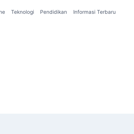
me
Teknologi
Pendidikan
Informasi Terbaru