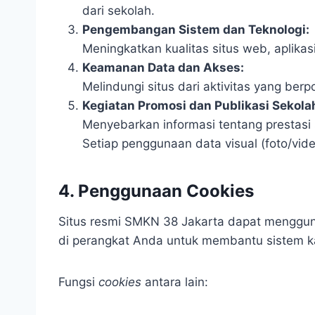
dari sekolah.
Pengembangan Sistem dan Teknologi:
Meningkatkan kualitas situs web, aplika
Keamanan Data dan Akses:
Melindungi situs dari aktivitas yang be
Kegiatan Promosi dan Publikasi Sekola
Menyebarkan informasi tentang prestasi s
Setiap penggunaan data visual (foto/vid
4. Penggunaan Cookies
Situs resmi SMKN 38 Jakarta dapat mengg
di perangkat Anda untuk membantu sistem k
Fungsi
cookies
antara lain: