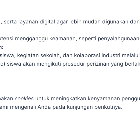
si, serta layanan digital agar lebih mudah digunakan 
rpotensi mengganggu keamanan, seperti penyalahgunaan 
h:
iswa, kegiatan sekolah, dan kolaborasi industri melalui
eo) siswa akan mengikuti prosedur perizinan yang berlak
unakan
cookies
untuk meningkatkan kenyamanan pengg
ami mengenali Anda pada kunjungan berikutnya.