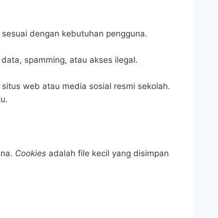
dan sesuai dengan kebutuhan pengguna.
data, spamming, atau akses ilegal.
 situs web atau media sosial resmi sekolah.
u.
una.
Cookies
adalah file kecil yang disimpan