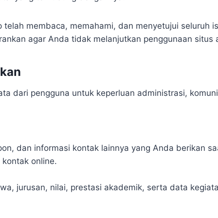
telah membaca, memahami, dan menyetujui seluruh isi ke
ankan agar Anda tidak melanjutkan penggunaan situs a
lkan
a dari pengguna untuk keperluan administrasi, komunik
on, dan informasi kontak lainnya yang Anda berikan saa
r kontak online.
a, jurusan, nilai, prestasi akademik, serta data kegia