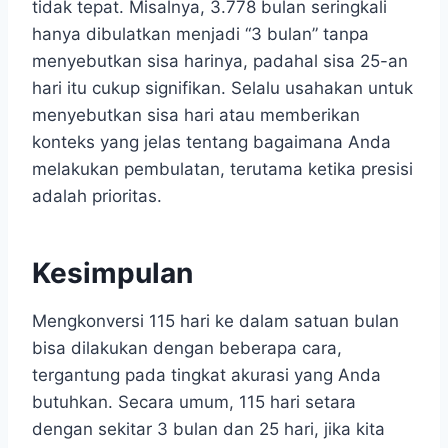
tidak tepat. Misalnya, 3.778 bulan seringkali
hanya dibulatkan menjadi “3 bulan” tanpa
menyebutkan sisa harinya, padahal sisa 25-an
hari itu cukup signifikan. Selalu usahakan untuk
menyebutkan sisa hari atau memberikan
konteks yang jelas tentang bagaimana Anda
melakukan pembulatan, terutama ketika presisi
adalah prioritas.
Kesimpulan
Mengkonversi 115 hari ke dalam satuan bulan
bisa dilakukan dengan beberapa cara,
tergantung pada tingkat akurasi yang Anda
butuhkan. Secara umum, 115 hari setara
dengan sekitar 3 bulan dan 25 hari, jika kita