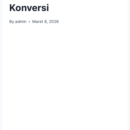
Konversi
By
admin
Maret 8, 2026