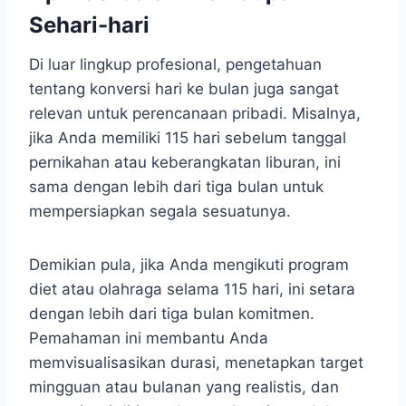
Sehari-hari
Di luar lingkup profesional, pengetahuan
tentang konversi hari ke bulan juga sangat
relevan untuk perencanaan pribadi. Misalnya,
jika Anda memiliki 115 hari sebelum tanggal
pernikahan atau keberangkatan liburan, ini
sama dengan lebih dari tiga bulan untuk
mempersiapkan segala sesuatunya.
Demikian pula, jika Anda mengikuti program
diet atau olahraga selama 115 hari, ini setara
dengan lebih dari tiga bulan komitmen.
Pemahaman ini membantu Anda
memvisualisasikan durasi, menetapkan target
mingguan atau bulanan yang realistis, dan