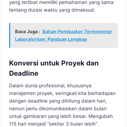
yang terlibat memiliki pemahaman yang sama
tentang durasi waktu yang dimaksud.
Baca Juga :
Bahan Pembuatan Termometer
Laboratorium: Panduan Lengkap
Konversi untuk Proyek dan
Deadline
Dalam dunia profesional, khususnya
manajemen proyek, seringkali kita berhadapan
dengan deadline yang dihitung dalam hari,
namun perlu dikomunikasikan dalam bulan
untuk gambaran yang lebih besar. Mengubah
115 hari menjadi “sekitar 3 bulan lebih”