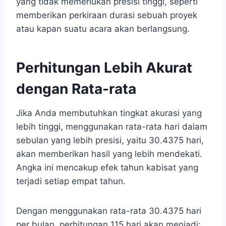
yang tidak memerlukan presisi tinggi, seperti
memberikan perkiraan durasi sebuah proyek
atau kapan suatu acara akan berlangsung.
Perhitungan Lebih Akurat
dengan Rata-rata
Jika Anda membutuhkan tingkat akurasi yang
lebih tinggi, menggunakan rata-rata hari dalam
sebulan yang lebih presisi, yaitu 30.4375 hari,
akan memberikan hasil yang lebih mendekati.
Angka ini mencakup efek tahun kabisat yang
terjadi setiap empat tahun.
Dengan menggunakan rata-rata 30.4375 hari
per bulan, perhitungan 115 hari akan menjadi: