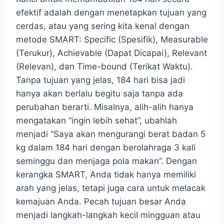
efektif adalah dengan menetapkan tujuan yang
cerdas, atau yang sering kita kenal dengan
metode SMART: Specific (Spesifik), Measurable
(Terukur), Achievable (Dapat Dicapai), Relevant
(Relevan), dan Time-bound (Terikat Waktu).
Tanpa tujuan yang jelas, 184 hari bisa jadi
hanya akan berlalu begitu saja tanpa ada
perubahan berarti. Misalnya, alih-alih hanya
mengatakan “ingin lebih sehat”, ubahlah
menjadi “Saya akan mengurangi berat badan 5
kg dalam 184 hari dengan berolahraga 3 kali
seminggu dan menjaga pola makan”. Dengan
kerangka SMART, Anda tidak hanya memiliki
arah yang jelas, tetapi juga cara untuk melacak
kemajuan Anda. Pecah tujuan besar Anda
menjadi langkah-langkah kecil mingguan atau