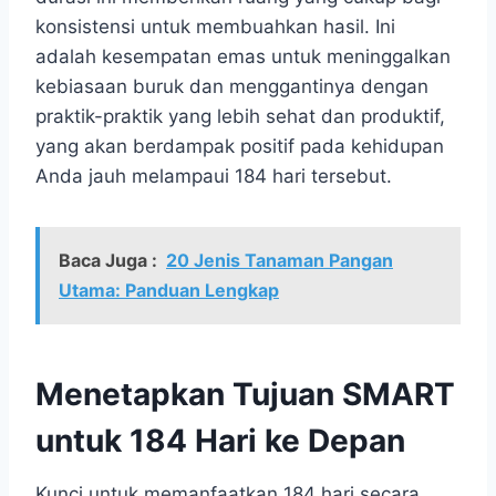
konsistensi untuk membuahkan hasil. Ini
adalah kesempatan emas untuk meninggalkan
kebiasaan buruk dan menggantinya dengan
praktik-praktik yang lebih sehat dan produktif,
yang akan berdampak positif pada kehidupan
Anda jauh melampaui 184 hari tersebut.
Baca Juga :
20 Jenis Tanaman Pangan
Utama: Panduan Lengkap
Menetapkan Tujuan SMART
untuk 184 Hari ke Depan
Kunci untuk memanfaatkan 184 hari secara