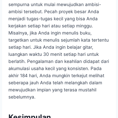
sempurna untuk mulai mewujudkan ambisi-
ambisi tersebut. Pecah proyek besar Anda
menjadi tugas-tugas kecil yang bisa Anda
kerjakan setiap hari atau setiap minggu.
Misalnya, jika Anda ingin menulis buku,
targetkan untuk menulis sejumlah kata tertentu
setiap hari. Jika Anda ingin belajar gitar,
luangkan waktu 30 menit setiap hari untuk
berlatih. Pengalaman dan keahlian didapat dari
akumulasi usaha kecil yang konsisten. Pada
akhir 184 hari, Anda mungkin terkejut melihat
seberapa jauh Anda telah melangkah dalam
mewujudkan impian yang terasa mustahil
sebelumnya.
Kesimpulan