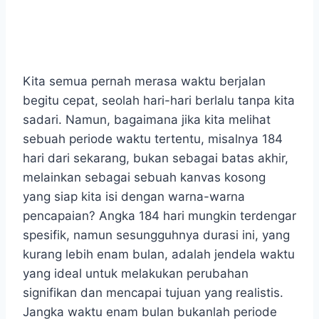
Kita semua pernah merasa waktu berjalan
begitu cepat, seolah hari-hari berlalu tanpa kita
sadari. Namun, bagaimana jika kita melihat
sebuah periode waktu tertentu, misalnya 184
hari dari sekarang, bukan sebagai batas akhir,
melainkan sebagai sebuah kanvas kosong
yang siap kita isi dengan warna-warna
pencapaian? Angka 184 hari mungkin terdengar
spesifik, namun sesungguhnya durasi ini, yang
kurang lebih enam bulan, adalah jendela waktu
yang ideal untuk melakukan perubahan
signifikan dan mencapai tujuan yang realistis.
Jangka waktu enam bulan bukanlah periode