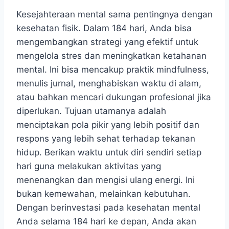
Kesejahteraan mental sama pentingnya dengan
kesehatan fisik. Dalam 184 hari, Anda bisa
mengembangkan strategi yang efektif untuk
mengelola stres dan meningkatkan ketahanan
mental. Ini bisa mencakup praktik mindfulness,
menulis jurnal, menghabiskan waktu di alam,
atau bahkan mencari dukungan profesional jika
diperlukan. Tujuan utamanya adalah
menciptakan pola pikir yang lebih positif dan
respons yang lebih sehat terhadap tekanan
hidup. Berikan waktu untuk diri sendiri setiap
hari guna melakukan aktivitas yang
menenangkan dan mengisi ulang energi. Ini
bukan kemewahan, melainkan kebutuhan.
Dengan berinvestasi pada kesehatan mental
Anda selama 184 hari ke depan, Anda akan