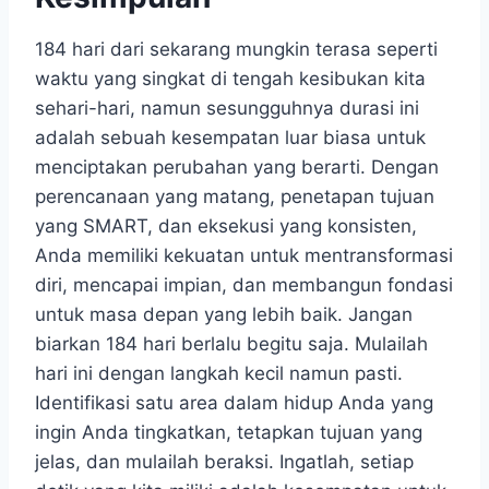
184 hari dari sekarang mungkin terasa seperti
waktu yang singkat di tengah kesibukan kita
sehari-hari, namun sesungguhnya durasi ini
adalah sebuah kesempatan luar biasa untuk
menciptakan perubahan yang berarti. Dengan
perencanaan yang matang, penetapan tujuan
yang SMART, dan eksekusi yang konsisten,
Anda memiliki kekuatan untuk mentransformasi
diri, mencapai impian, dan membangun fondasi
untuk masa depan yang lebih baik. Jangan
biarkan 184 hari berlalu begitu saja. Mulailah
hari ini dengan langkah kecil namun pasti.
Identifikasi satu area dalam hidup Anda yang
ingin Anda tingkatkan, tetapkan tujuan yang
jelas, dan mulailah beraksi. Ingatlah, setiap