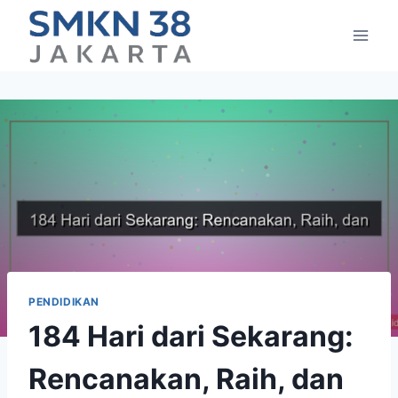
Skip
to
content
PENDIDIKAN
184 Hari dari Sekarang:
Rencanakan, Raih, dan