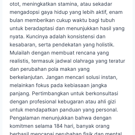
otot, meningkatkan stamina, atau sekadar
mengadopsi gaya hidup yang lebih aktif, enam
bulan memberikan cukup waktu bagi tubuh
untuk beradaptasi dan menunjukkan hasil yang
nyata. Kuncinya adalah konsistensi dan
kesabaran, serta pendekatan yang holistik.
Mulailah dengan membuat rencana yang
realistis, termasuk jadwal olahraga yang teratur
dan perubahan pola makan yang
berkelanjutan. Jangan mencari solusi instan,
melainkan fokus pada kebiasaan jangka
panjang. Pertimbangkan untuk berkonsultasi
dengan profesional kebugaran atau ahli gizi
untuk mendapatkan panduan yang personal.
Pengalaman menunjukkan bahwa dengan
komitmen selama 184 hari, banyak orang
berhasil mencapai perubahan fisik dan mental