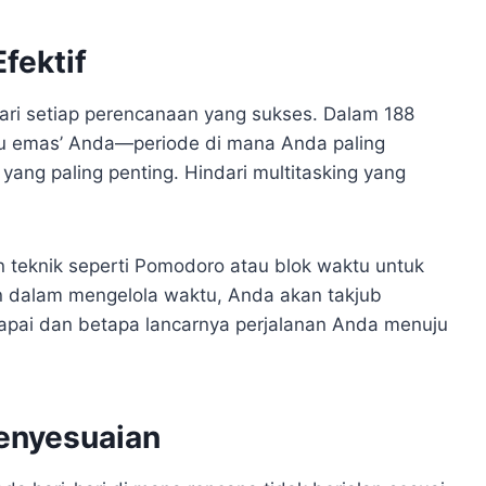
fektif
ri setiap perencanaan yang sukses. Dalam 188
aktu emas’ Anda—periode di mana Anda paling
yang paling penting. Hindari multitasking yang
n teknik seperti Pomodoro atau blok waktu untuk
in dalam mengelola waktu, Anda akan takjub
apai dan betapa lancarnya perjalanan Anda menuju
Penyesuaian