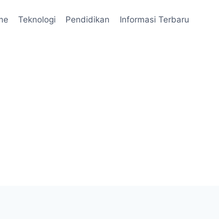
me
Teknologi
Pendidikan
Informasi Terbaru