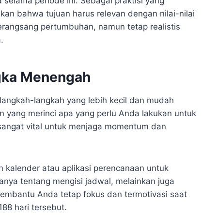
selama periode ini. Sebagai praktisi yang
n bahwa tujuan harus relevan dengan nilai-nilai
rangsang pertumbuhan, namun tetap realistis
.
ngka Menengah
 langkah-langkah yang lebih kecil dan mudah
n yang merinci apa yang perlu Anda lakukan untuk
ni sangat vital untuk menjaga momentum dan
kalender atau aplikasi perencanaan untuk
anya tentang mengisi jadwal, melainkan juga
membantu Anda tetap fokus dan termotivasi saat
88 hari tersebut.