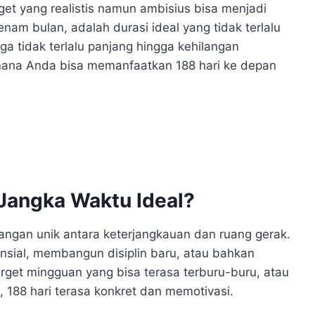
t yang realistis namun ambisius bisa menjadi
enam bulan, adalah durasi ideal yang tidak terlalu
ga tidak terlalu panjang hingga kehilangan
imana Anda bisa memanfaatkan 188 hari ke depan
Jangka Waktu Ideal?
ngan unik antara keterjangkauan dan ruang gerak.
nsial, membangun disiplin baru, atau bahkan
target mingguan yang bisa terasa terburu-buru, atau
k, 188 hari terasa konkret dan memotivasi.