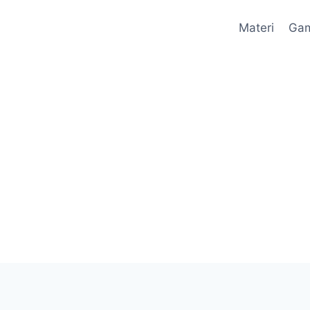
Materi
Ga