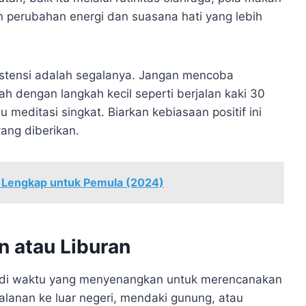
n perubahan energi dan suasana hati yang lebih
sistensi adalah segalanya. Jangan mencoba
 dengan langkah kecil seperti berjalan kaki 30
u meditasi singkat. Biarkan kebiasaan positif ini
ang diberikan.
n Lengkap untuk Pemula (2024)
 atau Liburan
enjadi waktu yang menyenangkan untuk merencanakan
jalanan ke luar negeri, mendaki gunung, atau