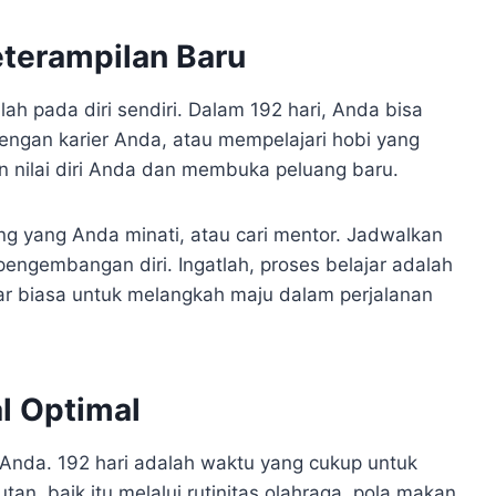
terampilan Baru
lah pada diri sendiri. Dalam 192 hari, Anda bisa
engan karier Anda, atau mempelajari hobi yang
an nilai diri Anda dan membuka peluang baru.
ng yang Anda minati, atau cari mentor. Jadwalkan
pengembangan diri. Ingatlah, proses belajar adalah
uar biasa untuk melangkah maju dalam perjalanan
l Optimal
 Anda. 192 hari adalah waktu yang cukup untuk
n, baik itu melalui rutinitas olahraga, pola makan