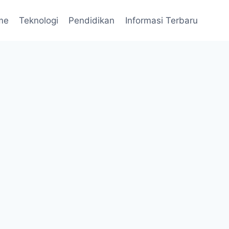
me
Teknologi
Pendidikan
Informasi Terbaru