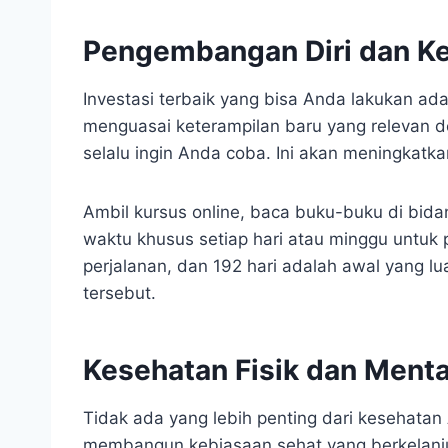
Pengembangan Diri dan Ke
Investasi terbaik yang bisa Anda lakukan ada
menguasai keterampilan baru yang relevan d
selalu ingin Anda coba. Ini akan meningkatk
Ambil kursus online, baca buku-buku di bida
waktu khusus setiap hari atau minggu untuk 
perjalanan, dan 192 hari adalah awal yang l
tersebut.
Kesehatan Fisik dan Menta
Tidak ada yang lebih penting dari kesehatan
membangun kebiasaan sehat yang berkelanjuta