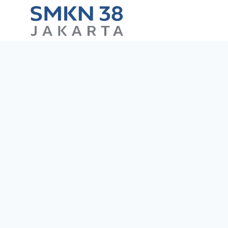
Skip
to
content