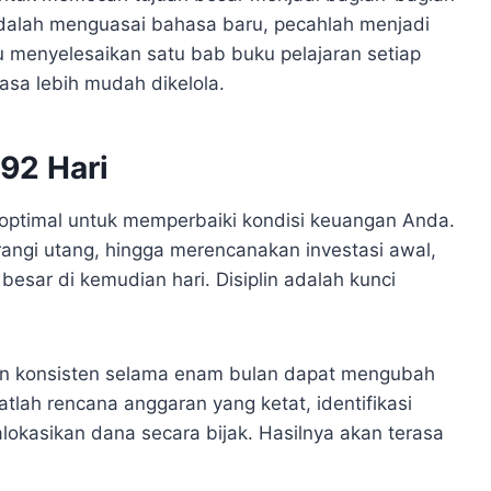
a adalah menguasai bahasa baru, pecahlah menjadi
u menyelesaikan satu bab buku pelajaran setiap
asa lebih mudah dikelola.
92 Hari
 optimal untuk memperbaiki kondisi keuangan Anda.
ngi utang, hingga merencanakan investasi awal,
sar di kemudian hari. Disiplin adalah kunci
n konsisten selama enam bulan dapat mengubah
atlah rencana anggaran yang ketat, identifikasi
lokasikan dana secara bijak. Hasilnya akan terasa