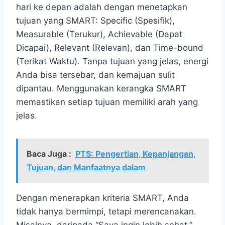
hari ke depan adalah dengan menetapkan
tujuan yang SMART: Specific (Spesifik),
Measurable (Terukur), Achievable (Dapat
Dicapai), Relevant (Relevan), dan Time-bound
(Terikat Waktu). Tanpa tujuan yang jelas, energi
Anda bisa tersebar, dan kemajuan sulit
dipantau. Menggunakan kerangka SMART
memastikan setiap tujuan memiliki arah yang
jelas.
Baca Juga :
PTS: Pengertian, Kepanjangan,
Tujuan, dan Manfaatnya dalam
Dengan menerapkan kriteria SMART, Anda
tidak hanya bermimpi, tetapi merencanakan.