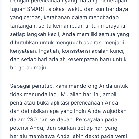
Dengan perencanaan yang matang, penetapan
tujuan SMART, alokasi waktu dan sumber daya
yang cerdas, ketahanan dalam menghadapi
tantangan, serta kemampuan untuk merayakan
setiap langkah kecil, Anda memiliki semua yang
dibutuhkan untuk mengubah aspirasi menjadi
kenyataan. Ingatlah, konsistensi adalah kunci,
dan setiap hari adalah kesempatan baru untuk
bergerak maju.
Sebagai penutup, kami mendorong Anda untuk
tidak menunda lagi. Mulailah hari ini, ambil
pena atau buka aplikasi perencanaan Anda,
dan definisikan apa yang ingin Anda wujudkan
dalam 290 hari ke depan. Percayalah pada
potensi Anda, dan biarkan setiap hari yang
berlalu membawa Anda lebih dekat pada versi