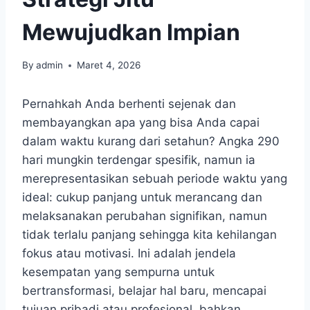
Mewujudkan Impian
By
admin
Maret 4, 2026
Pernahkah Anda berhenti sejenak dan
membayangkan apa yang bisa Anda capai
dalam waktu kurang dari setahun? Angka 290
hari mungkin terdengar spesifik, namun ia
merepresentasikan sebuah periode waktu yang
ideal: cukup panjang untuk merancang dan
melaksanakan perubahan signifikan, namun
tidak terlalu panjang sehingga kita kehilangan
fokus atau motivasi. Ini adalah jendela
kesempatan yang sempurna untuk
bertransformasi, belajar hal baru, mencapai
tujuan pribadi atau profesional, bahkan