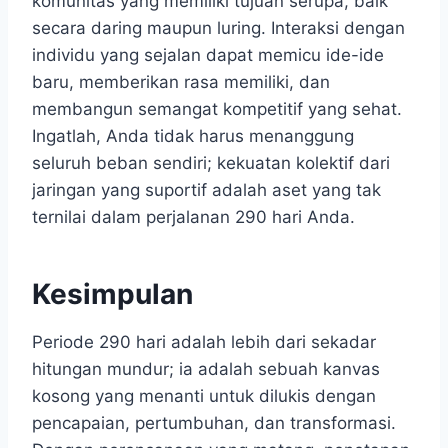
komunitas yang memiliki tujuan serupa, baik
secara daring maupun luring. Interaksi dengan
individu yang sejalan dapat memicu ide-ide
baru, memberikan rasa memiliki, dan
membangun semangat kompetitif yang sehat.
Ingatlah, Anda tidak harus menanggung
seluruh beban sendiri; kekuatan kolektif dari
jaringan yang suportif adalah aset yang tak
ternilai dalam perjalanan 290 hari Anda.
Kesimpulan
Periode 290 hari adalah lebih dari sekadar
hitungan mundur; ia adalah sebuah kanvas
kosong yang menanti untuk dilukis dengan
pencapaian, pertumbuhan, dan transformasi.