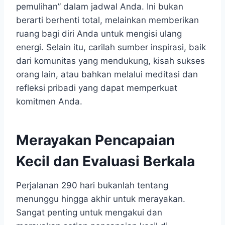
pemulihan” dalam jadwal Anda. Ini bukan
berarti berhenti total, melainkan memberikan
ruang bagi diri Anda untuk mengisi ulang
energi. Selain itu, carilah sumber inspirasi, baik
dari komunitas yang mendukung, kisah sukses
orang lain, atau bahkan melalui meditasi dan
refleksi pribadi yang dapat memperkuat
komitmen Anda.
Merayakan Pencapaian
Kecil dan Evaluasi Berkala
Perjalanan 290 hari bukanlah tentang
menunggu hingga akhir untuk merayakan.
Sangat penting untuk mengakui dan