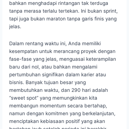
bahkan menghadapi rintangan tak terduga
tanpa merasa terlalu tertekan. Ini bukan sprint,
tapi juga bukan maraton tanpa garis finis yang
jelas.
Dalam rentang waktu ini, Anda memiliki
kesempatan untuk merancang proyek dengan
fase-fase yang jelas, menguasai keterampilan
baru dari nol, atau bahkan mengalami
pertumbuhan signifikan dalam karier atau
bisnis. Banyak tujuan besar yang
membutuhkan waktu, dan 290 hari adalah
“sweet spot” yang memungkinkan kita
membangun momentum secara bertahap,
namun dengan komitmen yang berkelanjutan,
menciptakan kebiasaan positif yang akan