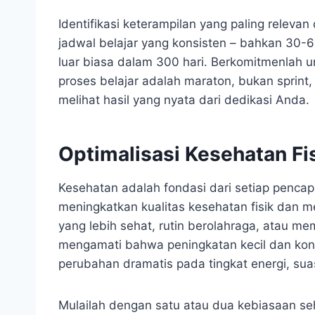
Identifikasi keterampilan yang paling relevan
jadwal belajar yang konsisten – bahkan 30-
luar biasa dalam 300 hari. Berkomitmenlah un
proses belajar adalah maraton, bukan sprint
melihat hasil yang nyata dari dedikasi Anda.
Optimalisasi Kesehatan Fi
Kesehatan adalah fondasi dari setiap pencap
meningkatkan kualitas kesehatan fisik dan m
yang lebih sehat, rutin berolahraga, atau m
mengamati bahwa peningkatan kecil dan kon
perubahan dramatis pada tingkat energi, suas
Mulailah dengan satu atau dua kebiasaan se