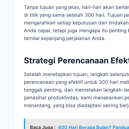
Tanpa tujuan yang jelas, hari-hari akan berl
di titik yang sama setelah 300 hari. Tujuan
mengarahkan setiap keputusan dan tindakan 
Anda capai, tetapi juga mengapa itu penting
ternilai sepanjang perjalanan Anda.
Strategi Perencanaan Efekt
Setelah menetapkan tujuan, langkah selanju
perencanaan yang efektif untuk 300 hari meli
tonggak penting, dan memetakan langkah-lan
penasihat produktivitas, kami menekankan p
menantang, yang bisa diadaptasi seiring ber
Baca Juga :
400 Hari Berapa Bulan? Pandu