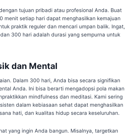
 dengan tujuan pribadi atau profesional Anda. Buat
60 menit setiap hari dapat menghasilkan kemajuan
tuk praktik reguler dan mencari umpan balik. Ingat,
, dan 300 hari adalah durasi yang sempurna untuk
sik dan Mental
aian. Dalam 300 hari, Anda bisa secara signifikan
ental Anda. Ini bisa berarti mengadopsi pola makan
empraktikkan mindfulness dan meditasi. Kami sering
sisten dalam kebiasaan sehat dapat menghasilkan
ana hati, dan kualitas hidup secara keseluruhan.
hat yang ingin Anda bangun. Misalnya, targetkan