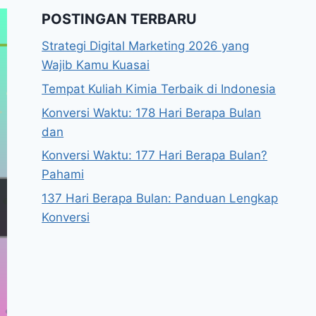
POSTINGAN TERBARU
Strategi Digital Marketing 2026 yang
Wajib Kamu Kuasai
Tempat Kuliah Kimia Terbaik di Indonesia
Konversi Waktu: 178 Hari Berapa Bulan
dan
Konversi Waktu: 177 Hari Berapa Bulan?
Pahami
137 Hari Berapa Bulan: Panduan Lengkap
Konversi