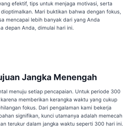
g efektif, tips untuk menjaga motivasi, serta
 dioptimalkan. Mari buktikan bahwa dengan fokus,
bisa mencapai lebih banyak dari yang Anda
 depan Anda, dimulai hari ini.
ujuan Jangka Menengah
tal menuju setiap pencapaian. Untuk periode 300
an karena memberikan kerangka waktu yang cukup
ehilangan fokus. Dari pengalaman kami bekerja
bahan signifikan, kunci utamanya adalah memecah
an terukur dalam jangka waktu seperti 300 hari ini.