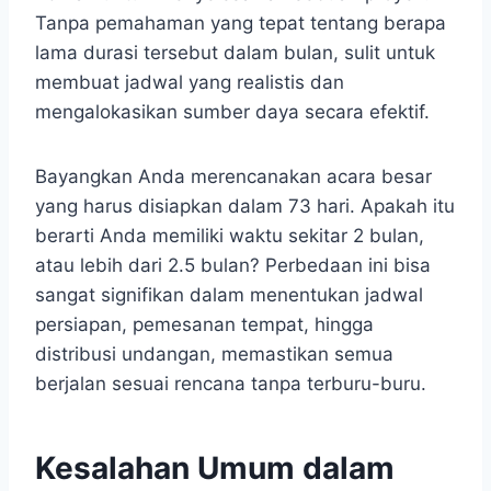
Tanpa pemahaman yang tepat tentang berapa
lama durasi tersebut dalam bulan, sulit untuk
membuat jadwal yang realistis dan
mengalokasikan sumber daya secara efektif.
Bayangkan Anda merencanakan acara besar
yang harus disiapkan dalam 73 hari. Apakah itu
berarti Anda memiliki waktu sekitar 2 bulan,
atau lebih dari 2.5 bulan? Perbedaan ini bisa
sangat signifikan dalam menentukan jadwal
persiapan, pemesanan tempat, hingga
distribusi undangan, memastikan semua
berjalan sesuai rencana tanpa terburu-buru.
Kesalahan Umum dalam