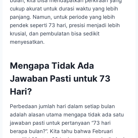
bulan, kita bisa mendapatkan perkiraan yang
cukup akurat untuk durasi waktu yang lebih
panjang. Namun, untuk periode yang lebih
pendek seperti 73 hari, presisi menjadi lebih
krusial, dan pembulatan bisa sedikit
menyesatkan.
Mengapa Tidak Ada
Jawaban Pasti untuk 73
Hari?
Perbedaan jumlah hari dalam setiap bulan
adalah alasan utama mengapa tidak ada satu
jawaban pasti untuk pertanyaan “73 hari
berapa bulan?”. Kita tahu bahwa Februari