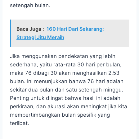
setengah bulan.
Baca Juga :
160 Hari Dari Sekarang:
Strategi Jitu Meraih
Jika menggunakan pendekatan yang lebih
sederhana, yaitu rata-rata 30 hari per bulan,
maka 76 dibagi 30 akan menghasilkan 2.53
bulan. Ini menunjukkan bahwa 76 hari adalah
sekitar dua bulan dan satu setengah minggu.
Penting untuk diingat bahwa hasil ini adalah
perkiraan, dan akurasi akan meningkat jika kita
mempertimbangkan bulan spesifik yang
terlibat.