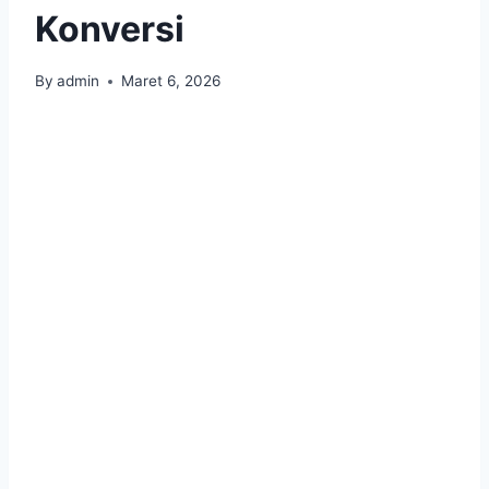
Konversi
By
admin
Maret 6, 2026