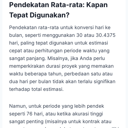
Pendekatan Rata-rata: Kapan
Tepat Digunakan?
Pendekatan rata-rata untuk konversi hari ke
bulan, seperti menggunakan 30 atau 30.4375
hari, paling tepat digunakan untuk estimasi
cepat atau perhitungan periode waktu yang
sangat panjang. Misalnya, jika Anda perlu
memperkirakan durasi proyek yang memakan
waktu beberapa tahun, perbedaan satu atau
dua hari per bulan tidak akan terlalu signifikan
terhadap total estimasi.
Namun, untuk periode yang lebih pendek
seperti 76 hari, atau ketika akurasi tinggi
sangat penting (misalnya untuk kontrak atau