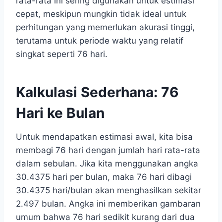
rata-rata ini sering digunakan untuk estimasi
cepat, meskipun mungkin tidak ideal untuk
perhitungan yang memerlukan akurasi tinggi,
terutama untuk periode waktu yang relatif
singkat seperti 76 hari.
Kalkulasi Sederhana: 76
Hari ke Bulan
Untuk mendapatkan estimasi awal, kita bisa
membagi 76 hari dengan jumlah hari rata-rata
dalam sebulan. Jika kita menggunakan angka
30.4375 hari per bulan, maka 76 hari dibagi
30.4375 hari/bulan akan menghasilkan sekitar
2.497 bulan. Angka ini memberikan gambaran
umum bahwa 76 hari sedikit kurang dari dua