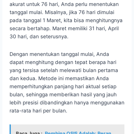
akurat untuk 76 hari, Anda perlu menentukan
tanggal mulai. Misalnya, jika 76 hari dimulai
pada tanggal 1 Maret, kita bisa menghitungnya
secara bertahap. Maret memiliki 31 hari, April
30 hari, dan seterusnya.
Dengan menentukan tanggal mulai, Anda
dapat menghitung dengan tepat berapa hari
yang tersisa setelah melewati bulan pertama
dan kedua. Metode ini memastikan Anda
memperhitungkan panjang hari aktual setiap
bulan, sehingga memberikan hasil yang jauh
lebih presisi dibandingkan hanya menggunakan
rata-rata hari per bulan.
Baca Juga :
Pembina OSIS Adalah: Peran