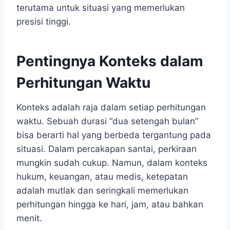
terutama untuk situasi yang memerlukan
presisi tinggi.
Pentingnya Konteks dalam
Perhitungan Waktu
Konteks adalah raja dalam setiap perhitungan
waktu. Sebuah durasi “dua setengah bulan”
bisa berarti hal yang berbeda tergantung pada
situasi. Dalam percakapan santai, perkiraan
mungkin sudah cukup. Namun, dalam konteks
hukum, keuangan, atau medis, ketepatan
adalah mutlak dan seringkali memerlukan
perhitungan hingga ke hari, jam, atau bahkan
menit.