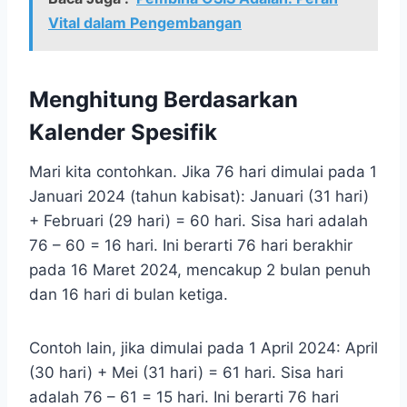
Vital dalam Pengembangan
Menghitung Berdasarkan
Kalender Spesifik
Mari kita contohkan. Jika 76 hari dimulai pada 1
Januari 2024 (tahun kabisat): Januari (31 hari)
+ Februari (29 hari) = 60 hari. Sisa hari adalah
76 – 60 = 16 hari. Ini berarti 76 hari berakhir
pada 16 Maret 2024, mencakup 2 bulan penuh
dan 16 hari di bulan ketiga.
Contoh lain, jika dimulai pada 1 April 2024: April
(30 hari) + Mei (31 hari) = 61 hari. Sisa hari
adalah 76 – 61 = 15 hari. Ini berarti 76 hari