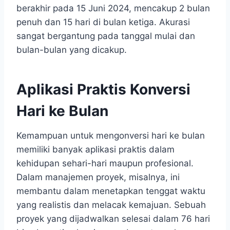
berakhir pada 15 Juni 2024, mencakup 2 bulan
penuh dan 15 hari di bulan ketiga. Akurasi
sangat bergantung pada tanggal mulai dan
bulan-bulan yang dicakup.
Aplikasi Praktis Konversi
Hari ke Bulan
Kemampuan untuk mengonversi hari ke bulan
memiliki banyak aplikasi praktis dalam
kehidupan sehari-hari maupun profesional.
Dalam manajemen proyek, misalnya, ini
membantu dalam menetapkan tenggat waktu
yang realistis dan melacak kemajuan. Sebuah
proyek yang dijadwalkan selesai dalam 76 hari