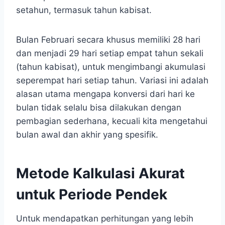
setahun, termasuk tahun kabisat.
Bulan Februari secara khusus memiliki 28 hari
dan menjadi 29 hari setiap empat tahun sekali
(tahun kabisat), untuk mengimbangi akumulasi
seperempat hari setiap tahun. Variasi ini adalah
alasan utama mengapa konversi dari hari ke
bulan tidak selalu bisa dilakukan dengan
pembagian sederhana, kecuali kita mengetahui
bulan awal dan akhir yang spesifik.
Metode Kalkulasi Akurat
untuk Periode Pendek
Untuk mendapatkan perhitungan yang lebih