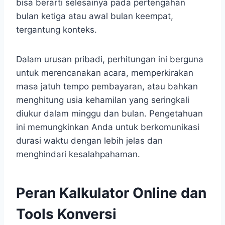
bisa berarti selesainya pada pertengahan
bulan ketiga atau awal bulan keempat,
tergantung konteks.
Dalam urusan pribadi, perhitungan ini berguna
untuk merencanakan acara, memperkirakan
masa jatuh tempo pembayaran, atau bahkan
menghitung usia kehamilan yang seringkali
diukur dalam minggu dan bulan. Pengetahuan
ini memungkinkan Anda untuk berkomunikasi
durasi waktu dengan lebih jelas dan
menghindari kesalahpahaman.
Peran Kalkulator Online dan
Tools Konversi