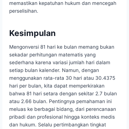
memastikan kepatuhan hukum dan mencegah
perselisihan.
Kesimpulan
Mengonversi 81 hari ke bulan memang bukan
sekadar perhitungan matematis yang
sederhana karena variasi jumlah hari dalam
setiap bulan kalender. Namun, dengan
menggunakan rata-rata 30 hari atau 30.4375
hari per bulan, kita dapat memperkirakan
bahwa 81 hari setara dengan sekitar 2.7 bulan
atau 2.66 bulan. Pentingnya pemahaman ini
meluas ke berbagai bidang, dari perencanaan
pribadi dan profesional hingga konteks medis
dan hukum. Selalu pertimbangkan tingkat