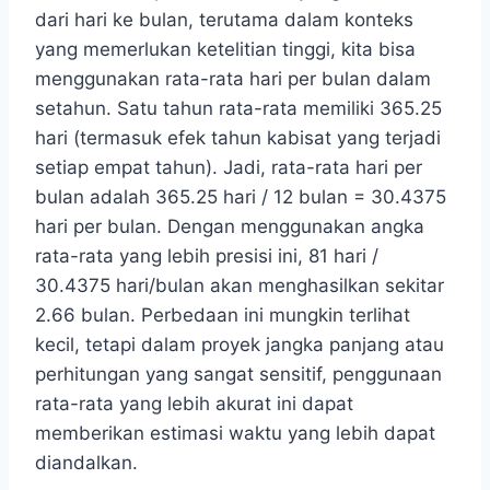
dari hari ke bulan, terutama dalam konteks
yang memerlukan ketelitian tinggi, kita bisa
menggunakan rata-rata hari per bulan dalam
setahun. Satu tahun rata-rata memiliki 365.25
hari (termasuk efek tahun kabisat yang terjadi
setiap empat tahun). Jadi, rata-rata hari per
bulan adalah 365.25 hari / 12 bulan = 30.4375
hari per bulan. Dengan menggunakan angka
rata-rata yang lebih presisi ini, 81 hari /
30.4375 hari/bulan akan menghasilkan sekitar
2.66 bulan. Perbedaan ini mungkin terlihat
kecil, tetapi dalam proyek jangka panjang atau
perhitungan yang sangat sensitif, penggunaan
rata-rata yang lebih akurat ini dapat
memberikan estimasi waktu yang lebih dapat
diandalkan.