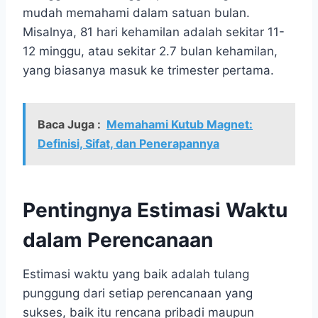
mudah memahami dalam satuan bulan.
Misalnya, 81 hari kehamilan adalah sekitar 11-
12 minggu, atau sekitar 2.7 bulan kehamilan,
yang biasanya masuk ke trimester pertama.
Baca Juga :
Memahami Kutub Magnet:
Definisi, Sifat, dan Penerapannya
Pentingnya Estimasi Waktu
dalam Perencanaan
Estimasi waktu yang baik adalah tulang
punggung dari setiap perencanaan yang
sukses, baik itu rencana pribadi maupun