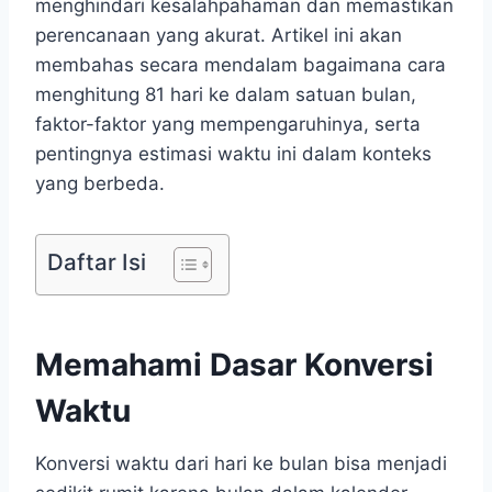
menghindari kesalahpahaman dan memastikan
perencanaan yang akurat. Artikel ini akan
membahas secara mendalam bagaimana cara
menghitung 81 hari ke dalam satuan bulan,
faktor-faktor yang mempengaruhinya, serta
pentingnya estimasi waktu ini dalam konteks
yang berbeda.
Daftar Isi
Memahami Dasar Konversi
Waktu
Konversi waktu dari hari ke bulan bisa menjadi