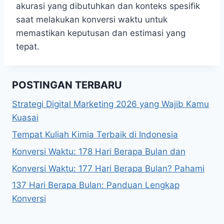
akurasi yang dibutuhkan dan konteks spesifik
saat melakukan konversi waktu untuk
memastikan keputusan dan estimasi yang
tepat.
POSTINGAN TERBARU
Strategi Digital Marketing 2026 yang Wajib Kamu
Kuasai
Tempat Kuliah Kimia Terbaik di Indonesia
Konversi Waktu: 178 Hari Berapa Bulan dan
Konversi Waktu: 177 Hari Berapa Bulan? Pahami
137 Hari Berapa Bulan: Panduan Lengkap
Konversi