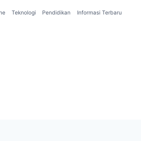
me
Teknologi
Pendidikan
Informasi Terbaru