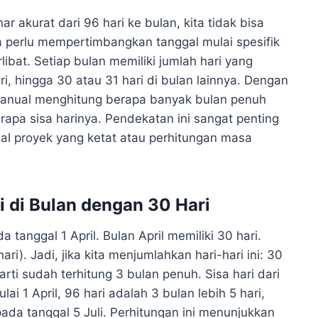
akurat dari 96 hari ke bulan, kita tidak bisa
 perlu mempertimbangkan tanggal mulai spesifik
ibat. Setiap bulan memiliki jumlah hari yang
ri, hingga 30 atau 31 hari di bulan lainnya. Dengan
 manual menghitung berapa banyak bulan penuh
rapa sisa harinya. Pendekatan ini sangat penting
wal proyek yang ketat atau perhitungan masa
ai di Bulan dengan 30 Hari
a tanggal 1 April. Bulan April memiliki 30 hari.
ari). Jadi, jika kita menjumlahkan hari-hari ini: 30
erarti sudah terhitung 3 bulan penuh. Sisa hari dari
ulai 1 April, 96 hari adalah 3 bulan lebih 5 hari,
pada tanggal 5 Juli. Perhitungan ini menunjukkan