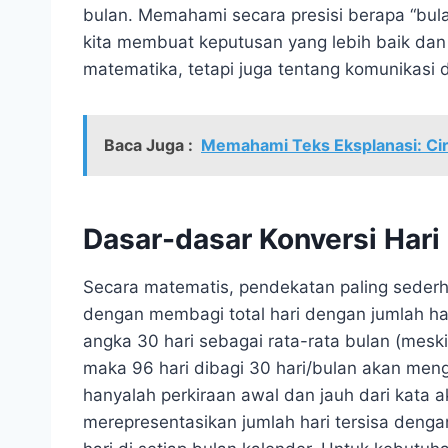
bulan. Memahami secara presisi berapa “bu
kita membuat keputusan yang lebih baik dan 
matematika, tetapi juga tentang komunikasi 
Baca Juga :
Memahami Teks Eksplanasi: Ciri
Dasar-dasar Konversi Hari
Secara matematis, pendekatan paling sederh
dengan membagi total hari dengan jumlah har
angka 30 hari sebagai rata-rata bulan (meskip
maka 96 hari dibagi 30 hari/bulan akan meng
hanyalah perkiraan awal dan jauh dari kata a
merepresentasikan jumlah hari tersisa denga