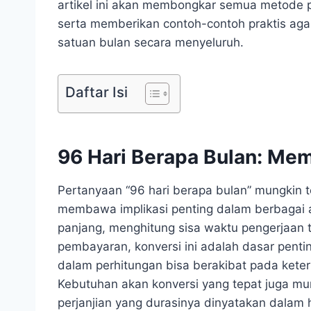
artikel ini akan membongkar semua metode p
serta memberikan contoh-contoh praktis aga
satuan bulan secara menyeluruh.
Daftar Isi
96 Hari Berapa Bulan: Me
Pertanyaan “96 hari berapa bulan” mungkin t
membawa implikasi penting dalam berbagai a
panjang, menghitung sisa waktu pengerjaan t
pembayaran, konversi ini adalah dasar penti
dalam perhitungan bisa berakibat pada kete
Kebutuhan akan konversi yang tepat juga mu
perjanjian yang durasinya dinyatakan dalam h