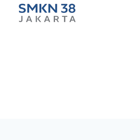
Skip
to
content