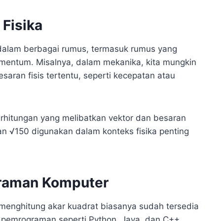
 Fisika
n dalam berbagai rumus, termasuk rumus yang
mentum. Misalnya, dalam mekanika, kita mungkin
aran fisis tertentu, seperti kecepatan atau
erhitungan yang melibatkan vektor dan besaran
n √150 digunakan dalam konteks fisika penting
graman Komputer
menghitung akar kuadrat biasanya sudah tersedia
a pemrograman seperti Python, Java, dan C++