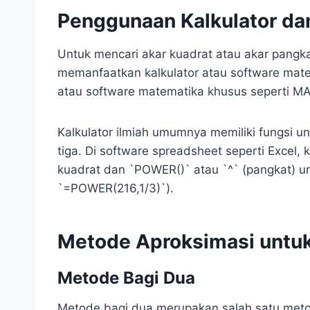
Penggunaan Kalkulator da
Untuk mencari akar kuadrat atau akar pangkat 
memanfaatkan kalkulator atau software matem
atau software matematika khusus seperti M
Kalkulator ilmiah umumnya memiliki fungsi u
tiga. Di software spreadsheet seperti Excel,
kuadrat dan `POWER()` atau `^` (pangkat) un
`=POWER(216,1/3)`).
Metode Aproksimasi untuk
Metode Bagi Dua
Metode bagi dua merupakan salah satu metod