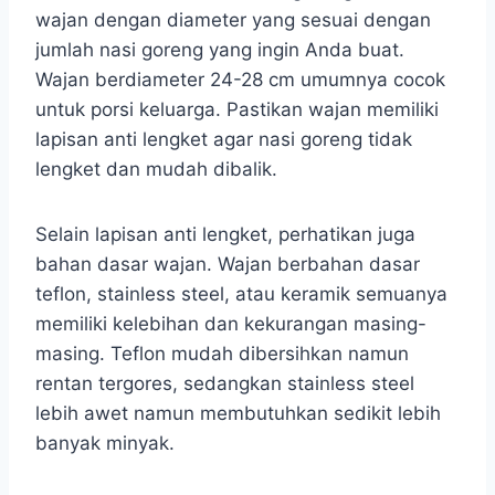
wajan dengan diameter yang sesuai dengan
jumlah nasi goreng yang ingin Anda buat.
Wajan berdiameter 24-28 cm umumnya cocok
untuk porsi keluarga. Pastikan wajan memiliki
lapisan anti lengket agar nasi goreng tidak
lengket dan mudah dibalik.
Selain lapisan anti lengket, perhatikan juga
bahan dasar wajan. Wajan berbahan dasar
teflon, stainless steel, atau keramik semuanya
memiliki kelebihan dan kekurangan masing-
masing. Teflon mudah dibersihkan namun
rentan tergores, sedangkan stainless steel
lebih awet namun membutuhkan sedikit lebih
banyak minyak.