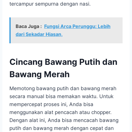
tercampur sempurna dengan nasi.
Baca Juga :
Fungsi Arca Perunggu: Lebih
dari Sekadar Hiasan,
Cincang Bawang Putih dan
Bawang Merah
Memotong bawang putih dan bawang merah
secara manual bisa memakan waktu. Untuk
mempercepat proses ini, Anda bisa
menggunakan alat pencacah atau chopper.
Dengan alat ini, Anda bisa mencacah bawang
putih dan bawang merah dengan cepat dan