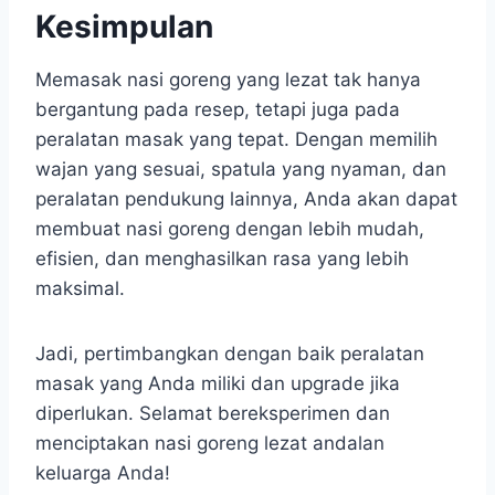
Kesimpulan
Memasak nasi goreng yang lezat tak hanya
bergantung pada resep, tetapi juga pada
peralatan masak yang tepat. Dengan memilih
wajan yang sesuai, spatula yang nyaman, dan
peralatan pendukung lainnya, Anda akan dapat
membuat nasi goreng dengan lebih mudah,
efisien, dan menghasilkan rasa yang lebih
maksimal.
Jadi, pertimbangkan dengan baik peralatan
masak yang Anda miliki dan upgrade jika
diperlukan. Selamat bereksperimen dan
menciptakan nasi goreng lezat andalan
keluarga Anda!