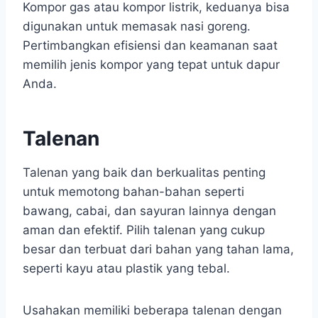
Kompor gas atau kompor listrik, keduanya bisa
digunakan untuk memasak nasi goreng.
Pertimbangkan efisiensi dan keamanan saat
memilih jenis kompor yang tepat untuk dapur
Anda.
Talenan
Talenan yang baik dan berkualitas penting
untuk memotong bahan-bahan seperti
bawang, cabai, dan sayuran lainnya dengan
aman dan efektif. Pilih talenan yang cukup
besar dan terbuat dari bahan yang tahan lama,
seperti kayu atau plastik yang tebal.
Usahakan memiliki beberapa talenan dengan