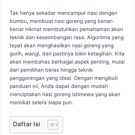
Tak hanya sekadar mencampur nasi dengan
bumbu, membuat nasi goreng yang benar-
benar nikmat membutuhkan pemahaman akan
teknik dan keseimbangan rasa. Algoritma yang
tepat akan menghasilkan nasi goreng yang
gurih, wangi, dan pastinya bikin ketagihan. Kita
akan membahas berbagai aspek penting, mulai
dari pemilihan beras hingga teknik
penggorengan yang ideal. Dengan mengikuti
panduan ini, Anda dapat dengan mudah
menciptakan nasi goreng istimewa yang akan
memikat selera siapa pun.
Daftar Isi