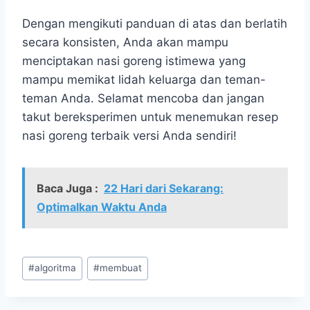
Dengan mengikuti panduan di atas dan berlatih
secara konsisten, Anda akan mampu
menciptakan nasi goreng istimewa yang
mampu memikat lidah keluarga dan teman-
teman Anda. Selamat mencoba dan jangan
takut bereksperimen untuk menemukan resep
nasi goreng terbaik versi Anda sendiri!
Baca Juga :
22 Hari dari Sekarang:
Optimalkan Waktu Anda
Post
#
algoritma
#
membuat
Tags: