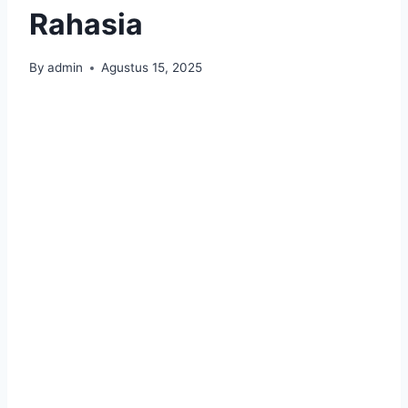
Rahasia
By
admin
Agustus 15, 2025