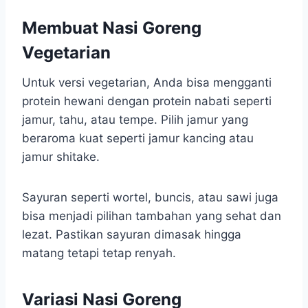
Membuat Nasi Goreng
Vegetarian
Untuk versi vegetarian, Anda bisa mengganti
protein hewani dengan protein nabati seperti
jamur, tahu, atau tempe. Pilih jamur yang
beraroma kuat seperti jamur kancing atau
jamur shitake.
Sayuran seperti wortel, buncis, atau sawi juga
bisa menjadi pilihan tambahan yang sehat dan
lezat. Pastikan sayuran dimasak hingga
matang tetapi tetap renyah.
Variasi Nasi Goreng