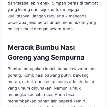
dan terasa lebih enak. Simpan beras di tempat
yang kering dan sejuk untuk menjaga
kualitasnya. Jangan ragu untuk mencoba
beberapa jenis beras untuk menemukan yang
paling sesuai dengan selera Anda.
Meracik Bumbu Nasi
Goreng yang Sempurna
Bumbu merupakan kunci utama kelezatan nasi
goreng. Kombinasi bawang putih, bawang
merah, cabai, dan kecap manis adalah dasar
yang umum digunakan. Namun, untuk
meningkatkan cita rasa, Anda bisa
menambahkan bahan lain seperti kemiri