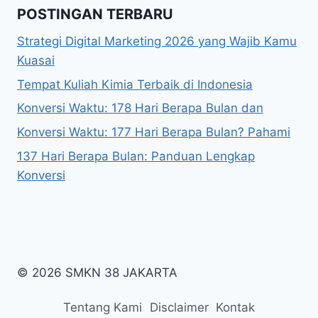
POSTINGAN TERBARU
Strategi Digital Marketing 2026 yang Wajib Kamu
Kuasai
Tempat Kuliah Kimia Terbaik di Indonesia
Konversi Waktu: 178 Hari Berapa Bulan dan
Konversi Waktu: 177 Hari Berapa Bulan? Pahami
137 Hari Berapa Bulan: Panduan Lengkap
Konversi
© 2026 SMKN 38 JAKARTA
Tentang Kami
Disclaimer
Kontak