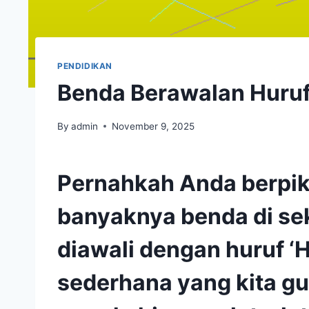
PENDIDIKAN
Benda Berawalan Huruf
By
admin
November 9, 2025
Pernahkah Anda berpik
banyaknya benda di se
diawali dengan huruf ‘
sederhana yang kita gu