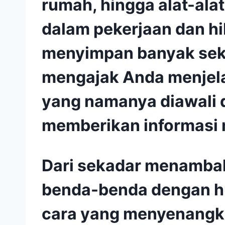
rumah, hingga alat-ala
dalam pekerjaan dan hib
menyimpan banyak sekal
mengajak Anda menjela
yang namanya diawali d
memberikan informasi 
Dari sekadar menamba
benda-benda dengan hur
cara yang menyenangka