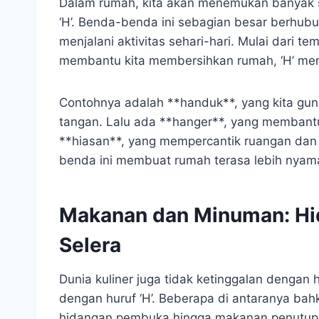
Dalam rumah, kita akan menemukan banyak s
‘H’. Benda-benda ini sebagian besar berh
menjalani aktivitas sehari-hari. Mulai dari te
membantu kita membersihkan rumah, ‘H’ memil
Contohnya adalah **handuk**, yang kita gun
tangan. Lalu ada **hanger**, yang membantu
**hiasan**, yang mempercantik ruangan dan
benda ini membuat rumah terasa lebih nyama
Makanan dan Minuman: Hi
Selera
Dunia kuliner juga tidak ketinggalan dengan
dengan huruf ‘H’. Beberapa di antaranya bahk
hidangan pembuka hingga makanan penutup, ‘