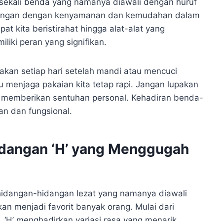
ekali benda yang namanya diawali dengan huruf
ubungan dengan kenyamanan dan kemudahan dalam
mpat kita beristirahat hingga alat-alat yang
iki peran yang signifikan.
akan setiap hari setelah mandi atau mencuci
 menjaga pakaian kita tetap rapi. Jangan lupakan
 memberikan sentuhan personal. Kehadiran benda-
n dan fungsional.
dangan ‘H’ yang Menggugah
 hidangan-hidangan lezat yang namanya diawali
an menjadi favorit banyak orang. Mulai dari
H’ menghadirkan variasi rasa yang menarik.