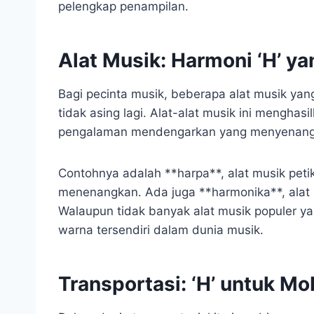
pelengkap penampilan.
Alat Musik: Harmoni ‘H’ y
Bagi pecinta musik, beberapa alat musik ya
tidak asing lagi. Alat-alat musik ini mengha
pengalaman mendengarkan yang menyenang
Contohnya adalah **harpa**, alat musik pet
menenangkan. Ada juga **harmonika**, alat
Walaupun tidak banyak alat musik populer y
warna tersendiri dalam dunia musik.
Transportasi: ‘H’ untuk Mob