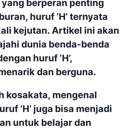
t yang berperan penting
uran, huruf ‘H’ ternyata
i kejutan. Artikel ini akan
jahi dunia benda-benda
engan huruf ‘H’,
menarik dan berguna.
h kosakata, mengenal
uf ‘H’ juga bisa menjadi
n untuk belajar dan