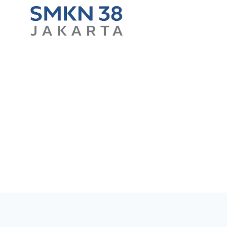
Skip
to
content