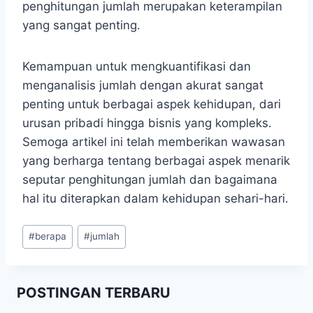
penghitungan jumlah merupakan keterampilan
yang sangat penting.
Kemampuan untuk mengkuantifikasi dan
menganalisis jumlah dengan akurat sangat
penting untuk berbagai aspek kehidupan, dari
urusan pribadi hingga bisnis yang kompleks.
Semoga artikel ini telah memberikan wawasan
yang berharga tentang berbagai aspek menarik
seputar penghitungan jumlah dan bagaimana
hal itu diterapkan dalam kehidupan sehari-hari.
Post
#
berapa
#
jumlah
Tags:
POSTINGAN TERBARU