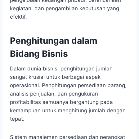
pengelolaan keuangan pribadi, perencanaan
kegiatan, dan pengambilan keputusan yang
efektif.
Penghitungan dalam
Bidang Bisnis
Dalam dunia bisnis, penghitungan jumlah
sangat krusial untuk berbagai aspek
operasional. Penghitungan persediaan barang,
analisis penjualan, dan pengukuran
profitabilitas semuanya bergantung pada
kemampuan untuk menghitung jumlah dengan
tepat.
Sistem manajemen persediaan dan perangkat