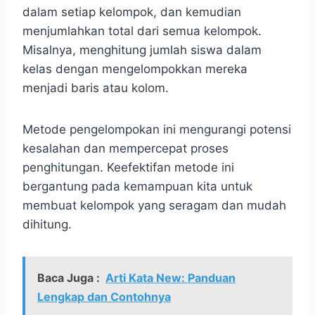
dalam setiap kelompok, dan kemudian
menjumlahkan total dari semua kelompok.
Misalnya, menghitung jumlah siswa dalam
kelas dengan mengelompokkan mereka
menjadi baris atau kolom.
Metode pengelompokan ini mengurangi potensi
kesalahan dan mempercepat proses
penghitungan. Keefektifan metode ini
bergantung pada kemampuan kita untuk
membuat kelompok yang seragam dan mudah
dihitung.
Baca Juga :
Arti Kata New: Panduan
Lengkap dan Contohnya