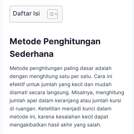
Daftar Isi
Metode Penghitungan
Sederhana
Metode penghitungan paling dasar adalah
dengan menghitung satu per satu. Cara ini
efektif untuk jumlah yang kecil dan mudah
diamati secara langsung. Misalnya, menghitung
jumlah apel dalam keranjang atau jumlah kursi
di ruangan. Ketelitian menjadi kunci dalam
metode ini, karena kesalahan kecil dapat
mengakibatkan hasil akhir yang salah.