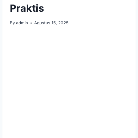
Praktis
By
admin
Agustus 15, 2025