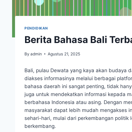
PENDIDIKAN
Berita Bahasa Bali Terb
By
admin
Agustus 21, 2025
Bali, pulau Dewata yang kaya akan budaya d
diakses informasinya melalui berbagai platfo
bahasa daerah ini sangat penting, tidak hanya
juga untuk mendekatkan informasi kepada ma
berbahasa Indonesia atau asing. Dengan me
masyarakat dapat lebih mudah mengakses in
sehari-hari, mulai dari perkembangan politik 
berkembang.