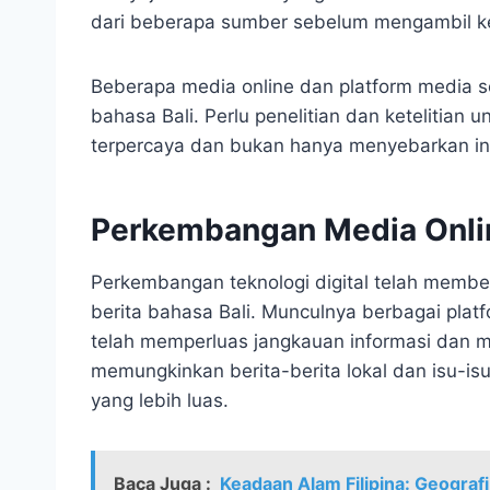
dari beberapa sumber sebelum mengambil k
Beberapa media online dan platform media sos
bahasa Bali. Perlu penelitian dan ketelitia
terpercaya dan bukan hanya menyebarkan info
Perkembangan Media Onlin
Perkembangan teknologi digital telah membe
berita bahasa Bali. Munculnya berbagai platf
telah memperluas jangkauan informasi dan 
memungkinkan berita-berita lokal dan isu-is
yang lebih luas.
Baca Juga :
Keadaan Alam Filipina: Geografi