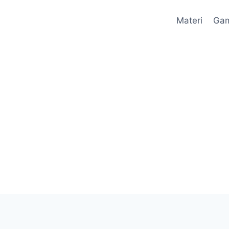
Materi
Ga