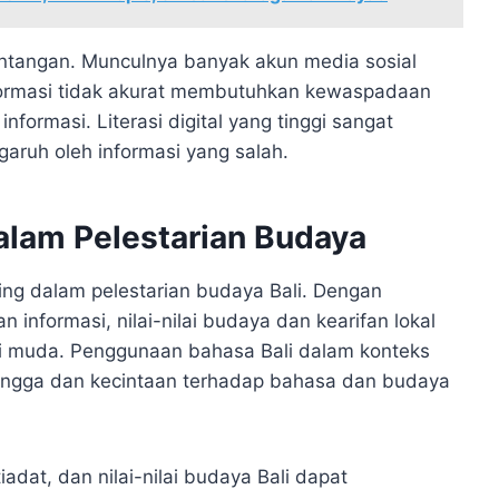
tangan. Munculnya banyak akun media sosial
nformasi tidak akurat membutuhkan kewaspadaan
formasi. Literasi digital yang tinggi sangat
aruh oleh informasi yang salah.
dalam Pelestarian Budaya
ting dalam pelestarian budaya Bali. Dengan
nformasi, nilai-nilai budaya dan kearifan lokal
si muda. Penggunaan bahasa Bali dalam konteks
ngga dan kecintaan terhadap bahasa dan budaya
tiadat, dan nilai-nilai budaya Bali dapat