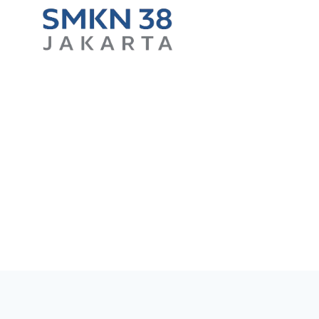
Skip
to
content