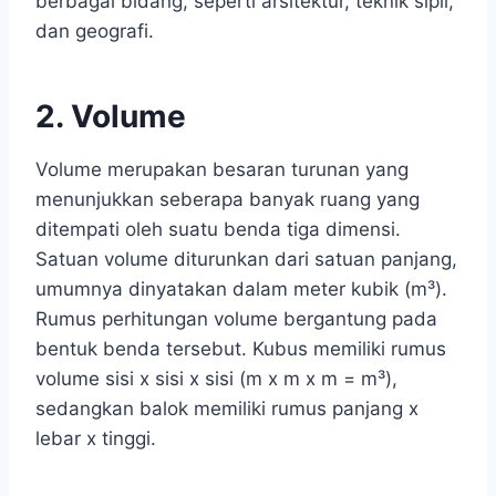
berbagai bidang, seperti arsitektur, teknik sipil,
dan geografi.
2. Volume
Volume merupakan besaran turunan yang
menunjukkan seberapa banyak ruang yang
ditempati oleh suatu benda tiga dimensi.
Satuan volume diturunkan dari satuan panjang,
umumnya dinyatakan dalam meter kubik (m³).
Rumus perhitungan volume bergantung pada
bentuk benda tersebut. Kubus memiliki rumus
volume sisi x sisi x sisi (m x m x m = m³),
sedangkan balok memiliki rumus panjang x
lebar x tinggi.