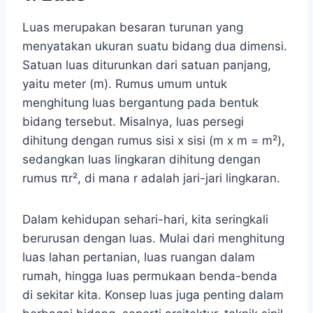
Luas merupakan besaran turunan yang
menyatakan ukuran suatu bidang dua dimensi.
Satuan luas diturunkan dari satuan panjang,
yaitu meter (m). Rumus umum untuk
menghitung luas bergantung pada bentuk
bidang tersebut. Misalnya, luas persegi
dihitung dengan rumus sisi x sisi (m x m = m²),
sedangkan luas lingkaran dihitung dengan
rumus πr², di mana r adalah jari-jari lingkaran.
Dalam kehidupan sehari-hari, kita seringkali
berurusan dengan luas. Mulai dari menghitung
luas lahan pertanian, luas ruangan dalam
rumah, hingga luas permukaan benda-benda
di sekitar kita. Konsep luas juga penting dalam