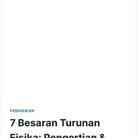
PENDIDIKAN
7 Besaran Turunan
Fisika: Pengertian &