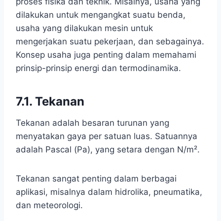
proses fisika dan teknik. Misalnya, usaha yang
dilakukan untuk mengangkat suatu benda,
usaha yang dilakukan mesin untuk
mengerjakan suatu pekerjaan, dan sebagainya.
Konsep usaha juga penting dalam memahami
prinsip-prinsip energi dan termodinamika.
7.1. Tekanan
Tekanan adalah besaran turunan yang
menyatakan gaya per satuan luas. Satuannya
adalah Pascal (Pa), yang setara dengan N/m².
Tekanan sangat penting dalam berbagai
aplikasi, misalnya dalam hidrolika, pneumatika,
dan meteorologi.