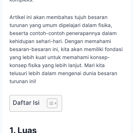
Artikel ini akan membahas tujuh besaran
turunan yang umum dipelajari dalam fisika,
beserta contoh-contoh penerapannya dalam
kehidupan sehari-hari. Dengan memahami
besaran-besaran ini, kita akan memiliki fondasi
yang lebih kuat untuk memahami konsep-
konsep fisika yang lebih lanjut. Mari kita
telusuri lebih dalam mengenai dunia besaran
turunan ini!
Daftar Isi
1. Luas