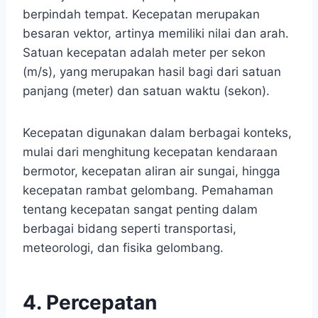
berpindah tempat. Kecepatan merupakan
besaran vektor, artinya memiliki nilai dan arah.
Satuan kecepatan adalah meter per sekon
(m/s), yang merupakan hasil bagi dari satuan
panjang (meter) dan satuan waktu (sekon).
Kecepatan digunakan dalam berbagai konteks,
mulai dari menghitung kecepatan kendaraan
bermotor, kecepatan aliran air sungai, hingga
kecepatan rambat gelombang. Pemahaman
tentang kecepatan sangat penting dalam
berbagai bidang seperti transportasi,
meteorologi, dan fisika gelombang.
4. Percepatan