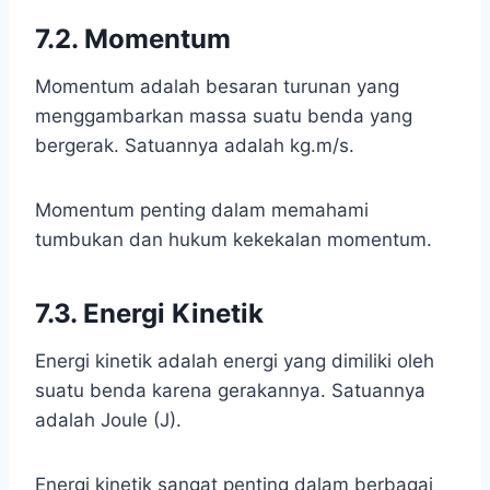
7.2. Momentum
Momentum adalah besaran turunan yang
menggambarkan massa suatu benda yang
bergerak. Satuannya adalah kg.m/s.
Momentum penting dalam memahami
tumbukan dan hukum kekekalan momentum.
7.3. Energi Kinetik
Energi kinetik adalah energi yang dimiliki oleh
suatu benda karena gerakannya. Satuannya
adalah Joule (J).
Energi kinetik sangat penting dalam berbagai