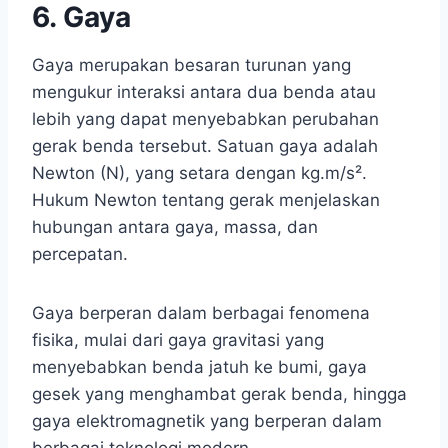
6. Gaya
Gaya merupakan besaran turunan yang
mengukur interaksi antara dua benda atau
lebih yang dapat menyebabkan perubahan
gerak benda tersebut. Satuan gaya adalah
Newton (N), yang setara dengan kg.m/s².
Hukum Newton tentang gerak menjelaskan
hubungan antara gaya, massa, dan
percepatan.
Gaya berperan dalam berbagai fenomena
fisika, mulai dari gaya gravitasi yang
menyebabkan benda jatuh ke bumi, gaya
gesek yang menghambat gerak benda, hingga
gaya elektromagnetik yang berperan dalam