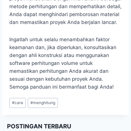
metode perhitungan dan memperhatikan detail,
Anda dapat menghindari pemborosan material
dan memastikan proyek Anda berjalan lancar.
Ingatlah untuk selalu menambahkan faktor
keamanan dan, jika diperlukan, konsultasikan
dengan ahli konstruksi atau menggunakan
software perhitungan volume untuk
memastikan perhitungan Anda akurat dan
sesuai dengan kebutuhan proyek Anda.
Semoga panduan ini bermanfaat bagi Anda!
Post
#
cara
#
menghitung
Tags:
POSTINGAN TERBARU