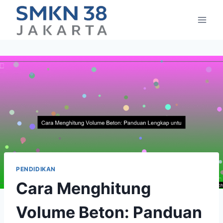
Skip
to
content
PENDIDIKAN
Cara Menghitung
Volume Beton: Panduan