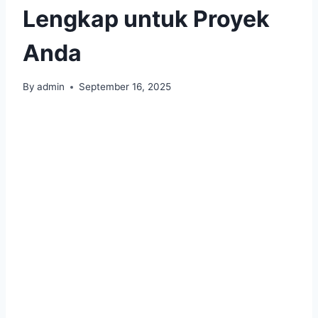
Lengkap untuk Proyek
Anda
By
admin
September 16, 2025