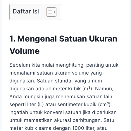
Daftar Isi
1. Mengenal Satuan Ukuran
Volume
Sebelum kita mulai menghitung, penting untuk
memahami satuan ukuran volume yang
digunakan. Satuan standar yang umum
digunakan adalah meter kubik (m³). Namun,
Anda mungkin juga menemukan satuan lain
seperti liter (L) atau sentimeter kubik (cm³).
Ingatlah untuk konversi satuan jika diperlukan
untuk memastikan akurasi perhitungan. Satu
meter kubik sama dengan 1000 liter, atau