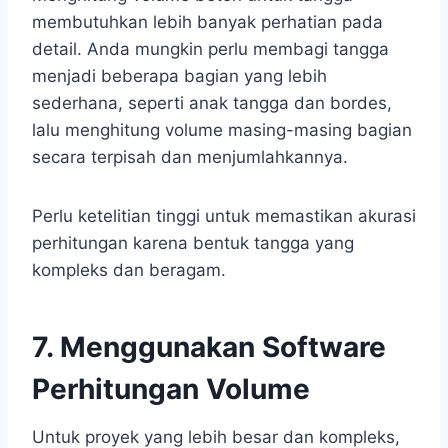
membutuhkan lebih banyak perhatian pada
detail. Anda mungkin perlu membagi tangga
menjadi beberapa bagian yang lebih
sederhana, seperti anak tangga dan bordes,
lalu menghitung volume masing-masing bagian
secara terpisah dan menjumlahkannya.
Perlu ketelitian tinggi untuk memastikan akurasi
perhitungan karena bentuk tangga yang
kompleks dan beragam.
7. Menggunakan Software
Perhitungan Volume
Untuk proyek yang lebih besar dan kompleks,