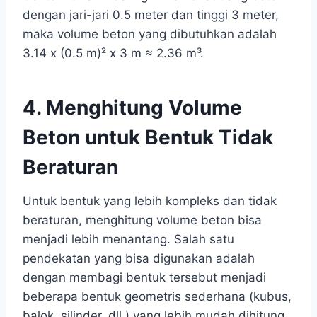
dengan jari-jari 0.5 meter dan tinggi 3 meter,
maka volume beton yang dibutuhkan adalah
3.14 x (0.5 m)² x 3 m ≈ 2.36 m³.
4. Menghitung Volume
Beton untuk Bentuk Tidak
Beraturan
Untuk bentuk yang lebih kompleks dan tidak
beraturan, menghitung volume beton bisa
menjadi lebih menantang. Salah satu
pendekatan yang bisa digunakan adalah
dengan membagi bentuk tersebut menjadi
beberapa bentuk geometris sederhana (kubus,
balok, silinder, dll.) yang lebih mudah dihitung