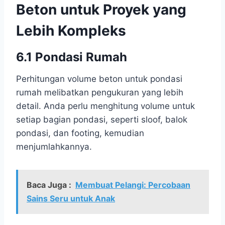
Beton untuk Proyek yang
Lebih Kompleks
6.1 Pondasi Rumah
Perhitungan volume beton untuk pondasi
rumah melibatkan pengukuran yang lebih
detail. Anda perlu menghitung volume untuk
setiap bagian pondasi, seperti sloof, balok
pondasi, dan footing, kemudian
menjumlahkannya.
Baca Juga :
Membuat Pelangi: Percobaan
Sains Seru untuk Anak