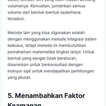
volumenya. Kemudian, jumlahkan semua
volume dari bentuk-bentuk sederhana
tersebut.
Metode lain yang bisa digunakan adalah
dengan menggunakan metode integrasi dalam
kalkulus, tetapi metode ini membutuhkan
pemahaman matematika tingkat lanjut. Untuk
bentuk yang sangat tidak beraturan,
disarankan untuk berkonsultasi dengan
insinyur sipil untuk mendapatkan perhitungan
yang akurat.
5. Menambahkan Faktor
Keamanan