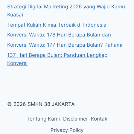
Strategi Digital Marketing 2026 yang Wajib Kamu
Kuasai
Tempat Kuliah Kimia Terbaik di Indonesia
Konversi Waktu: 178 Hari Berapa Bulan dan
Konversi Waktu: 177 Hari Berapa Bulan? Pahami
137 Hari Berapa Bulan: Panduan Lengkap
Konversi
© 2026 SMKN 38 JAKARTA
Tentang Kami
Disclaimer
Kontak
Privacy Policy