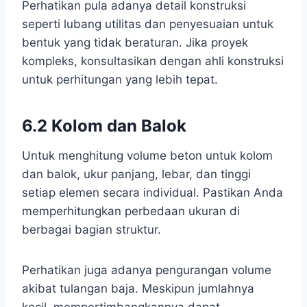
Perhatikan pula adanya detail konstruksi
seperti lubang utilitas dan penyesuaian untuk
bentuk yang tidak beraturan. Jika proyek
kompleks, konsultasikan dengan ahli konstruksi
untuk perhitungan yang lebih tepat.
6.2 Kolom dan Balok
Untuk menghitung volume beton untuk kolom
dan balok, ukur panjang, lebar, dan tinggi
setiap elemen secara individual. Pastikan Anda
memperhitungkan perbedaan ukuran di
berbagai bagian struktur.
Perhatikan juga adanya pengurangan volume
akibat tulangan baja. Meskipun jumlahnya