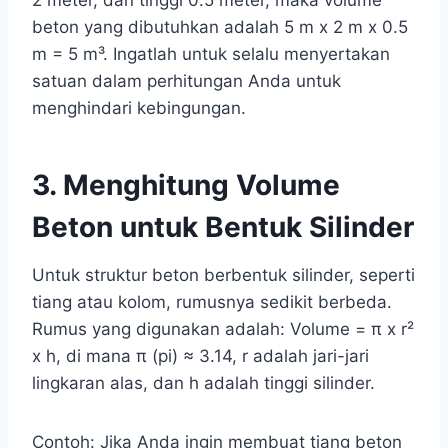
2 meter, dan tinggi 0.5 meter, maka volume
beton yang dibutuhkan adalah 5 m x 2 m x 0.5
m = 5 m³. Ingatlah untuk selalu menyertakan
satuan dalam perhitungan Anda untuk
menghindari kebingungan.
3. Menghitung Volume
Beton untuk Bentuk Silinder
Untuk struktur beton berbentuk silinder, seperti
tiang atau kolom, rumusnya sedikit berbeda.
Rumus yang digunakan adalah: Volume = π x r²
x h, di mana π (pi) ≈ 3.14, r adalah jari-jari
lingkaran alas, dan h adalah tinggi silinder.
Contoh: Jika Anda ingin membuat tiang beton