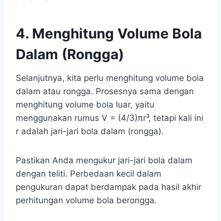
4. Menghitung Volume Bola
Dalam (Rongga)
Selanjutnya, kita perlu menghitung volume bola
dalam atau rongga. Prosesnya sama dengan
menghitung volume bola luar, yaitu
menggunakan rumus V = (4/3)πr³, tetapi kali ini
r adalah jari-jari bola dalam (rongga).
Pastikan Anda mengukur jari-jari bola dalam
dengan teliti. Perbedaan kecil dalam
pengukuran dapat berdampak pada hasil akhir
perhitungan volume bola berongga.