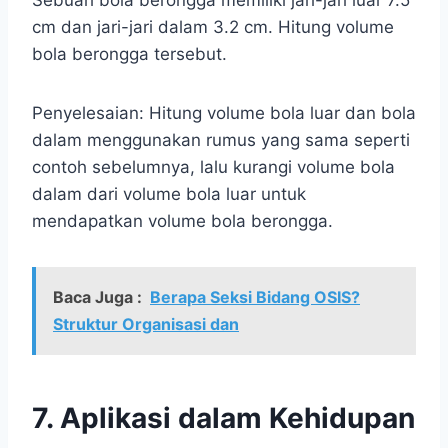
Sebuah bola berongga memiliki jari-jari luar 7.5
cm dan jari-jari dalam 3.2 cm. Hitung volume
bola berongga tersebut.
Penyelesaian: Hitung volume bola luar dan bola
dalam menggunakan rumus yang sama seperti
contoh sebelumnya, lalu kurangi volume bola
dalam dari volume bola luar untuk
mendapatkan volume bola berongga.
Baca Juga :
Berapa Seksi Bidang OSIS?
Struktur Organisasi dan
7. Aplikasi dalam Kehidupan