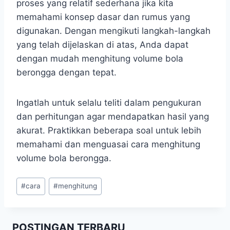
proses yang relatif sederhana jika kita
memahami konsep dasar dan rumus yang
digunakan. Dengan mengikuti langkah-langkah
yang telah dijelaskan di atas, Anda dapat
dengan mudah menghitung volume bola
berongga dengan tepat.
Ingatlah untuk selalu teliti dalam pengukuran
dan perhitungan agar mendapatkan hasil yang
akurat. Praktikkan beberapa soal untuk lebih
memahami dan menguasai cara menghitung
volume bola berongga.
Post
#
cara
#
menghitung
Tags:
POSTINGAN TERBARU