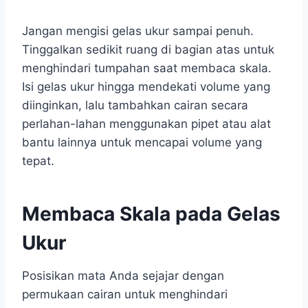
Jangan mengisi gelas ukur sampai penuh.
Tinggalkan sedikit ruang di bagian atas untuk
menghindari tumpahan saat membaca skala.
Isi gelas ukur hingga mendekati volume yang
diinginkan, lalu tambahkan cairan secara
perlahan-lahan menggunakan pipet atau alat
bantu lainnya untuk mencapai volume yang
tepat.
Membaca Skala pada Gelas
Ukur
Posisikan mata Anda sejajar dengan
permukaan cairan untuk menghindari