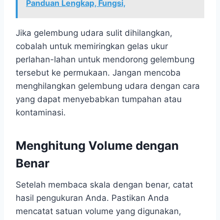
Panduan Lengkap, Fungsi,
Jika gelembung udara sulit dihilangkan,
cobalah untuk memiringkan gelas ukur
perlahan-lahan untuk mendorong gelembung
tersebut ke permukaan. Jangan mencoba
menghilangkan gelembung udara dengan cara
yang dapat menyebabkan tumpahan atau
kontaminasi.
Menghitung Volume dengan
Benar
Setelah membaca skala dengan benar, catat
hasil pengukuran Anda. Pastikan Anda
mencatat satuan volume yang digunakan,