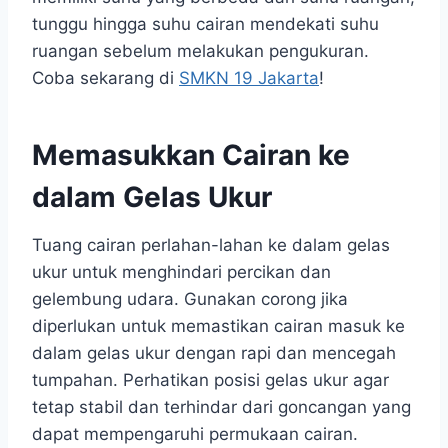
tunggu hingga suhu cairan mendekati suhu
ruangan sebelum melakukan pengukuran.
Coba sekarang di
SMKN 19 Jakarta
!
Memasukkan Cairan ke
dalam Gelas Ukur
Tuang cairan perlahan-lahan ke dalam gelas
ukur untuk menghindari percikan dan
gelembung udara. Gunakan corong jika
diperlukan untuk memastikan cairan masuk ke
dalam gelas ukur dengan rapi dan mencegah
tumpahan. Perhatikan posisi gelas ukur agar
tetap stabil dan terhindar dari goncangan yang
dapat mempengaruhi permukaan cairan.