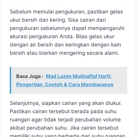
Sebelum memulai pengukuran, pastikan gelas
ukur bersih dan kering. Sisa cairan dari
pengukuran sebelumnya dapat mempengaruhi
akurasi pengukuran Anda. Bilas gelas ukur
dengan air bersih dan keringkan dengan kain
bersih atau biarkan mengering secara alami.
Baca Juga :
Mad Lazim Mukhaffaf Harfi:
Pengertian, Contoh & Cara Membacanya
Selanjutnya, siapkan cairan yang akan diukur.
Pastikan cairan tersebut berada pada suhu
ruangan agar tidak terjadi perubahan volume
akibat perubahan suhu. Jika cairan tersebut
memiliki suhu yang berbeda dari suhu ruangan,