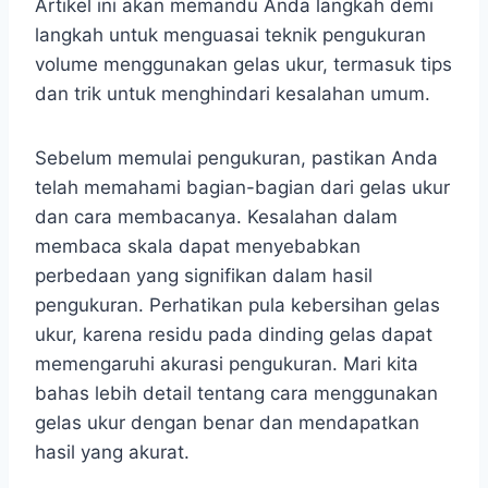
Artikel ini akan memandu Anda langkah demi
langkah untuk menguasai teknik pengukuran
volume menggunakan gelas ukur, termasuk tips
dan trik untuk menghindari kesalahan umum.
Sebelum memulai pengukuran, pastikan Anda
telah memahami bagian-bagian dari gelas ukur
dan cara membacanya. Kesalahan dalam
membaca skala dapat menyebabkan
perbedaan yang signifikan dalam hasil
pengukuran. Perhatikan pula kebersihan gelas
ukur, karena residu pada dinding gelas dapat
memengaruhi akurasi pengukuran. Mari kita
bahas lebih detail tentang cara menggunakan
gelas ukur dengan benar dan mendapatkan
hasil yang akurat.