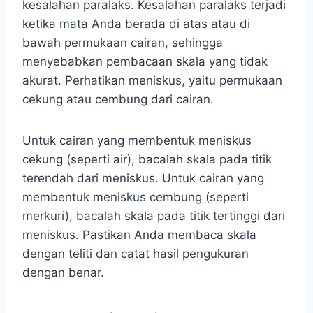
kesalahan paralaks. Kesalahan paralaks terjadi
ketika mata Anda berada di atas atau di
bawah permukaan cairan, sehingga
menyebabkan pembacaan skala yang tidak
akurat. Perhatikan meniskus, yaitu permukaan
cekung atau cembung dari cairan.
Untuk cairan yang membentuk meniskus
cekung (seperti air), bacalah skala pada titik
terendah dari meniskus. Untuk cairan yang
membentuk meniskus cembung (seperti
merkuri), bacalah skala pada titik tertinggi dari
meniskus. Pastikan Anda membaca skala
dengan teliti dan catat hasil pengukuran
dengan benar.