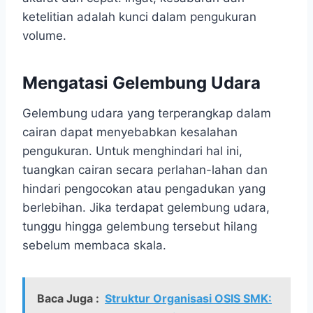
ketelitian adalah kunci dalam pengukuran
volume.
Mengatasi Gelembung Udara
Gelembung udara yang terperangkap dalam
cairan dapat menyebabkan kesalahan
pengukuran. Untuk menghindari hal ini,
tuangkan cairan secara perlahan-lahan dan
hindari pengocokan atau pengadukan yang
berlebihan. Jika terdapat gelembung udara,
tunggu hingga gelembung tersebut hilang
sebelum membaca skala.
Baca Juga :
Struktur Organisasi OSIS SMK: