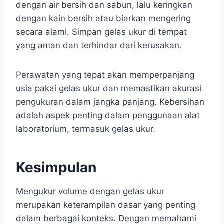
dengan air bersih dan sabun, lalu keringkan
dengan kain bersih atau biarkan mengering
secara alami. Simpan gelas ukur di tempat
yang aman dan terhindar dari kerusakan.
Perawatan yang tepat akan memperpanjang
usia pakai gelas ukur dan memastikan akurasi
pengukuran dalam jangka panjang. Kebersihan
adalah aspek penting dalam penggunaan alat
laboratorium, termasuk gelas ukur.
Kesimpulan
Mengukur volume dengan gelas ukur
merupakan keterampilan dasar yang penting
dalam berbagai konteks. Dengan memahami