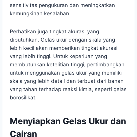
sensitivitas pengukuran dan meningkatkan
kemungkinan kesalahan.
Perhatikan juga tingkat akurasi yang
dibutuhkan. Gelas ukur dengan skala yang
lebih kecil akan memberikan tingkat akurasi
yang lebih tinggi. Untuk keperluan yang
membutuhkan ketelitian tinggi, pertimbangkan
untuk menggunakan gelas ukur yang memiliki
skala yang lebih detail dan terbuat dari bahan
yang tahan terhadap reaksi kimia, seperti gelas
borosilikat.
Menyiapkan Gelas Ukur dan
Cairan