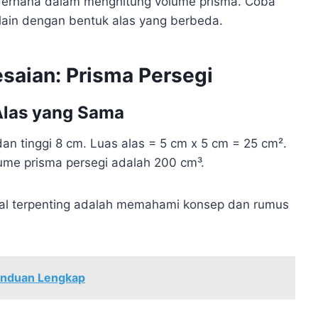
derhana dalam menghitung volume prisma. Coba
 lain dengan bentuk alas yang berbeda.
esaian: Prisma Persegi
 Alas yang Sama
 dan tinggi 8 cm. Luas alas = 5 cm x 5 cm = 25 cm².
ume prisma persegi adalah 200 cm³.
Hal terpenting adalah memahami konsep dan rumus
Panduan Lengkap