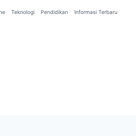
me
Teknologi
Pendidikan
Informasi Terbaru