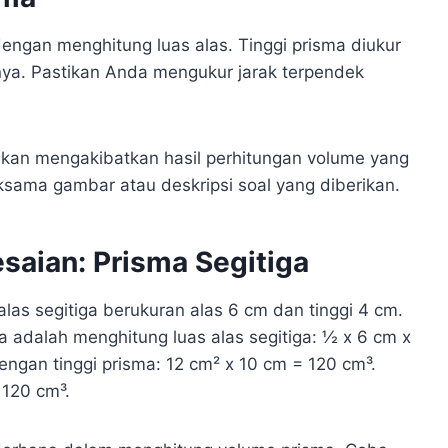
engan menghitung luas alas. Tinggi prisma diukur
innya. Pastikan Anda mengukur jarak terpendek
akan mengakibatkan hasil perhitungan volume yang
eksama gambar atau deskripsi soal yang diberikan.
esaian: Prisma Segitiga
alas segitiga berukuran alas 6 cm dan tinggi 4 cm.
 adalah menghitung luas alas segitiga: ½ x 6 cm x
engan tinggi prisma: 12 cm² x 10 cm = 120 cm³.
 120 cm³.