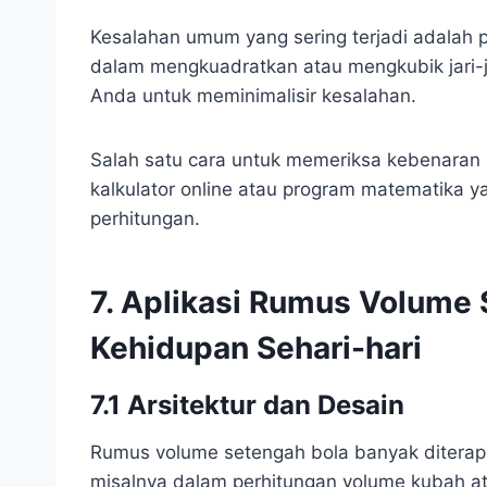
Kesalahan umum yang sering terjadi adalah pe
dalam mengkuadratkan atau mengkubik jari-j
Anda untuk meminimalisir kesalahan.
Salah satu cara untuk memeriksa kebenara
kalkulator online atau program matematika y
perhitungan.
7. Aplikasi Rumus Volume
Kehidupan Sehari-hari
7.1 Arsitektur dan Desain
Rumus volume setengah bola banyak diterap
misalnya dalam perhitungan volume kubah a