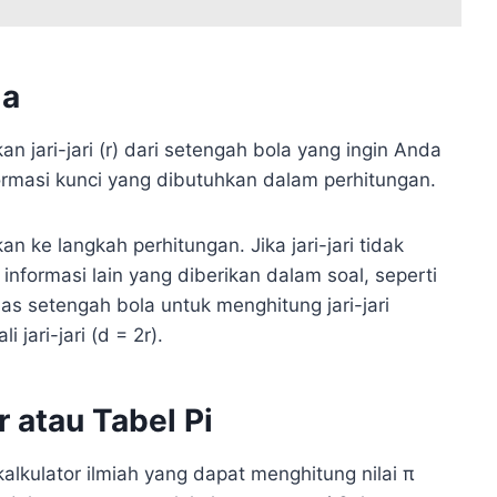
la
n jari-jari (r) dari setengah bola yang ingin Anda
formasi kunci yang dibutuhkan dalam perhitungan.
kan ke langkah perhitungan. Jika jari-jari tidak
nformasi lain yang diberikan dalam soal, seperti
las setengah bola untuk menghitung jari-jari
 jari-jari (d = 2r).
 atau Tabel Pi
kulator ilmiah yang dapat menghitung nilai π