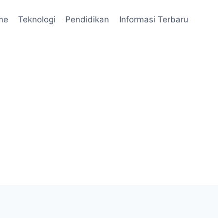
me
Teknologi
Pendidikan
Informasi Terbaru