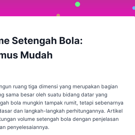
e Setengah Bola:
umus Mudah
ngun ruang tiga dimensi yang merupakan bagian
ng sama besar oleh suatu bidang datar yang
ngah bola mungkin tampak rumit, tetapi sebenarnya
asar dan langkah-langkah perhitungannya. Artikel
itungan volume setengah bola dengan penjelasan
dan penyelesaiannya.