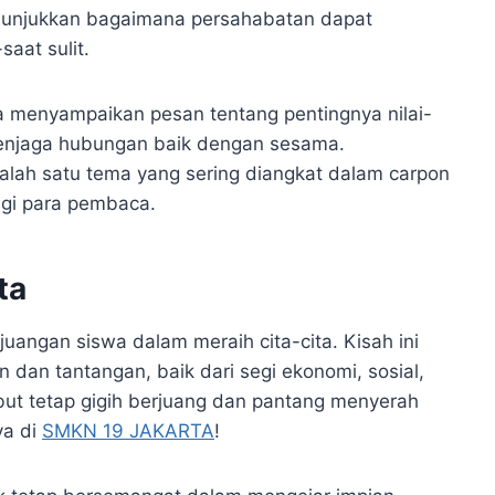
nunjukkan bagaimana persahabatan dapat
aat sulit.
da menyampaikan pesan tentang pentingnya nilai-
menjaga hubungan baik dengan sesama.
alah satu tema yang sering diangkat dalam carpon
agi para pembaca.
ta
angan siswa dalam meraih cita-cita. Kisah ini
n dan tantangan, baik dari segi ekonomi, sosial,
ut tetap gigih berjuang dan pantang menyerah
ya di
SMKN 19 JAKARTA
!