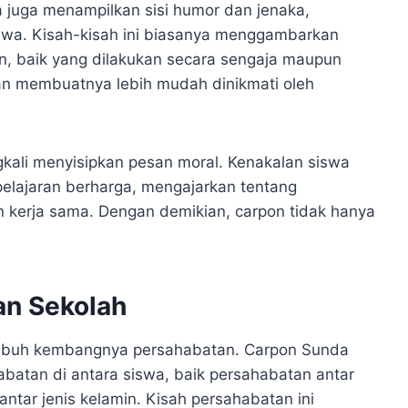
 juga menampilkan sisi humor dan jenaka,
swa. Kisah-kisah ini biasanya menggambarkan
an, baik yang dilakukan secara sengaja maupun
dan membuatnya lebih mudah dinikmati oleh
gkali menyisipkan pesan moral. Kenakalan siswa
pelajaran berharga, mengajarkan tentang
n kerja sama. Dengan demikian, carpon tidak hanya
an Sekolah
umbuh kembangnya persahabatan. Carpon Sunda
batan di antara siswa, baik persahabatan antar
tar jenis kelamin. Kisah persahabatan ini