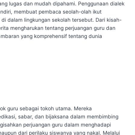
yang lugas dan mudah dipahami. Penggunaan dialek
ndiri, membuat pembaca seolah-olah ikut
i dalam lingkungan sekolah tersebut. Dari kisah-
cerita mengharukan tentang perjuangan guru dan
ambaran yang komprehensif tentang dunia
ok guru sebagai tokoh utama. Mereka
edikasi, sabar, dan bijaksana dalam membimbing
mengisahkan perjuangan guru dalam menghadapi
aupun dari perilaku siswanya yang nakal. Melalui