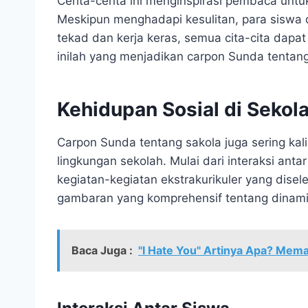
Cerita-cerita ini menginspirasi pembaca unt
Meskipun menghadapi kesulitan, para sisw
tekad dan kerja keras, semua cita-cita dapat 
inilah yang menjadikan carpon Sunda tentan
Kehidupan Sosial di Sekol
Carpon Sunda tentang sakola juga sering kal
lingkungan sekolah. Mulai dari interaksi ant
kegiatan-kegiatan ekstrakurikuler yang disel
gambaran yang komprehensif tentang dinami
Baca Juga :
"I Hate You" Artinya Apa? Mem