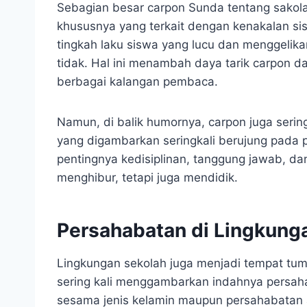
Sebagian besar carpon Sunda tentang sakola
khususnya yang terkait dengan kenakalan si
tingkah laku siswa yang lucu dan menggelik
tidak. Hal ini menambah daya tarik carpon 
berbagai kalangan pembaca.
Namun, di balik humornya, carpon juga serin
yang digambarkan seringkali berujung pada 
pentingnya kedisiplinan, tanggung jawab, da
menghibur, tetapi juga mendidik.
Persahabatan di Lingkung
Lingkungan sekolah juga menjadi tempat t
sering kali menggambarkan indahnya persaha
sesama jenis kelamin maupun persahabatan an