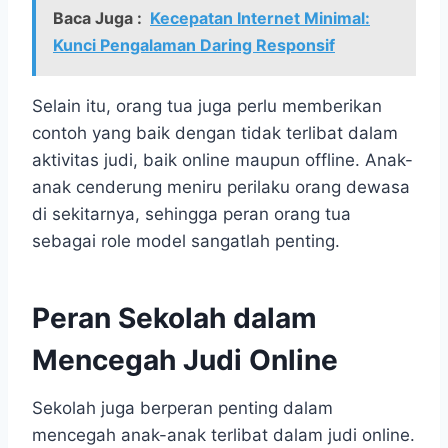
Baca Juga :
Kecepatan Internet Minimal:
Kunci Pengalaman Daring Responsif
Selain itu, orang tua juga perlu memberikan
contoh yang baik dengan tidak terlibat dalam
aktivitas judi, baik online maupun offline. Anak-
anak cenderung meniru perilaku orang dewasa
di sekitarnya, sehingga peran orang tua
sebagai role model sangatlah penting.
Peran Sekolah dalam
Mencegah Judi Online
Sekolah juga berperan penting dalam
mencegah anak-anak terlibat dalam judi online.