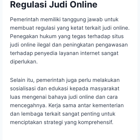
Regulasi Judi Online
Pemerintah memiliki tanggung jawab untuk
membuat regulasi yang ketat terkait judi online.
Penegakan hukum yang tegas terhadap situs
judi online ilegal dan peningkatan pengawasan
terhadap penyedia layanan internet sangat
diperlukan.
Selain itu, pemerintah juga perlu melakukan
sosialisasi dan edukasi kepada masyarakat
luas mengenai bahaya judi online dan cara
mencegahnya. Kerja sama antar kementerian
dan lembaga terkait sangat penting untuk
menciptakan strategi yang komprehensif.