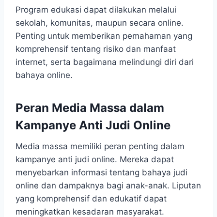
Program edukasi dapat dilakukan melalui
sekolah, komunitas, maupun secara online.
Penting untuk memberikan pemahaman yang
komprehensif tentang risiko dan manfaat
internet, serta bagaimana melindungi diri dari
bahaya online.
Peran Media Massa dalam
Kampanye Anti Judi Online
Media massa memiliki peran penting dalam
kampanye anti judi online. Mereka dapat
menyebarkan informasi tentang bahaya judi
online dan dampaknya bagi anak-anak. Liputan
yang komprehensif dan edukatif dapat
meningkatkan kesadaran masyarakat.