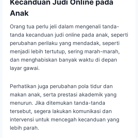
Kecanduan Judi Online pada
Anak
Orang tua perlu jeli dalam mengenali tanda-
tanda kecanduan judi online pada anak, seperti
perubahan perilaku yang mendadak, seperti
menjadi lebih tertutup, sering marah-marah,
dan menghabiskan banyak waktu di depan
layar gawai.
Perhatikan juga perubahan pola tidur dan
makan anak, serta prestasi akademik yang
menurun. Jika ditemukan tanda-tanda
tersebut, segera lakukan komunikasi dan
intervensi untuk mencegah kecanduan yang
lebih parah.