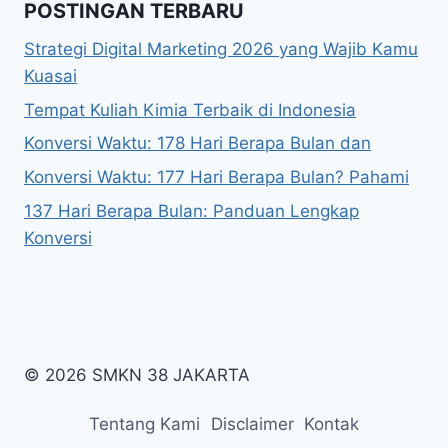
POSTINGAN TERBARU
Strategi Digital Marketing 2026 yang Wajib Kamu
Kuasai
Tempat Kuliah Kimia Terbaik di Indonesia
Konversi Waktu: 178 Hari Berapa Bulan dan
Konversi Waktu: 177 Hari Berapa Bulan? Pahami
137 Hari Berapa Bulan: Panduan Lengkap
Konversi
© 2026 SMKN 38 JAKARTA
Tentang Kami
Disclaimer
Kontak