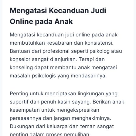
Mengatasi Kecanduan Judi
Online pada Anak
Mengatasi kecanduan judi online pada anak
membutuhkan kesabaran dan konsistensi.
Bantuan dari profesional seperti psikolog atau
konselor sangat dianjurkan. Terapi dan
konseling dapat membantu anak mengatasi
masalah psikologis yang mendasarinya.
Penting untuk menciptakan lingkungan yang
suportif dan penuh kasih sayang. Berikan anak
kesempatan untuk mengekspresikan
perasaannya dan jangan menghakiminya.
Dukungan dari keluarga dan teman sangat
penting dalam proses pemulihan.