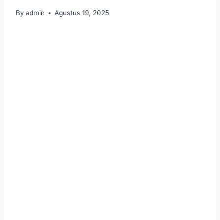
By
admin
Agustus 19, 2025