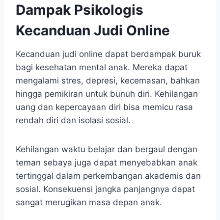
Dampak Psikologis
Kecanduan Judi Online
Kecanduan judi online dapat berdampak buruk
bagi kesehatan mental anak. Mereka dapat
mengalami stres, depresi, kecemasan, bahkan
hingga pemikiran untuk bunuh diri. Kehilangan
uang dan kepercayaan diri bisa memicu rasa
rendah diri dan isolasi sosial.
Kehilangan waktu belajar dan bergaul dengan
teman sebaya juga dapat menyebabkan anak
tertinggal dalam perkembangan akademis dan
sosial. Konsekuensi jangka panjangnya dapat
sangat merugikan masa depan anak.