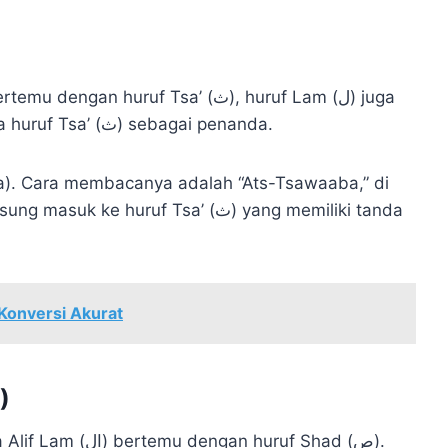
di-idghamkan. Perhatikan tanda tasydid pada huruf Tsa’ (ث) sebagai penanda.
). Cara membacanya adalah “Ats-Tsawaaba,” di
Konversi Akurat
Contoh dengan Huruf Shad (ص)
n huruf Shad (ص).