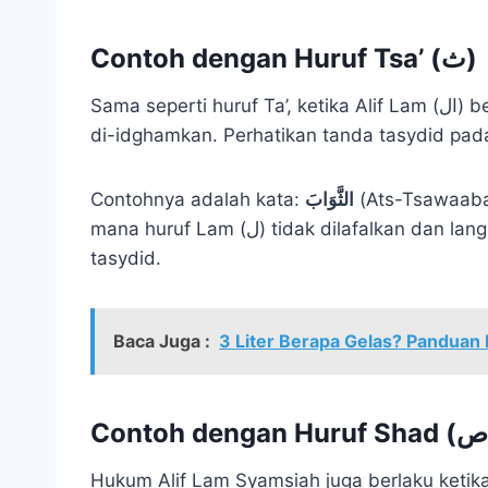
Contoh dengan Huruf Tsa’ (ث)
Sama seperti huruf Ta’, ketika Alif Lam (ال) bertemu dengan huruf Tsa’ (ث), huruf Lam (ل) juga
Contohnya adalah kata:
الثَّوَابَ
(Ats-Tsawaaba
mana huruf Lam (ل) tidak dilafalkan dan langsung masuk ke huruf Tsa’ (ث) yang memiliki tanda
tasydid.
Baca Juga :
3 Liter Berapa Gelas? Panduan 
Hukum Alif Lam Syamsiah juga berlaku ketika Alif Lam (ال) bertemu denga