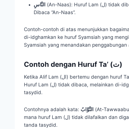
(An-Naas): Huruf Lam (ل) tidak dibaca, melainkan di-idghamkan ke huruf Nun (ن).
النَّاسِ
Dibaca “An-Naas”.
Contoh-contoh di atas menunjukkan bagaimana huruf Lam (ل) dihilang
di-idghamkan ke huruf Syamsiah yang mengiku
Syamsiah yang menandakan penggabungan 
Contoh dengan Huruf Ta’ (ت)
Ketika Alif Lam (ال) bertemu dengan huruf Ta’ (ت), maka akan terjadi hukum Alif Lam Syamsiah.
Huruf Lam (ل) tidak dibaca, melainkan di-idghamkan ke dalam huruf Ta’ (ت) yang berharakat
tasydid.
Contohnya adalah kata:
التَّوَّابُ
(At-Tawwaabu)
mana huruf Lam (ل) tidak dilafalkan dan digabungkan ke dalam huruf Ta’ (ت) yang memiliki
tanda tasydid.