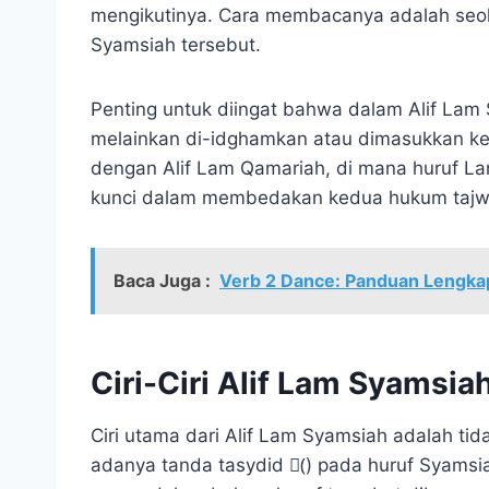
mengikutinya. Cara membacanya adalah seol
Syamsiah tersebut.
Penting untuk diingat bahwa dalam Alif Lam Syamsiah, hur
melainkan di-idghamkan atau dimasukkan ke 
dengan Alif Lam Qamariah, di mana huruf Lam (ل) dibaca jelas (izhar). Perbedaan ini m
kunci dalam membedakan kedua hukum tajwid
Baca Juga :
Verb 2 Dance: Panduan Lengka
Ciri-Ciri Alif Lam Syamsia
Ciri utama dari Alif Lam Syamsiah adalah tidak
adanya tanda tasydid (ّ) pada huruf Syamsia