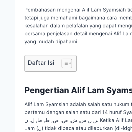
Pembahasan mengenai Alif Lam Syamsiah tid
tetapi juga memahami bagaimana cara membaca
kesalahan dalam pelafalan yang dapat mengu
bersama penjelasan detail mengenai Alif L
yang mudah dipahami.
Daftar Isi
Pengertian Alif Lam Syam
Alif Lam Syamsiah adalah salah satu hukum tajw
bertemu dengan salah satu dari 14 huruf Syamsiah.
ر, ز, س, ش, ص, ض, ط, ظ, ل, ن. Ketika Alif Lam bertemu dengan salah satu huruf ini, maka huruf
Lam (ل) tidak dibaca atau dileburkan (di-idghamkan) ke dalam huruf Syamsiah yang