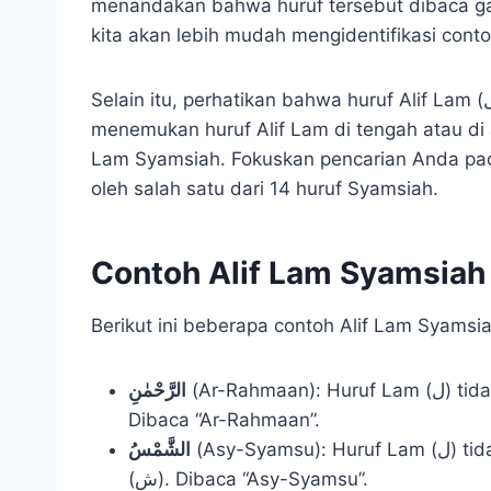
menandakan bahwa huruf tersebut dibaca gan
kita akan lebih mudah mengidentifikasi cont
Selain itu, perhatikan bahwa huruf Alif Lam (ال) selalu berada di awal kata. Jadi, jika Anda
menemukan huruf Alif Lam di tengah atau di a
Lam Syamsiah. Fokuskan pencarian Anda pada
oleh salah satu dari 14 huruf Syamsiah.
Contoh Alif Lam Syamsiah
Berikut ini beberapa contoh Alif Lam Syams
(Ar-Rahmaan): Huruf Lam (ل) tidak dibaca, melainkan di-idghamkan ke huruf Ra’ (ر).
الرَّحْمٰنِ
Dibaca “Ar-Rahmaan”.
(Asy-Syamsu): Huruf Lam (ل) tidak dibaca, melainkan di-idghamkan ke huruf Syin
الشَّمْسُ
(ش). Dibaca “Asy-Syamsu”.