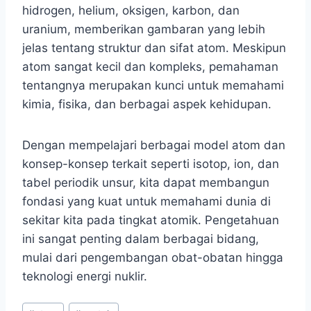
hidrogen, helium, oksigen, karbon, dan
uranium, memberikan gambaran yang lebih
jelas tentang struktur dan sifat atom. Meskipun
atom sangat kecil dan kompleks, pemahaman
tentangnya merupakan kunci untuk memahami
kimia, fisika, dan berbagai aspek kehidupan.
Dengan mempelajari berbagai model atom dan
konsep-konsep terkait seperti isotop, ion, dan
tabel periodik unsur, kita dapat membangun
fondasi yang kuat untuk memahami dunia di
sekitar kita pada tingkat atomik. Pengetahuan
ini sangat penting dalam berbagai bidang,
mulai dari pengembangan obat-obatan hingga
teknologi energi nuklir.
Post