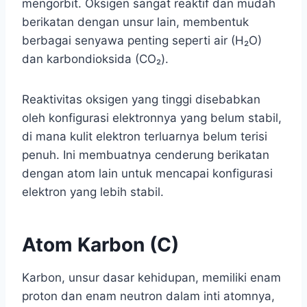
mengorbit. Oksigen sangat reaktif dan mudah
berikatan dengan unsur lain, membentuk
berbagai senyawa penting seperti air (H₂O)
dan karbondioksida (CO₂).
Reaktivitas oksigen yang tinggi disebabkan
oleh konfigurasi elektronnya yang belum stabil,
di mana kulit elektron terluarnya belum terisi
penuh. Ini membuatnya cenderung berikatan
dengan atom lain untuk mencapai konfigurasi
elektron yang lebih stabil.
Atom Karbon (C)
Karbon, unsur dasar kehidupan, memiliki enam
proton dan enam neutron dalam inti atomnya,