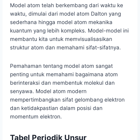
Model atom telah berkembang dari waktu ke
waktu, dimulai dari model atom Dalton yang
sederhana hingga model atom mekanika
kuantum yang lebih kompleks. Model-model ini
membantu kita untuk memvisualisasikan
struktur atom dan memahami sifat-sifatnya.
Pemahaman tentang model atom sangat
penting untuk memahami bagaimana atom
berinteraksi dan membentuk molekul dan
senyawa. Model atom modern
mempertimbangkan sifat gelombang elektron
dan ketidakpastian dalam posisi dan
momentum elektron.
Tabel Periodik Unsur