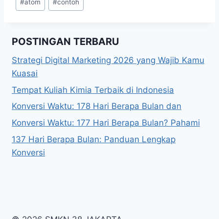
#
atom
#
contoh
Tags:
POSTINGAN TERBARU
Strategi Digital Marketing 2026 yang Wajib Kamu
Kuasai
Tempat Kuliah Kimia Terbaik di Indonesia
Konversi Waktu: 178 Hari Berapa Bulan dan
Konversi Waktu: 177 Hari Berapa Bulan? Pahami
137 Hari Berapa Bulan: Panduan Lengkap
Konversi