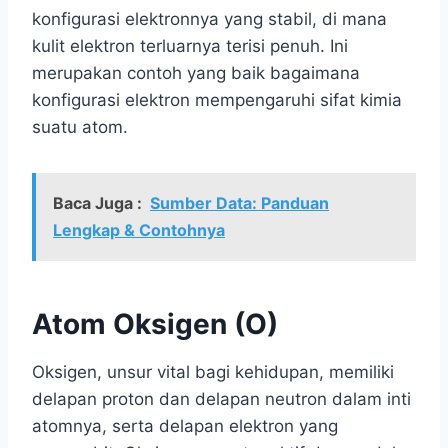
konfigurasi elektronnya yang stabil, di mana
kulit elektron terluarnya terisi penuh. Ini
merupakan contoh yang baik bagaimana
konfigurasi elektron mempengaruhi sifat kimia
suatu atom.
Baca Juga :
Sumber Data: Panduan
Lengkap & Contohnya
Atom Oksigen (O)
Oksigen, unsur vital bagi kehidupan, memiliki
delapan proton dan delapan neutron dalam inti
atomnya, serta delapan elektron yang