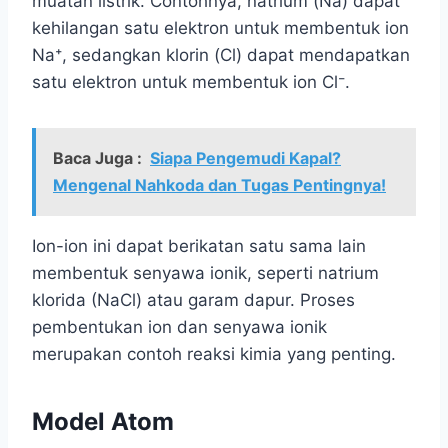
muatan listrik. Contohnya, natrium (Na) dapat
kehilangan satu elektron untuk membentuk ion
Na⁺, sedangkan klorin (Cl) dapat mendapatkan
satu elektron untuk membentuk ion Cl⁻.
Baca Juga :
Siapa Pengemudi Kapal?
Mengenal Nahkoda dan Tugas Pentingnya!
Ion-ion ini dapat berikatan satu sama lain
membentuk senyawa ionik, seperti natrium
klorida (NaCl) atau garam dapur. Proses
pembentukan ion dan senyawa ionik
merupakan contoh reaksi kimia yang penting.
Model Atom