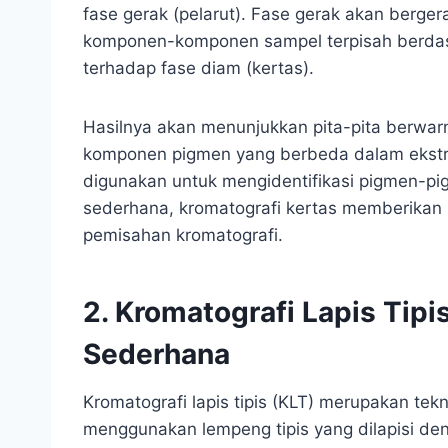
fase gerak (pelarut). Fase gerak akan berger
komponen-komponen sampel terpisah berdasa
terhadap fase diam (kertas).
Hasilnya akan menunjukkan pita-pita berwar
komponen pigmen yang berbeda dalam ekstra
digunakan untuk mengidentifikasi pigmen-pig
sederhana, kromatografi kertas memberikan 
pemisahan kromatografi.
2. Kromatografi Lapis Tipi
Sederhana
Kromatografi lapis tipis (KLT) merupakan tek
menggunakan lempeng tipis yang dilapisi den