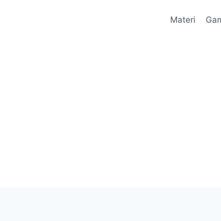
Materi
Ga