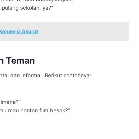
h pulang sekolah, ya?”
Konversi Akurat
an Teman
ai dan informal. Berikut contohnya:
gimana?”
mu mau nonton film besok?”