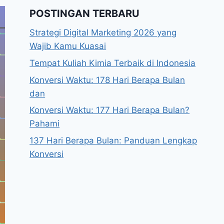
POSTINGAN TERBARU
Strategi Digital Marketing 2026 yang
Wajib Kamu Kuasai
Tempat Kuliah Kimia Terbaik di Indonesia
Konversi Waktu: 178 Hari Berapa Bulan
dan
Konversi Waktu: 177 Hari Berapa Bulan?
Pahami
137 Hari Berapa Bulan: Panduan Lengkap
Konversi