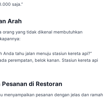
0.000 saja.”
an Arah
 orang yang tidak dikenal membutuhkan
akapannya:
 Anda tahu jalan menuju stasiun kereta api?”
ti ada perempatan, belok kanan. Stasiun kereta api
 Pesanan di Restoran
rlu menyampaikan pesanan dengan jelas dan ramah