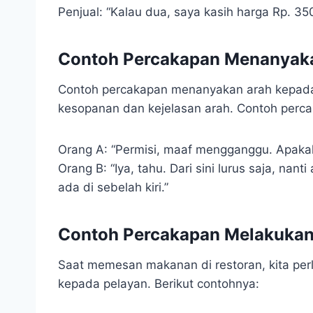
Penjual: “Kalau dua, saya kasih harga Rp. 35
Contoh Percakapan Menanyak
Contoh percakapan menanyakan arah kepada
kesopanan dan kejelasan arah. Contoh perc
Orang A: “Permisi, maaf mengganggu. Apakah
Orang B: “Iya, tahu. Dari sini lurus saja, nan
ada di sebelah kiri.”
Contoh Percakapan Melakukan
Saat memesan makanan di restoran, kita pe
kepada pelayan. Berikut contohnya: