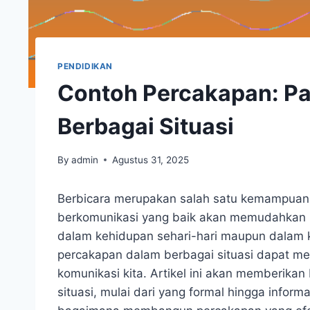
PENDIDIKAN
Contoh Percakapan: P
Berbagai Situasi
By
admin
Agustus 31, 2025
Berbicara merupakan salah satu kemampuan
berkomunikasi yang baik akan memudahkan ki
dalam kehidupan sehari-hari maupun dalam k
percakapan dalam berbagai situasi dapat me
komunikasi kita. Artikel ini akan memberik
situasi, mulai dari yang formal hingga info