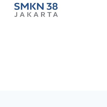
Skip
to
content