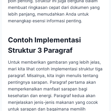
poin penting. Struktur ini juga berguna dalam
membuat ringkasan cepat dari dokumen yang
lebih panjang, memudahkan Anda untuk
menangkap esensi informasi penting.
Contoh Implementasi
Struktur 3 Paragraf
Untuk memberikan gambaran yang lebih jelas,
mari kita lihat contoh implementasi struktur tiga
paragraf. Misalnya, kita ingin menulis tentang
pentingnya sarapan. Paragraf pertama akan
memperkenalkan manfaat sarapan bagi
kesehatan dan energi. Paragraf kedua akan
menjelaskan jenis-jenis makanan yang cocok
untuk sarapan dan bagaimana memilih