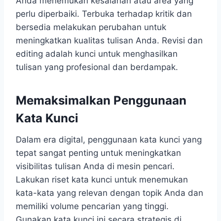
Anda menemukan kesalahan atau area yang
perlu diperbaiki. Terbuka terhadap kritik dan
bersedia melakukan perubahan untuk
meningkatkan kualitas tulisan Anda. Revisi dan
editing adalah kunci untuk menghasilkan
tulisan yang profesional dan berdampak.
Memaksimalkan Penggunaan
Kata Kunci
Dalam era digital, penggunaan kata kunci yang
tepat sangat penting untuk meningkatkan
visibilitas tulisan Anda di mesin pencari.
Lakukan riset kata kunci untuk menemukan
kata-kata yang relevan dengan topik Anda dan
memiliki volume pencarian yang tinggi.
Gunakan kata kunci ini secara strategis di