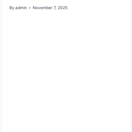
By
admin
November 7, 2025