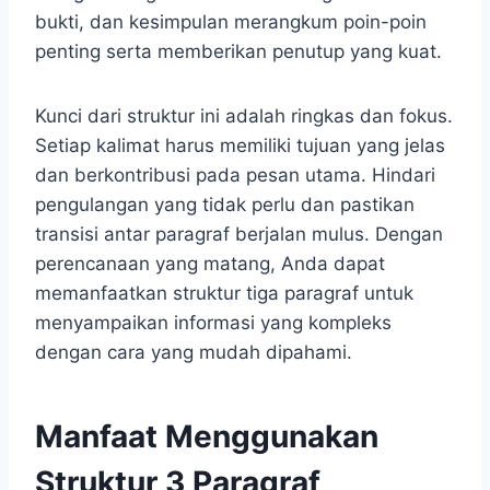
bukti, dan kesimpulan merangkum poin-poin
penting serta memberikan penutup yang kuat.
Kunci dari struktur ini adalah ringkas dan fokus.
Setiap kalimat harus memiliki tujuan yang jelas
dan berkontribusi pada pesan utama. Hindari
pengulangan yang tidak perlu dan pastikan
transisi antar paragraf berjalan mulus. Dengan
perencanaan yang matang, Anda dapat
memanfaatkan struktur tiga paragraf untuk
menyampaikan informasi yang kompleks
dengan cara yang mudah dipahami.
Manfaat Menggunakan
Struktur 3 Paragraf