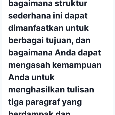
bagaimana struktur
sederhana ini dapat
dimanfaatkan untuk
berbagai tujuan, dan
bagaimana Anda dapat
mengasah kemampuan
Anda untuk
menghasilkan tulisan
tiga paragraf yang
berdampak dan