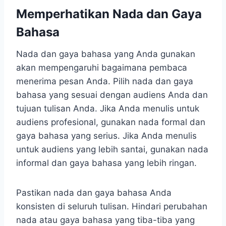
Memperhatikan Nada dan Gaya
Bahasa
Nada dan gaya bahasa yang Anda gunakan
akan mempengaruhi bagaimana pembaca
menerima pesan Anda. Pilih nada dan gaya
bahasa yang sesuai dengan audiens Anda dan
tujuan tulisan Anda. Jika Anda menulis untuk
audiens profesional, gunakan nada formal dan
gaya bahasa yang serius. Jika Anda menulis
untuk audiens yang lebih santai, gunakan nada
informal dan gaya bahasa yang lebih ringan.
Pastikan nada dan gaya bahasa Anda
konsisten di seluruh tulisan. Hindari perubahan
nada atau gaya bahasa yang tiba-tiba yang