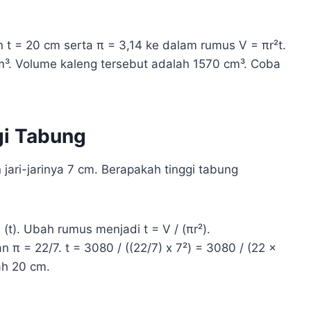
n t = 20 cm serta π = 3,14 ke dalam rumus V = πr²t.
cm³. Volume kaleng tersebut adalah 1570 cm³. Coba
gi Tabung
ari-jarinya 7 cm. Berapakah tinggi tabung
i (t). Ubah rumus menjadi t = V / (πr²).
n π = 22/7. t = 3080 / ((22/7) x 7²) = 3080 / (22 x
ah 20 cm.