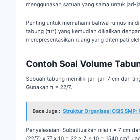
menggunakan satuan yang sama untuk jari-jari
Penting untuk memahami bahwa rumus ini did
tabung (πr²) yang kemudian dikalikan dengan
merepresentasikan ruang yang ditempati oleh
Contoh Soal Volume Tabu
Sebuah tabung memiliki jari-jari 7 cm dan t
Gunakan π = 22/7.
Baca Juga :
Struktur Organisasi OSIS SMP:
Penyelesaian: Substitusikan nilai r = 7 cm d
(22/7) x 7² x 10 = 22 x 7 x 10 = 1540 cm³. J