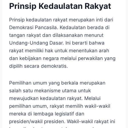
Prinsip Kedaulatan Rakyat
Prinsip kedaulatan rakyat merupakan inti dari
Demokrasi Pancasila. Kedaulatan berada di
tangan rakyat dan dilaksanakan menurut
Undang-Undang Dasar. Ini berarti bahwa
rakyat memiliki hak untuk menentukan arah
dan kebijakan negara melalui perwakilan yang
dipilih secara demokratis.
Pemilihan umum yang berkala merupakan
salah satu mekanisme utama untuk
mewujudkan kedaulatan rakyat. Melalui
pemilihan umum, rakyat memilih wakil-wakil
mereka di lembaga legislatif dan
presiden/wakil presiden. Wakil-wakil rakyat ini