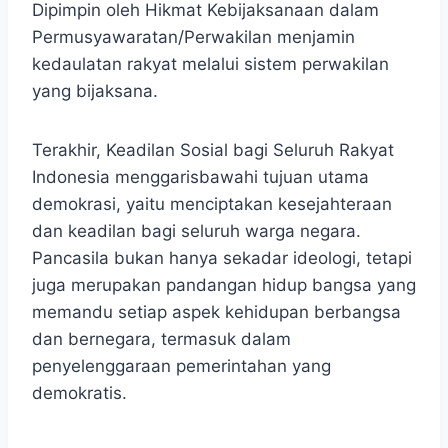
Dipimpin oleh Hikmat Kebijaksanaan dalam
Permusyawaratan/Perwakilan menjamin
kedaulatan rakyat melalui sistem perwakilan
yang bijaksana.
Terakhir, Keadilan Sosial bagi Seluruh Rakyat
Indonesia menggarisbawahi tujuan utama
demokrasi, yaitu menciptakan kesejahteraan
dan keadilan bagi seluruh warga negara.
Pancasila bukan hanya sekadar ideologi, tetapi
juga merupakan pandangan hidup bangsa yang
memandu setiap aspek kehidupan berbangsa
dan bernegara, termasuk dalam
penyelenggaraan pemerintahan yang
demokratis.