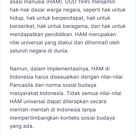
asasi manusia (HAM). UUD 1945 menjamin
hak-hak dasar warga negara, seperti hak untuk
hidup, hak untuk berpendapat, hak untuk
berserikat, hak untuk beragama, dan hak untuk
mendapatkan pendidikan. HAM merupakan
nilai universal yang diakui dan dihormati oleh
seluruh negara di dunia.
Namun, dalam implementasinya, HAM di
Indonesia harus disesuaikan dengan nilai-nilai
Pancasila dan norma sosial budaya
masyarakat Indonesia. Tidak semua nilai-nilai
HAM universal dapat diterapkan secara
mentah-mentah di Indonesia tanpa
mempertimbangkan konteks sosial budaya
yang ada.