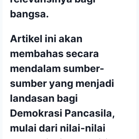
bangsa.
Artikel ini akan
membahas secara
mendalam sumber-
sumber yang menjadi
landasan bagi
Demokrasi Pancasila,
mulai dari nilai-nilai