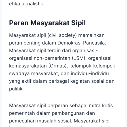
etika jurnalistik.
Peran Masyarakat Sipil
Masyarakat sipil (civil society) memainkan
peran penting dalam Demokrasi Pancasila.
Masyarakat sipil terdiri dari organisasi-
organisasi non-pemerintah (LSM), organisasi
kemasyarakatan (Ormas), kelompok-kelompok
swadaya masyarakat, dan individu-individu
yang aktif dalam berbagai kegiatan sosial dan
politik.
Masyarakat sipil berperan sebagai mitra kritis
pemerintah dalam pembangunan dan
pemecahan masalah sosial. Masyarakat sipil