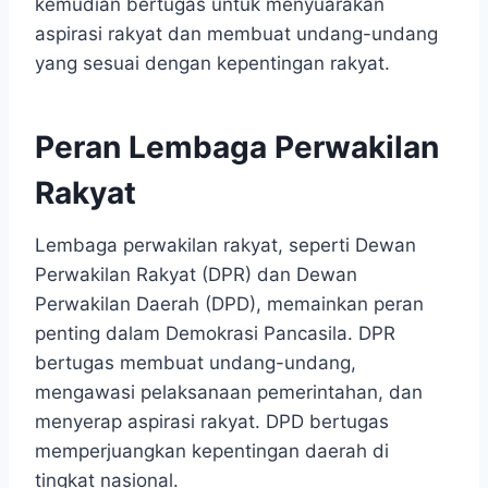
kemudian bertugas untuk menyuarakan
aspirasi rakyat dan membuat undang-undang
yang sesuai dengan kepentingan rakyat.
Peran Lembaga Perwakilan
Rakyat
Lembaga perwakilan rakyat, seperti Dewan
Perwakilan Rakyat (DPR) dan Dewan
Perwakilan Daerah (DPD), memainkan peran
penting dalam Demokrasi Pancasila. DPR
bertugas membuat undang-undang,
mengawasi pelaksanaan pemerintahan, dan
menyerap aspirasi rakyat. DPD bertugas
memperjuangkan kepentingan daerah di
tingkat nasional.