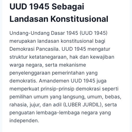
UUD 1945 Sebagai
Landasan Konstitusional
Undang-Undang Dasar 1945 (UUD 1945)
merupakan landasan konstitusional bagi
Demokrasi Pancasila. UUD 1945 mengatur
struktur ketatanegaraan, hak dan kewajiban
warga negara, serta mekanisme
penyelenggaraan pemerintahan yang
demokratis. Amandemen UUD 1945 juga
memperkuat prinsip-prinsip demokrasi seperti
pemilihan umum yang langsung, umum, bebas,
rahasia, jujur, dan adil (LUBER JURDIL), serta
penguatan lembaga-lembaga negara yang
independen.