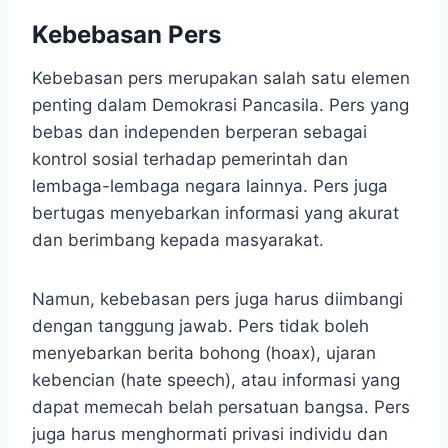
Kebebasan Pers
Kebebasan pers merupakan salah satu elemen
penting dalam Demokrasi Pancasila. Pers yang
bebas dan independen berperan sebagai
kontrol sosial terhadap pemerintah dan
lembaga-lembaga negara lainnya. Pers juga
bertugas menyebarkan informasi yang akurat
dan berimbang kepada masyarakat.
Namun, kebebasan pers juga harus diimbangi
dengan tanggung jawab. Pers tidak boleh
menyebarkan berita bohong (hoax), ujaran
kebencian (hate speech), atau informasi yang
dapat memecah belah persatuan bangsa. Pers
juga harus menghormati privasi individu dan