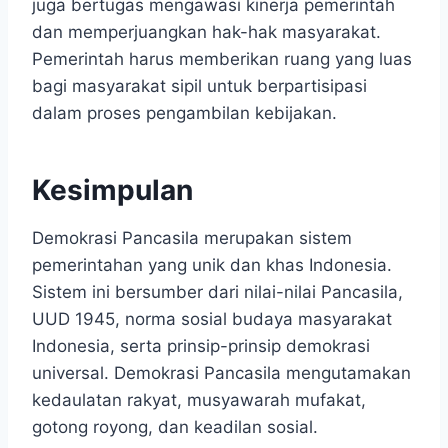
juga bertugas mengawasi kinerja pemerintah
dan memperjuangkan hak-hak masyarakat.
Pemerintah harus memberikan ruang yang luas
bagi masyarakat sipil untuk berpartisipasi
dalam proses pengambilan kebijakan.
Kesimpulan
Demokrasi Pancasila merupakan sistem
pemerintahan yang unik dan khas Indonesia.
Sistem ini bersumber dari nilai-nilai Pancasila,
UUD 1945, norma sosial budaya masyarakat
Indonesia, serta prinsip-prinsip demokrasi
universal. Demokrasi Pancasila mengutamakan
kedaulatan rakyat, musyawarah mufakat,
gotong royong, dan keadilan sosial.