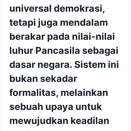
universal demokrasi,
tetapi juga mendalam
berakar pada nilai-nilai
luhur Pancasila sebagai
dasar negara. Sistem ini
bukan sekadar
formalitas, melainkan
sebuah upaya untuk
mewujudkan keadilan