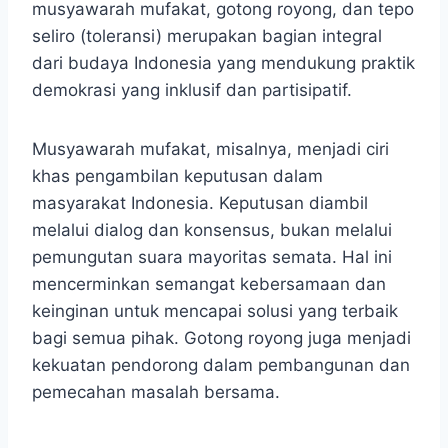
musyawarah mufakat, gotong royong, dan tepo
seliro (toleransi) merupakan bagian integral
dari budaya Indonesia yang mendukung praktik
demokrasi yang inklusif dan partisipatif.
Musyawarah mufakat, misalnya, menjadi ciri
khas pengambilan keputusan dalam
masyarakat Indonesia. Keputusan diambil
melalui dialog dan konsensus, bukan melalui
pemungutan suara mayoritas semata. Hal ini
mencerminkan semangat kebersamaan dan
keinginan untuk mencapai solusi yang terbaik
bagi semua pihak. Gotong royong juga menjadi
kekuatan pendorong dalam pembangunan dan
pemecahan masalah bersama.