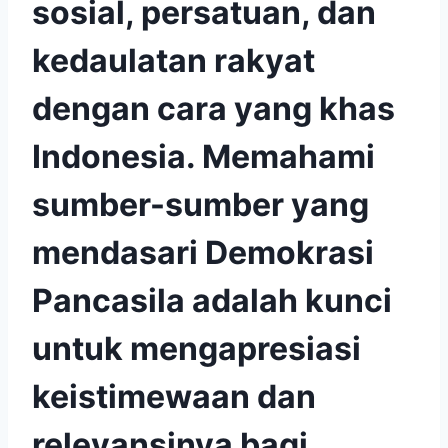
sosial, persatuan, dan
kedaulatan rakyat
dengan cara yang khas
Indonesia. Memahami
sumber-sumber yang
mendasari Demokrasi
Pancasila adalah kunci
untuk mengapresiasi
keistimewaan dan
relevansinya bagi