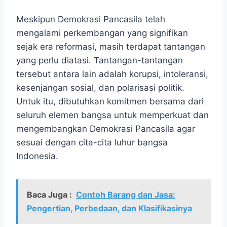
Meskipun Demokrasi Pancasila telah
mengalami perkembangan yang signifikan
sejak era reformasi, masih terdapat tantangan
yang perlu diatasi. Tantangan-tantangan
tersebut antara lain adalah korupsi, intoleransi,
kesenjangan sosial, dan polarisasi politik.
Untuk itu, dibutuhkan komitmen bersama dari
seluruh elemen bangsa untuk memperkuat dan
mengembangkan Demokrasi Pancasila agar
sesuai dengan cita-cita luhur bangsa
Indonesia.
Baca Juga :
Contoh Barang dan Jasa:
Pengertian, Perbedaan, dan Klasifikasinya