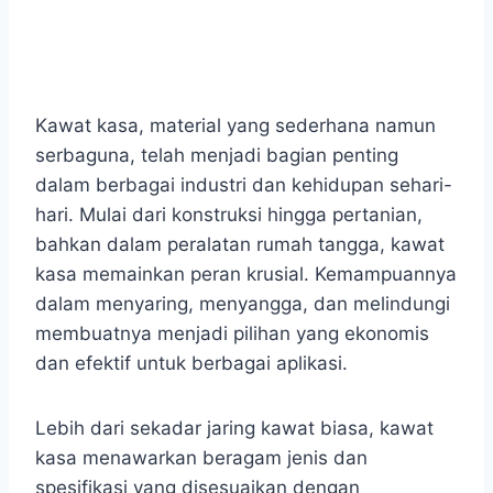
Kawat kasa, material yang sederhana namun
serbaguna, telah menjadi bagian penting
dalam berbagai industri dan kehidupan sehari-
hari. Mulai dari konstruksi hingga pertanian,
bahkan dalam peralatan rumah tangga, kawat
kasa memainkan peran krusial. Kemampuannya
dalam menyaring, menyangga, dan melindungi
membuatnya menjadi pilihan yang ekonomis
dan efektif untuk berbagai aplikasi.
Lebih dari sekadar jaring kawat biasa, kawat
kasa menawarkan beragam jenis dan
spesifikasi yang disesuaikan dengan