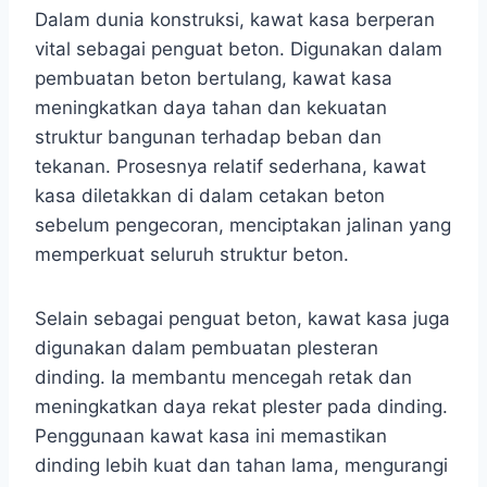
Dalam dunia konstruksi, kawat kasa berperan
vital sebagai penguat beton. Digunakan dalam
pembuatan beton bertulang, kawat kasa
meningkatkan daya tahan dan kekuatan
struktur bangunan terhadap beban dan
tekanan. Prosesnya relatif sederhana, kawat
kasa diletakkan di dalam cetakan beton
sebelum pengecoran, menciptakan jalinan yang
memperkuat seluruh struktur beton.
Selain sebagai penguat beton, kawat kasa juga
digunakan dalam pembuatan plesteran
dinding. Ia membantu mencegah retak dan
meningkatkan daya rekat plester pada dinding.
Penggunaan kawat kasa ini memastikan
dinding lebih kuat dan tahan lama, mengurangi