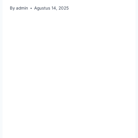
By
admin
Agustus 14, 2025