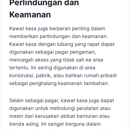
Perlindungan dan
Keamanan
Kawat kasa juga berperan penting dalam
memberikan perlindungan dan keamanan.
Kawat kasa dengan lubang yang rapat dapat
digunakan sebagai pagar pengaman,
mencegah akses yang tidak sah ke area
tertentu. Ini sering digunakan di area
konstruksi, pabrik, atau bahkan rumah pribadi
sebagai penghalang keamanan tambahan.
Selain sebagai pagar, kawat kasa juga dapat
digunakan untuk melindungi peralatan atau
mesin dari kerusakan akibat benturan atau
benda asing. Ini sangat berguna dalam