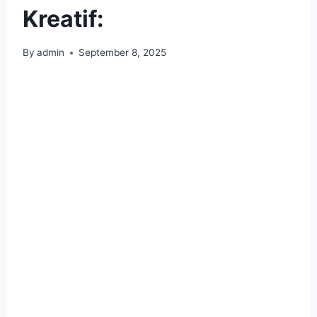
Kreatif:
By
admin
September 8, 2025