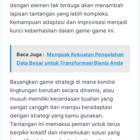
dengan elemen tak terduga akan menambah
lapisan tantangan yang lebih kompleks.
Kemampuan adaptasi dan improvisasi menjadi
kunci keberhasilan dalam game-game ini.
Baca Juga :
Menguak Kekuatan Pengolahan
Data Besar untuk Transformasi Bisnis Anda
Bayangkan game strategi di mana kondisi
lingkungan berubah secara dinamis, atau
musuh memiliki kecerdasan buatan yang
sangat canggih dan mampu beradaptasi
dengan strategi yang kamu gunakan.
Tantangan ini memaksa pemain untuk terus
berpikir kreatif dan menemukan solusi yang