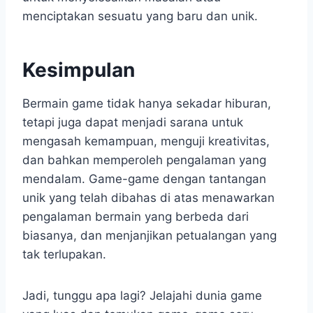
menciptakan sesuatu yang baru dan unik.
Kesimpulan
Bermain game tidak hanya sekadar hiburan,
tetapi juga dapat menjadi sarana untuk
mengasah kemampuan, menguji kreativitas,
dan bahkan memperoleh pengalaman yang
mendalam. Game-game dengan tantangan
unik yang telah dibahas di atas menawarkan
pengalaman bermain yang berbeda dari
biasanya, dan menjanjikan petualangan yang
tak terlupakan.
Jadi, tunggu apa lagi? Jelajahi dunia game