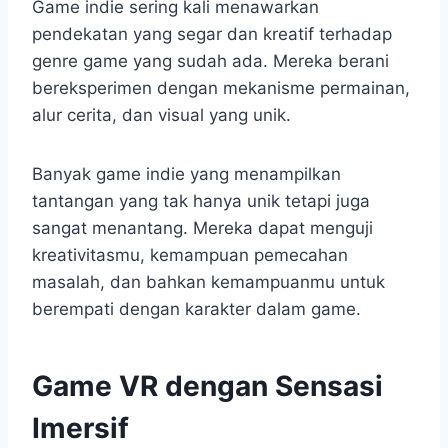
Game indie sering kali menawarkan
pendekatan yang segar dan kreatif terhadap
genre game yang sudah ada. Mereka berani
bereksperimen dengan mekanisme permainan,
alur cerita, dan visual yang unik.
Banyak game indie yang menampilkan
tantangan yang tak hanya unik tetapi juga
sangat menantang. Mereka dapat menguji
kreativitasmu, kemampuan pemecahan
masalah, dan bahkan kemampuanmu untuk
berempati dengan karakter dalam game.
Game VR dengan Sensasi
Imersif