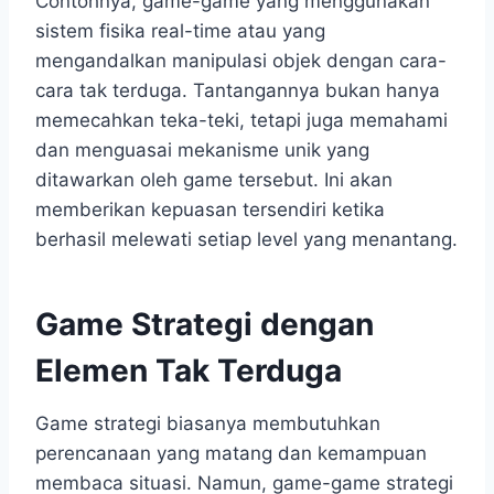
Contohnya, game-game yang menggunakan
sistem fisika real-time atau yang
mengandalkan manipulasi objek dengan cara-
cara tak terduga. Tantangannya bukan hanya
memecahkan teka-teki, tetapi juga memahami
dan menguasai mekanisme unik yang
ditawarkan oleh game tersebut. Ini akan
memberikan kepuasan tersendiri ketika
berhasil melewati setiap level yang menantang.
Game Strategi dengan
Elemen Tak Terduga
Game strategi biasanya membutuhkan
perencanaan yang matang dan kemampuan
membaca situasi. Namun, game-game strategi