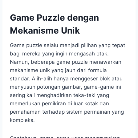
Game Puzzle dengan
Mekanisme Unik
Game puzzle selalu menjadi pilihan yang tepat
bagi mereka yang ingin mengasah otak.
Namun, beberapa game puzzle menawarkan
mekanisme unik yang jauh dari formula
standar. Alih-alih hanya menggeser blok atau
menyusun potongan gambar, game-game ini
sering kali menghadirkan teka-teki yang
memerlukan pemikiran di luar kotak dan
pemahaman terhadap sistem permainan yang
kompleks.