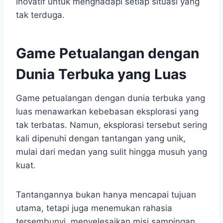
inovatif untuk menghadapi setiap situasi yang
tak terduga.
Game Petualangan dengan
Dunia Terbuka yang Luas
Game petualangan dengan dunia terbuka yang
luas menawarkan kebebasan eksplorasi yang
tak terbatas. Namun, eksplorasi tersebut sering
kali dipenuhi dengan tantangan yang unik,
mulai dari medan yang sulit hingga musuh yang
kuat.
Tantangannya bukan hanya mencapai tujuan
utama, tetapi juga menemukan rahasia
tersembunyi, menyelesaikan misi sampingan,