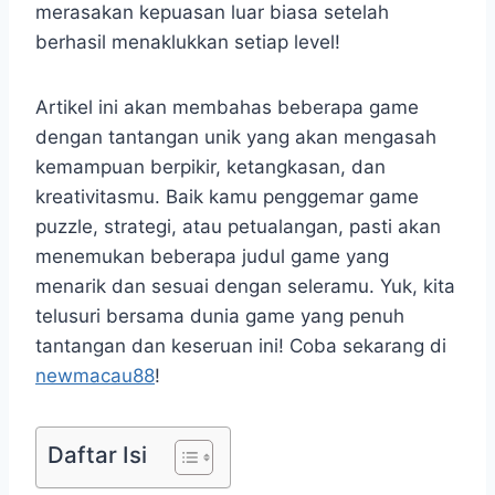
merasakan kepuasan luar biasa setelah
berhasil menaklukkan setiap level!
Artikel ini akan membahas beberapa game
dengan tantangan unik yang akan mengasah
kemampuan berpikir, ketangkasan, dan
kreativitasmu. Baik kamu penggemar game
puzzle, strategi, atau petualangan, pasti akan
menemukan beberapa judul game yang
menarik dan sesuai dengan seleramu. Yuk, kita
telusuri bersama dunia game yang penuh
tantangan dan keseruan ini! Coba sekarang di
newmacau88
!
Daftar Isi