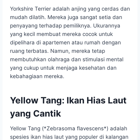
Yorkshire Terrier adalah anjing yang cerdas dan
mudah dilatih. Mereka juga sangat setia dan
penyayang terhadap pemiliknya. Ukurannya
yang kecil membuat mereka cocok untuk
dipelihara di apartemen atau rumah dengan
ruang terbatas. Namun, mereka tetap
membutuhkan olahraga dan stimulasi mental
yang cukup untuk menjaga kesehatan dan
kebahagiaan mereka.
Yellow Tang: Ikan Hias Laut
yang Cantik
Yellow Tang (*Zebrasoma flavescens*) adalah
spesies ikan hias laut yang populer di kalangan