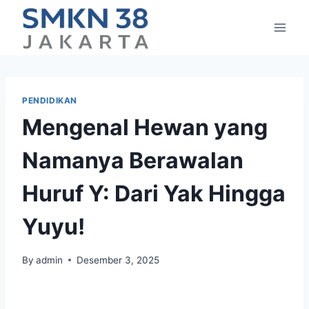
Skip
to
content
PENDIDIKAN
Mengenal Hewan yang
Namanya Berawalan
Huruf Y: Dari Yak Hingga
Yuyu!
By
admin
Desember 3, 2025