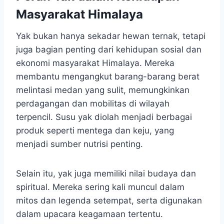
Masyarakat Himalaya
Yak bukan hanya sekadar hewan ternak, tetapi
juga bagian penting dari kehidupan sosial dan
ekonomi masyarakat Himalaya. Mereka
membantu mengangkut barang-barang berat
melintasi medan yang sulit, memungkinkan
perdagangan dan mobilitas di wilayah
terpencil. Susu yak diolah menjadi berbagai
produk seperti mentega dan keju, yang
menjadi sumber nutrisi penting.
Selain itu, yak juga memiliki nilai budaya dan
spiritual. Mereka sering kali muncul dalam
mitos dan legenda setempat, serta digunakan
dalam upacara keagamaan tertentu.