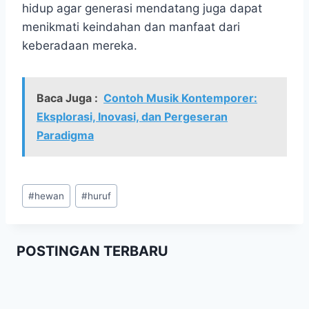
hidup agar generasi mendatang juga dapat
menikmati keindahan dan manfaat dari
keberadaan mereka.
Baca Juga :
Contoh Musik Kontemporer:
Eksplorasi, Inovasi, dan Pergeseran
Paradigma
Post
#
hewan
#
huruf
Tags:
POSTINGAN TERBARU
Strategi Digital Marketing 2026 yang Wajib Kamu
Kuasai