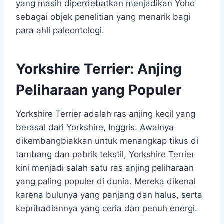
yang masih diperdebatkan menjadikan Yoho
sebagai objek penelitian yang menarik bagi
para ahli paleontologi.
Yorkshire Terrier: Anjing
Peliharaan yang Populer
Yorkshire Terrier adalah ras anjing kecil yang
berasal dari Yorkshire, Inggris. Awalnya
dikembangbiakkan untuk menangkap tikus di
tambang dan pabrik tekstil, Yorkshire Terrier
kini menjadi salah satu ras anjing peliharaan
yang paling populer di dunia. Mereka dikenal
karena bulunya yang panjang dan halus, serta
kepribadiannya yang ceria dan penuh energi.