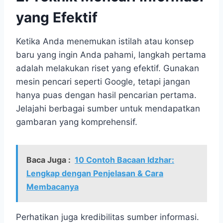
yang Efektif
Ketika Anda menemukan istilah atau konsep
baru yang ingin Anda pahami, langkah pertama
adalah melakukan riset yang efektif. Gunakan
mesin pencari seperti Google, tetapi jangan
hanya puas dengan hasil pencarian pertama.
Jelajahi berbagai sumber untuk mendapatkan
gambaran yang komprehensif.
Baca Juga :
10 Contoh Bacaan Idzhar:
Lengkap dengan Penjelasan & Cara
Membacanya
Perhatikan juga kredibilitas sumber informasi.