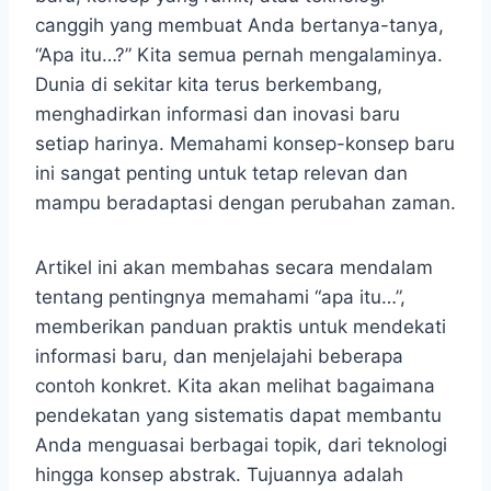
canggih yang membuat Anda bertanya-tanya,
“Apa itu…?” Kita semua pernah mengalaminya.
Dunia di sekitar kita terus berkembang,
menghadirkan informasi dan inovasi baru
setiap harinya. Memahami konsep-konsep baru
ini sangat penting untuk tetap relevan dan
mampu beradaptasi dengan perubahan zaman.
Artikel ini akan membahas secara mendalam
tentang pentingnya memahami “apa itu…”,
memberikan panduan praktis untuk mendekati
informasi baru, dan menjelajahi beberapa
contoh konkret. Kita akan melihat bagaimana
pendekatan yang sistematis dapat membantu
Anda menguasai berbagai topik, dari teknologi
hingga konsep abstrak. Tujuannya adalah