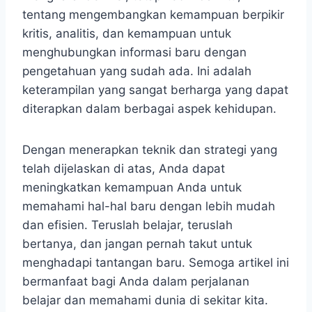
tentang mengembangkan kemampuan berpikir
kritis, analitis, dan kemampuan untuk
menghubungkan informasi baru dengan
pengetahuan yang sudah ada. Ini adalah
keterampilan yang sangat berharga yang dapat
diterapkan dalam berbagai aspek kehidupan.
Dengan menerapkan teknik dan strategi yang
telah dijelaskan di atas, Anda dapat
meningkatkan kemampuan Anda untuk
memahami hal-hal baru dengan lebih mudah
dan efisien. Teruslah belajar, teruslah
bertanya, dan jangan pernah takut untuk
menghadapi tantangan baru. Semoga artikel ini
bermanfaat bagi Anda dalam perjalanan
belajar dan memahami dunia di sekitar kita.