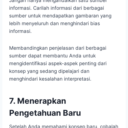
Jangan hanya mengandalkan satu sumber
informasi. Carilah informasi dari berbagai
sumber untuk mendapatkan gambaran yang
lebih menyeluruh dan menghindari bias
informasi.
Membandingkan penjelasan dari berbagai
sumber dapat membantu Anda untuk
mengidentifikasi aspek-aspek penting dari
konsep yang sedang dipelajari dan
menghindari kesalahan interpretasi.
7. Menerapkan
Pengetahuan Baru
Setelah Anda memahami konsep baru, cobalah