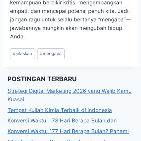
kemampuan berpikir kritis, mengembangkan
empati, dan mencapai potensi penuh kita. Jadi,
jangan ragu untuk selalu bertanya “mengapa”—
jawabannya mungkin akan mengubah hidup
Anda.
Post
#
jelaskan
#
mengapa
Tags:
POSTINGAN TERBARU
Strategi Digital Marketing 2026 yang Wajib Kamu
Kuasai
Tempat Kuliah Kimia Terbaik di Indonesia
Konversi Waktu: 178 Hari Berapa Bulan dan
Konversi Waktu: 177 Hari Berapa Bulan? Pahami