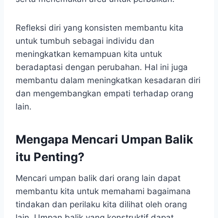
Refleksi diri yang konsisten membantu kita
untuk tumbuh sebagai individu dan
meningkatkan kemampuan kita untuk
beradaptasi dengan perubahan. Hal ini juga
membantu dalam meningkatkan kesadaran diri
dan mengembangkan empati terhadap orang
lain.
Mengapa Mencari Umpan Balik
itu Penting?
Mencari umpan balik dari orang lain dapat
membantu kita untuk memahami bagaimana
tindakan dan perilaku kita dilihat oleh orang
lain. Umpan balik yang konstruktif dapat