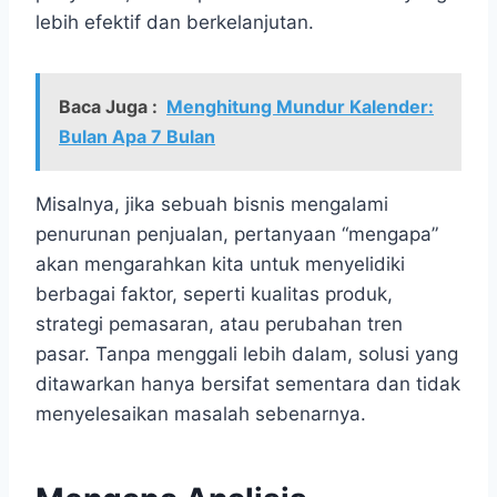
lebih efektif dan berkelanjutan.
Baca Juga :
Menghitung Mundur Kalender:
Bulan Apa 7 Bulan
Misalnya, jika sebuah bisnis mengalami
penurunan penjualan, pertanyaan “mengapa”
akan mengarahkan kita untuk menyelidiki
berbagai faktor, seperti kualitas produk,
strategi pemasaran, atau perubahan tren
pasar. Tanpa menggali lebih dalam, solusi yang
ditawarkan hanya bersifat sementara dan tidak
menyelesaikan masalah sebenarnya.