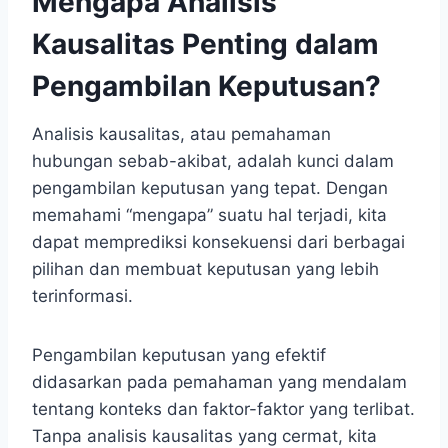
Mengapa Analisis
Kausalitas Penting dalam
Pengambilan Keputusan?
Analisis kausalitas, atau pemahaman
hubungan sebab-akibat, adalah kunci dalam
pengambilan keputusan yang tepat. Dengan
memahami “mengapa” suatu hal terjadi, kita
dapat memprediksi konsekuensi dari berbagai
pilihan dan membuat keputusan yang lebih
terinformasi.
Pengambilan keputusan yang efektif
didasarkan pada pemahaman yang mendalam
tentang konteks dan faktor-faktor yang terlibat.
Tanpa analisis kausalitas yang cermat, kita