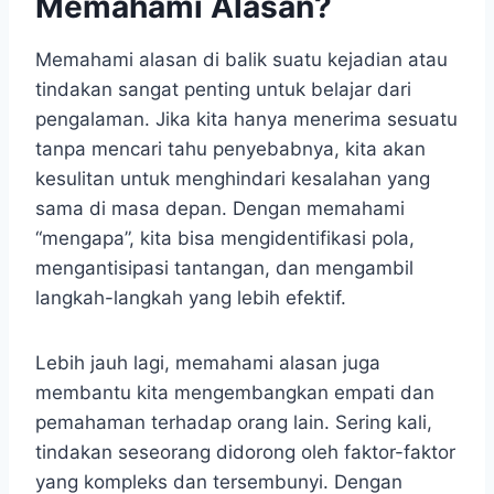
Memahami Alasan?
Memahami alasan di balik suatu kejadian atau
tindakan sangat penting untuk belajar dari
pengalaman. Jika kita hanya menerima sesuatu
tanpa mencari tahu penyebabnya, kita akan
kesulitan untuk menghindari kesalahan yang
sama di masa depan. Dengan memahami
“mengapa”, kita bisa mengidentifikasi pola,
mengantisipasi tantangan, dan mengambil
langkah-langkah yang lebih efektif.
Lebih jauh lagi, memahami alasan juga
membantu kita mengembangkan empati dan
pemahaman terhadap orang lain. Sering kali,
tindakan seseorang didorong oleh faktor-faktor
yang kompleks dan tersembunyi. Dengan