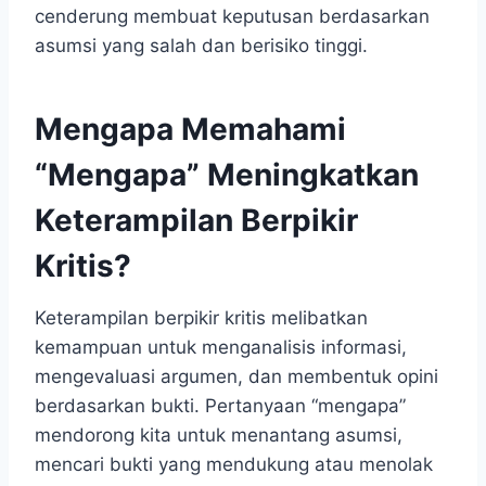
cenderung membuat keputusan berdasarkan
asumsi yang salah dan berisiko tinggi.
Mengapa Memahami
“Mengapa” Meningkatkan
Keterampilan Berpikir
Kritis?
Keterampilan berpikir kritis melibatkan
kemampuan untuk menganalisis informasi,
mengevaluasi argumen, dan membentuk opini
berdasarkan bukti. Pertanyaan “mengapa”
mendorong kita untuk menantang asumsi,
mencari bukti yang mendukung atau menolak