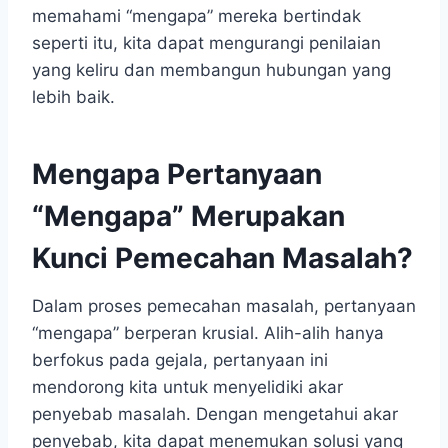
memahami “mengapa” mereka bertindak
seperti itu, kita dapat mengurangi penilaian
yang keliru dan membangun hubungan yang
lebih baik.
Mengapa Pertanyaan
“Mengapa” Merupakan
Kunci Pemecahan Masalah?
Dalam proses pemecahan masalah, pertanyaan
“mengapa” berperan krusial. Alih-alih hanya
berfokus pada gejala, pertanyaan ini
mendorong kita untuk menyelidiki akar
penyebab masalah. Dengan mengetahui akar
penyebab, kita dapat menemukan solusi yang