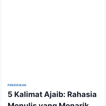
PENDIDIKAN
5 Kalimat Ajaib: Rahasia
Menulis yang Menarik