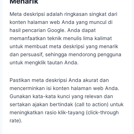
Menarik
Meta deskripsi adalah ringkasan singkat dari
konten halaman web Anda yang muncul di
hasil pencarian Google. Anda dapat
memanfaatkan teknik menulis lima kalimat
untuk membuat meta deskripsi yang menarik
dan persuasif, sehingga mendorong pengguna
untuk mengklik tautan Anda.
Pastikan meta deskripsi Anda akurat dan
mencerminkan isi konten halaman web Anda.
Gunakan kata-kata kunci yang relevan dan
sertakan ajakan bertindak (call to action) untuk
meningkatkan rasio klik-tayang (click-through
rate).