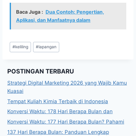
Baca Juga :
Dua Contoh: Pengertian,
Aplikasi, dan Manfaatnya dalam
Post
#
keliling
#
lapangan
Tags:
POSTINGAN TERBARU
Strategi Digital Marketing 2026 yang Wajib Kamu
Kuasai
Tempat Kuliah Kimia Terbaik di Indonesia
Konversi Waktu: 178 Hari Berapa Bulan dan
Konversi Waktu: 177 Hari Berapa Bulan? Pahami
137 Hari Berapa Bulan: Panduan Lengkap