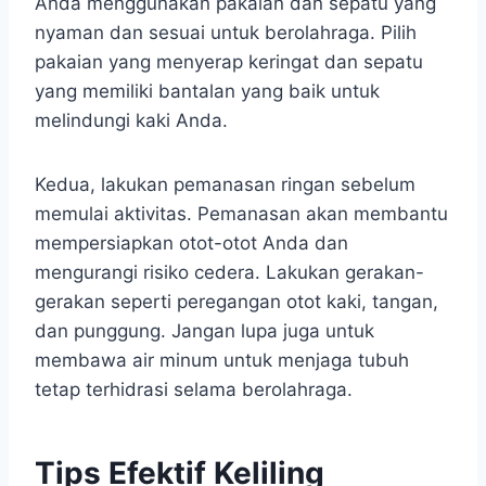
Anda menggunakan pakaian dan sepatu yang
nyaman dan sesuai untuk berolahraga. Pilih
pakaian yang menyerap keringat dan sepatu
yang memiliki bantalan yang baik untuk
melindungi kaki Anda.
Kedua, lakukan pemanasan ringan sebelum
memulai aktivitas. Pemanasan akan membantu
mempersiapkan otot-otot Anda dan
mengurangi risiko cedera. Lakukan gerakan-
gerakan seperti peregangan otot kaki, tangan,
dan punggung. Jangan lupa juga untuk
membawa air minum untuk menjaga tubuh
tetap terhidrasi selama berolahraga.
Tips Efektif Keliling