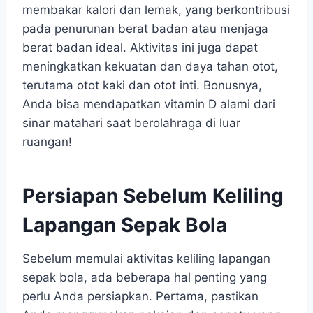
membakar kalori dan lemak, yang berkontribusi
pada penurunan berat badan atau menjaga
berat badan ideal. Aktivitas ini juga dapat
meningkatkan kekuatan dan daya tahan otot,
terutama otot kaki dan otot inti. Bonusnya,
Anda bisa mendapatkan vitamin D alami dari
sinar matahari saat berolahraga di luar
ruangan!
Persiapan Sebelum Keliling
Lapangan Sepak Bola
Sebelum memulai aktivitas keliling lapangan
sepak bola, ada beberapa hal penting yang
perlu Anda persiapkan. Pertama, pastikan