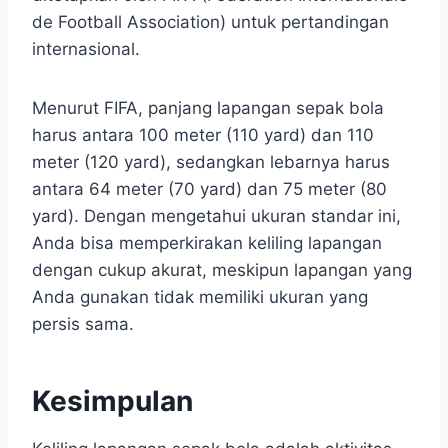
de Football Association) untuk pertandingan
internasional.
Menurut FIFA, panjang lapangan sepak bola
harus antara 100 meter (110 yard) dan 110
meter (120 yard), sedangkan lebarnya harus
antara 64 meter (70 yard) dan 75 meter (80
yard). Dengan mengetahui ukuran standar ini,
Anda bisa memperkirakan keliling lapangan
dengan cukup akurat, meskipun lapangan yang
Anda gunakan tidak memiliki ukuran yang
persis sama.
Kesimpulan