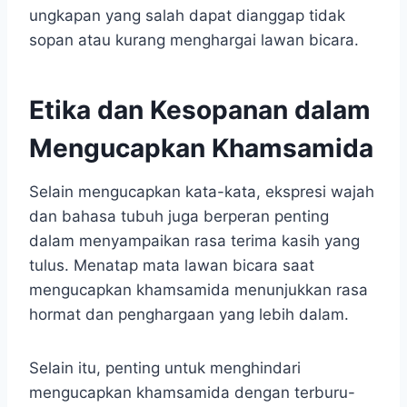
ungkapan yang salah dapat dianggap tidak
sopan atau kurang menghargai lawan bicara.
Etika dan Kesopanan dalam
Mengucapkan Khamsamida
Selain mengucapkan kata-kata, ekspresi wajah
dan bahasa tubuh juga berperan penting
dalam menyampaikan rasa terima kasih yang
tulus. Menatap mata lawan bicara saat
mengucapkan khamsamida menunjukkan rasa
hormat dan penghargaan yang lebih dalam.
Selain itu, penting untuk menghindari
mengucapkan khamsamida dengan terburu-