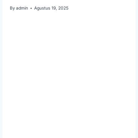
By
admin
Agustus 19, 2025