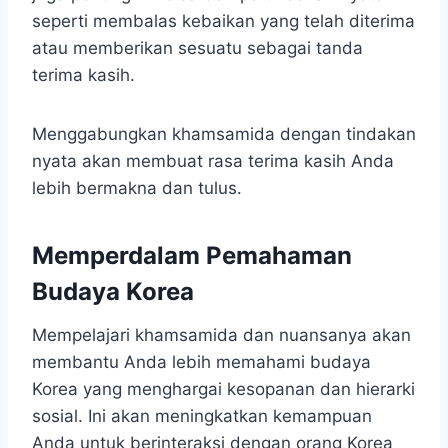
seperti membalas kebaikan yang telah diterima
atau memberikan sesuatu sebagai tanda
terima kasih.
Menggabungkan khamsamida dengan tindakan
nyata akan membuat rasa terima kasih Anda
lebih bermakna dan tulus.
Memperdalam Pemahaman
Budaya Korea
Mempelajari khamsamida dan nuansanya akan
membantu Anda lebih memahami budaya
Korea yang menghargai kesopanan dan hierarki
sosial. Ini akan meningkatkan kemampuan
Anda untuk berinteraksi dengan orang Korea