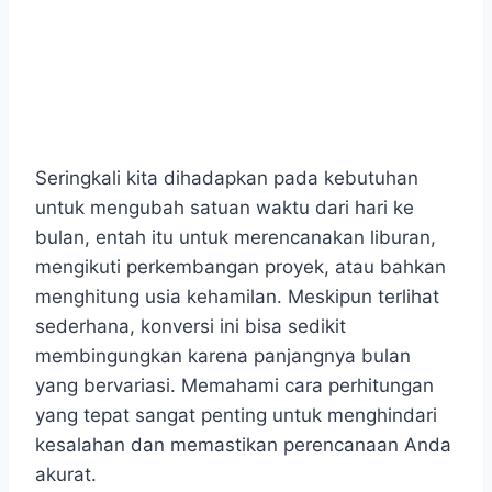
Seringkali kita dihadapkan pada kebutuhan
untuk mengubah satuan waktu dari hari ke
bulan, entah itu untuk merencanakan liburan,
mengikuti perkembangan proyek, atau bahkan
menghitung usia kehamilan. Meskipun terlihat
sederhana, konversi ini bisa sedikit
membingungkan karena panjangnya bulan
yang bervariasi. Memahami cara perhitungan
yang tepat sangat penting untuk menghindari
kesalahan dan memastikan perencanaan Anda
akurat.