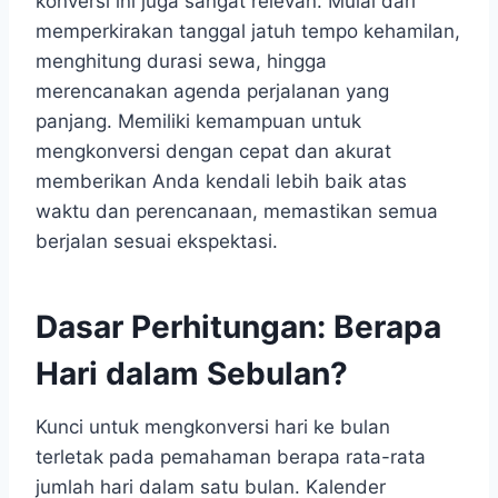
konversi ini juga sangat relevan. Mulai dari
memperkirakan tanggal jatuh tempo kehamilan,
menghitung durasi sewa, hingga
merencanakan agenda perjalanan yang
panjang. Memiliki kemampuan untuk
mengkonversi dengan cepat dan akurat
memberikan Anda kendali lebih baik atas
waktu dan perencanaan, memastikan semua
berjalan sesuai ekspektasi.
Dasar Perhitungan: Berapa
Hari dalam Sebulan?
Kunci untuk mengkonversi hari ke bulan
terletak pada pemahaman berapa rata-rata
jumlah hari dalam satu bulan. Kalender