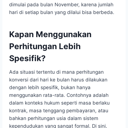
dimulai pada bulan November, karena jumlah
hari di setiap bulan yang dilalui bisa berbeda.
Kapan Menggunakan
Perhitungan Lebih
Spesifik?
Ada situasi tertentu di mana perhitungan
konversi dari hari ke bulan harus dilakukan
dengan lebih spesifik, bukan hanya
menggunakan rata-rata. Contohnya adalah
dalam konteks hukum seperti masa berlaku
kontrak, masa tenggang pembayaran, atau
bahkan perhitungan usia dalam sistem
kependudukan yang sangat formal. Di sini,