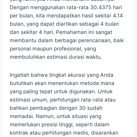
Dengan menggunakan rata-rata 30.4375 hari
per bulan, kita mendapatkan hasil sekitar 4.14
bulan, yang dapat diartikan sebagai 4 bulan
dan sekitar 4 hari. Pemahaman ini sangat
membantu dalam berbagai perencanaan, baik
personal maupun profesional, yang
membutuhkan estimasi durasi waktu.
Ingatlah bahwa tingkat akurasi yang Anda
butuhkan akan menentukan metode mana
yang paling tepat untuk digunakan. Untuk
estimasi umum, perhitungan rata-rata atau
bahkan pembagian dengan 30 sudah
memadai. Namun, untuk situasi yang
memerlukan presisi tinggi, seperti dalam
kontrak atau perhitungan medis, disarankan