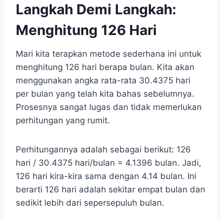
Langkah Demi Langkah:
Menghitung 126 Hari
Mari kita terapkan metode sederhana ini untuk
menghitung 126 hari berapa bulan. Kita akan
menggunakan angka rata-rata 30.4375 hari
per bulan yang telah kita bahas sebelumnya.
Prosesnya sangat lugas dan tidak memerlukan
perhitungan yang rumit.
Perhitungannya adalah sebagai berikut: 126
hari / 30.4375 hari/bulan = 4.1396 bulan. Jadi,
126 hari kira-kira sama dengan 4.14 bulan. Ini
berarti 126 hari adalah sekitar empat bulan dan
sedikit lebih dari sepersepuluh bulan.