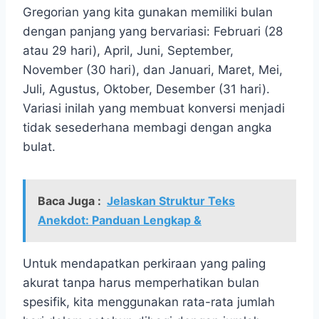
Gregorian yang kita gunakan memiliki bulan
dengan panjang yang bervariasi: Februari (28
atau 29 hari), April, Juni, September,
November (30 hari), dan Januari, Maret, Mei,
Juli, Agustus, Oktober, Desember (31 hari).
Variasi inilah yang membuat konversi menjadi
tidak sesederhana membagi dengan angka
bulat.
Baca Juga :
Jelaskan Struktur Teks
Anekdot: Panduan Lengkap &
Untuk mendapatkan perkiraan yang paling
akurat tanpa harus memperhatikan bulan
spesifik, kita menggunakan rata-rata jumlah