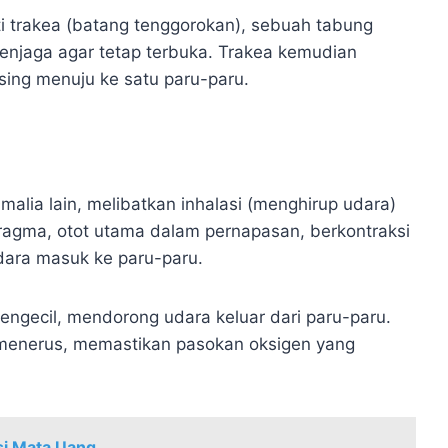
i trakea (batang tenggorokan), sebuah tabung
 menjaga agar tetap terbuka. Trakea kemudian
ing menuju ke satu paru-paru.
alia lain, melibatkan inhalasi (menghirup udara)
ragma, otot utama dalam pernapasan, berkontraksi
ara masuk ke paru-paru.
ngecil, mendorong udara keluar dari paru-paru.
s-menerus, memastikan pasokan oksigen yang
si Mata Uang