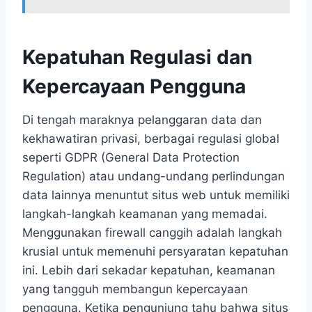
Kepatuhan Regulasi dan
Kepercayaan Pengguna
Di tengah maraknya pelanggaran data dan
kekhawatiran privasi, berbagai regulasi global
seperti GDPR (General Data Protection
Regulation) atau undang-undang perlindungan
data lainnya menuntut situs web untuk memiliki
langkah-langkah keamanan yang memadai.
Menggunakan firewall canggih adalah langkah
krusial untuk memenuhi persyaratan kepatuhan
ini. Lebih dari sekadar kepatuhan, keamanan
yang tangguh membangun kepercayaan
pengguna. Ketika pengunjung tahu bahwa situs