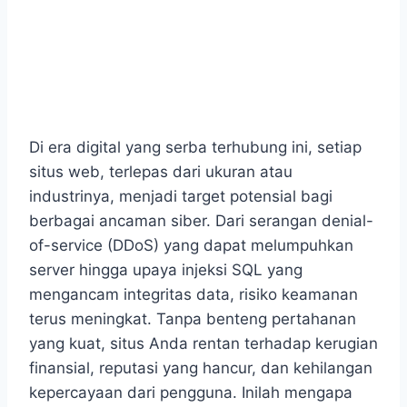
Di era digital yang serba terhubung ini, setiap
situs web, terlepas dari ukuran atau
industrinya, menjadi target potensial bagi
berbagai ancaman siber. Dari serangan denial-
of-service (DDoS) yang dapat melumpuhkan
server hingga upaya injeksi SQL yang
mengancam integritas data, risiko keamanan
terus meningkat. Tanpa benteng pertahanan
yang kuat, situs Anda rentan terhadap kerugian
finansial, reputasi yang hancur, dan kehilangan
kepercayaan dari pengguna. Inilah mengapa