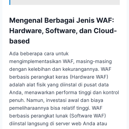
Mengenal Berbagai Jenis WAF:
Hardware, Software, dan Cloud-
based
Ada beberapa cara untuk
mengimplementasikan WAF, masing-masing
dengan kelebihan dan kekurangannya. WAF
berbasis perangkat keras (Hardware WAF)
adalah alat fisik yang diinstal di pusat data
Anda, menawarkan performa tinggi dan kontrol
penuh. Namun, investasi awal dan biaya
pemeliharaannya bisa relatif tinggi. WAF
berbasis perangkat lunak (Software WAF)
diinstal langsung di server web Anda atau