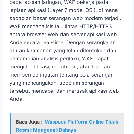
pada lapisan jaringan, WAF bekerja pada
lapisan aplikasi (Layer 7 model OSI), di mana
sebagian besar serangan web modern terjadi.
WAF menganalisis lalu lintas HTTP/HTTPS
antara browser web dan server aplikasi web
Anda secara real-time. Dengan serangkaian
aturan keamanan yang telah ditentukan dan
kemampuan analisis perilaku, WAF dapat
mengidentifikasi, memblokir, atau bahkan
memberi peringatan tentang pola serangan
yang mencurigakan, sebelum serangan
tersebut mencapai dan merusak aplikasi web
Anda.
Baca Juga :
Waspada Platform Online Tidak
Resmi: Mengenali Bahaya