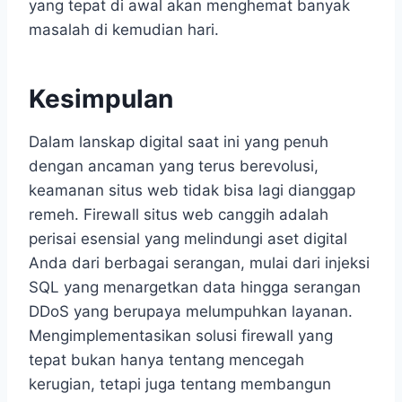
yang tepat di awal akan menghemat banyak
masalah di kemudian hari.
Kesimpulan
Dalam lanskap digital saat ini yang penuh
dengan ancaman yang terus berevolusi,
keamanan situs web tidak bisa lagi dianggap
remeh. Firewall situs web canggih adalah
perisai esensial yang melindungi aset digital
Anda dari berbagai serangan, mulai dari injeksi
SQL yang menargetkan data hingga serangan
DDoS yang berupaya melumpuhkan layanan.
Mengimplementasikan solusi firewall yang
tepat bukan hanya tentang mencegah
kerugian, tetapi juga tentang membangun