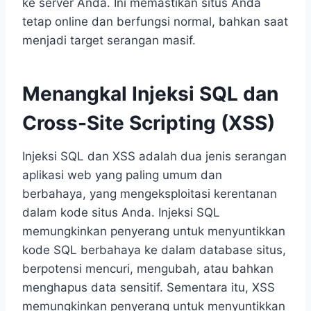
ke server Anda. Ini memastikan situs Anda
tetap online dan berfungsi normal, bahkan saat
menjadi target serangan masif.
Menangkal Injeksi SQL dan
Cross-Site Scripting (XSS)
Injeksi SQL dan XSS adalah dua jenis serangan
aplikasi web yang paling umum dan
berbahaya, yang mengeksploitasi kerentanan
dalam kode situs Anda. Injeksi SQL
memungkinkan penyerang untuk menyuntikkan
kode SQL berbahaya ke dalam database situs,
berpotensi mencuri, mengubah, atau bahkan
menghapus data sensitif. Sementara itu, XSS
memungkinkan penyerang untuk menyuntikkan