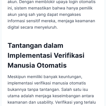
akun. Dengan memblokir upaya login otomatis
ini, sistem memastikan bahwa hanya pemilik
akun yang sah yang dapat mengakses
informasi sensitif mereka, menjaga keamanan
digital secara menyeluruh.
Tantangan dalam
Implementasi Verifikasi
Manusia Otomatis
Meskipun memiliki banyak keuntungan,
implementasi verifikasi manusia otomatis
bukannya tanpa tantangan. Salah satu isu
utama adalah menjaga keseimbangan antara
keamanan dan usability. Verifikasi yang terlalu