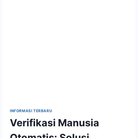
INFORMASI TERBARU
Verifikasi Manusia
Otomatis: Solusi