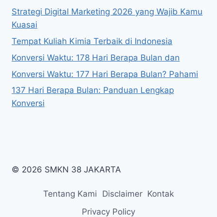
Strategi Digital Marketing 2026 yang Wajib Kamu
Kuasai
Tempat Kuliah Kimia Terbaik di Indonesia
Konversi Waktu: 178 Hari Berapa Bulan dan
Konversi Waktu: 177 Hari Berapa Bulan? Pahami
137 Hari Berapa Bulan: Panduan Lengkap
Konversi
© 2026 SMKN 38 JAKARTA
Tentang Kami
Disclaimer
Kontak
Privacy Policy