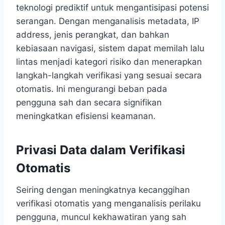
teknologi prediktif untuk mengantisipasi potensi
serangan. Dengan menganalisis metadata, IP
address, jenis perangkat, dan bahkan
kebiasaan navigasi, sistem dapat memilah lalu
lintas menjadi kategori risiko dan menerapkan
langkah-langkah verifikasi yang sesuai secara
otomatis. Ini mengurangi beban pada
pengguna sah dan secara signifikan
meningkatkan efisiensi keamanan.
Privasi Data dalam Verifikasi
Otomatis
Seiring dengan meningkatnya kecanggihan
verifikasi otomatis yang menganalisis perilaku
pengguna, muncul kekhawatiran yang sah