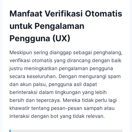
Manfaat Verifikasi Otomatis
untuk Pengalaman
Pengguna (UX)
Meskipun sering dianggap sebagai penghalang,
verifikasi otomatis yang dirancang dengan baik
justru meningkatkan pengalaman pengguna
secara keseluruhan. Dengan mengurangi spam
dan akun palsu, pengguna asli dapat
berinteraksi dalam lingkungan yang lebih
bersih dan tepercaya. Mereka tidak perlu lagi
khawatir tentang pesan-pesan sampah atau
interaksi dengan bot yang tidak relevan.