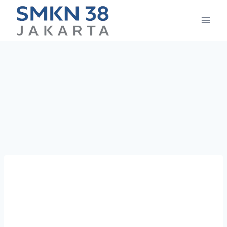
Skip
to
content