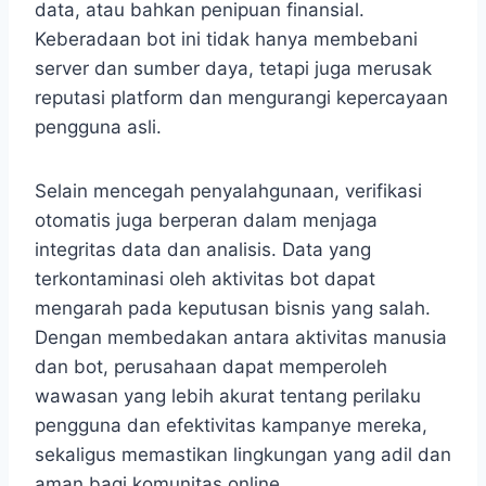
data, atau bahkan penipuan finansial.
Keberadaan bot ini tidak hanya membebani
server dan sumber daya, tetapi juga merusak
reputasi platform dan mengurangi kepercayaan
pengguna asli.
Selain mencegah penyalahgunaan, verifikasi
otomatis juga berperan dalam menjaga
integritas data dan analisis. Data yang
terkontaminasi oleh aktivitas bot dapat
mengarah pada keputusan bisnis yang salah.
Dengan membedakan antara aktivitas manusia
dan bot, perusahaan dapat memperoleh
wawasan yang lebih akurat tentang perilaku
pengguna dan efektivitas kampanye mereka,
sekaligus memastikan lingkungan yang adil dan
aman bagi komunitas online.