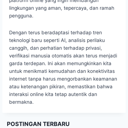
platform online yang ingin membangun
lingkungan yang aman, tepercaya, dan ramah
pengguna.
Dengan terus beradaptasi terhadap tren
teknologi baru seperti AI, analisis perilaku
canggih, dan perhatian terhadap privasi,
verifikasi manusia otomatis akan terus menjadi
garda terdepan. Ini akan memungkinkan kita
untuk menikmati kemudahan dan konektivitas
internet tanpa harus mengorbankan keamanan
atau ketenangan pikiran, memastikan bahwa
interaksi online kita tetap autentik dan
bermakna.
POSTINGAN TERBARU