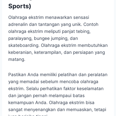
Sports)
Olahraga ekstrim menawarkan sensasi
adrenalin dan tantangan yang unik. Contoh
olahraga ekstrim meliputi panjat tebing,
paralayang, bungee jumping, dan
skateboarding. Olahraga ekstrim membutuhkan
keberanian, keterampilan, dan persiapan yang
matang.
Pastikan Anda memiliki pelatihan dan peralatan
yang memadai sebelum mencoba olahraga
ekstrim. Selalu perhatikan faktor keselamatan
dan jangan pernah melampaui batas
kemampuan Anda. Olahraga ekstrim bisa
sangat menyenangkan dan memuaskan, tetapi