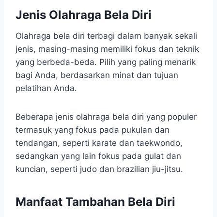
Jenis Olahraga Bela Diri
Olahraga bela diri terbagi dalam banyak sekali
jenis, masing-masing memiliki fokus dan teknik
yang berbeda-beda. Pilih yang paling menarik
bagi Anda, berdasarkan minat dan tujuan
pelatihan Anda.
Beberapa jenis olahraga bela diri yang populer
termasuk yang fokus pada pukulan dan
tendangan, seperti karate dan taekwondo,
sedangkan yang lain fokus pada gulat dan
kuncian, seperti judo dan brazilian jiu-jitsu.
Manfaat Tambahan Bela Diri