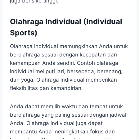
juga berisiko tinggi.
Olahraga Individual (Individual
Sports)
Olahraga individual memungkinkan Anda untuk
berolahraga sesuai dengan kecepatan dan
kemampuan Anda sendiri. Contoh olahraga
individual meliputi lari, bersepeda, berenang,
dan yoga. Olahraga individual memberikan
fleksibilitas dan kemandirian.
Anda dapat memilih waktu dan tempat untuk
berolahraga yang paling sesuai dengan jadwal
Anda. Olahraga individual juga dapat
membantu Anda meningkatkan fokus dan