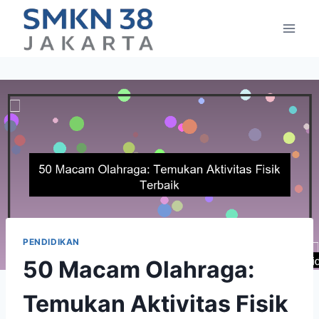
Skip
to
content
PENDIDIKAN
50 Macam Olahraga:
Temukan Aktivitas Fisik