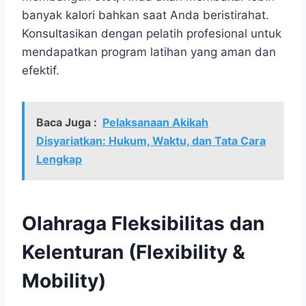
banyak kalori bahkan saat Anda beristirahat.
Konsultasikan dengan pelatih profesional untuk
mendapatkan program latihan yang aman dan
efektif.
Baca Juga :
Pelaksanaan Akikah
Disyariatkan: Hukum, Waktu, dan Tata Cara
Lengkap
Olahraga Fleksibilitas dan
Kelenturan (Flexibility &
Mobility)