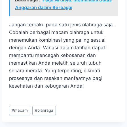
Anggaran dalam Berbagai
Jangan terpaku pada satu jenis olahraga saja.
Cobalah berbagai macam olahraga untuk
menemukan kombinasi yang paling sesuai
dengan Anda. Variasi dalam latihan dapat
membantu mencegah kebosanan dan
memastikan Anda melatih seluruh tubuh
secara merata. Yang terpenting, nikmati
prosesnya dan rasakan manfaatnya bagi
kesehatan dan kebugaran Anda!
Post
#
macam
#
olahraga
Tags: