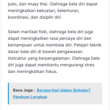
judo, dan muay thai. Olahraga bela diri dapat
meningkatkan kekuatan, kelenturan,
koordinasi, dan disiplin diri.
Selain manfaat fisik, olahraga bela diri juga
dapat meningkatkan rasa percaya diri dan
kemampuan untuk membela diri. Pelajari teknik
dasar bela diri di bawah pengawasan
instruktur yang berpengalaman. Olahraga bela
diri juga dapat membantu mengurangi stres
dan meningkatkan fokus.
Baca Juga :
Berapa Hari dalam Sebulan?
Panduan Lengkap