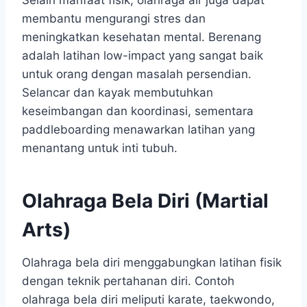
Selain manfaat fisik, olahraga air juga dapat
membantu mengurangi stres dan
meningkatkan kesehatan mental. Berenang
adalah latihan low-impact yang sangat baik
untuk orang dengan masalah persendian.
Selancar dan kayak membutuhkan
keseimbangan dan koordinasi, sementara
paddleboarding menawarkan latihan yang
menantang untuk inti tubuh.
Olahraga Bela Diri (Martial
Arts)
Olahraga bela diri menggabungkan latihan fisik
dengan teknik pertahanan diri. Contoh
olahraga bela diri meliputi karate, taekwondo,