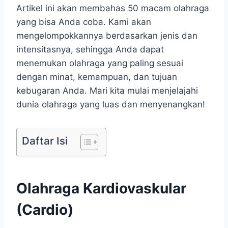
Artikel ini akan membahas 50 macam olahraga
yang bisa Anda coba. Kami akan
mengelompokkannya berdasarkan jenis dan
intensitasnya, sehingga Anda dapat
menemukan olahraga yang paling sesuai
dengan minat, kemampuan, dan tujuan
kebugaran Anda. Mari kita mulai menjelajahi
dunia olahraga yang luas dan menyenangkan!
Daftar Isi
Olahraga Kardiovaskular
(Cardio)